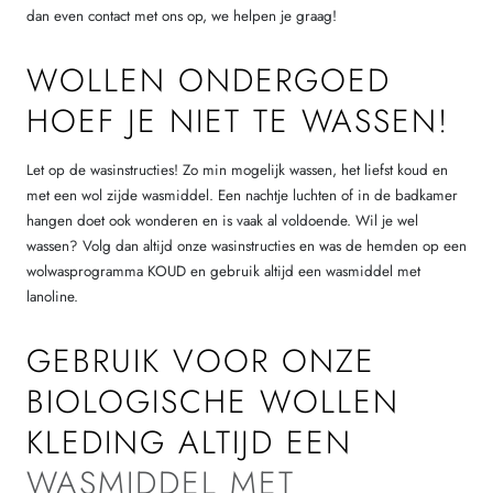
dan even contact met ons op, we helpen je graag!
WOLLEN ONDERGOED
HOEF JE NIET TE WASSEN!
Let op de wasinstructies! Zo min mogelijk wassen, het liefst koud en
met een wol zijde wasmiddel. Een nachtje luchten of in de badkamer
hangen doet ook wonderen en is vaak al voldoende. Wil je wel
wassen? Volg dan altijd onze wasinstructies en was de hemden op een
wolwasprogramma KOUD en gebruik altijd een wasmiddel met
lanoline.
GEBRUIK VOOR ONZE
BIOLOGISCHE WOLLEN
KLEDING ALTIJD EEN
WASMIDDEL MET