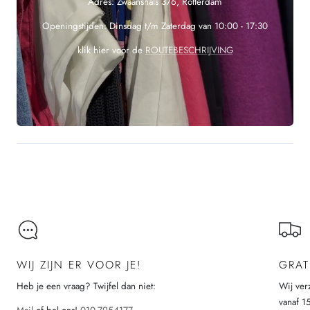
Adres: Zwaanshals 376, Rotterdam
Openingstijden: Dinsdag t/m Zaterdag van 10:00 - 17:30
klik hier voor de
ROUTEBESCHRIJVING
WIJ ZIJN ER VOOR JE!
GRAT
Heb je een vraag? Twijfel dan niet:
Wij ver
vanaf 1