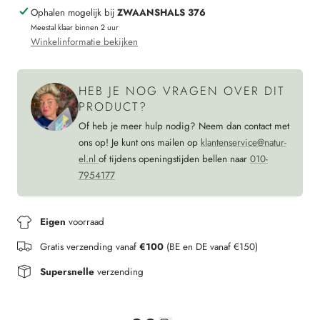
Ophalen mogelijk bij
ZWAANSHALS 376
kind
zijde
Meestal klaar binnen 2 uur
GESTREEPT
kind
Winkelinformatie bekijken
Framboos
GESTREEPT
orchidee
Framboos
HEB JE NOG VRAGEN OVER DIT
orchidee
PRODUCT?
Of heb je meer hulp nodig? Neem dan contact met
ons op! Je kunt ons mailen op
klantenservice@natur-
el.nl
of tijdens openingstijden bellen naar
010-
7954177
Eigen
voorraad
Gratis verzending vanaf
€100
(BE en DE vanaf €150)
Supersnelle
verzending