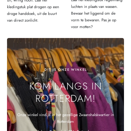
uit, wring nooit. Laat het
luchten in plaats van wassen.
kledingstuk plat drogen op een
Bewaar het liggend om de
droge handdoek, uit de buurt
vorm te bewaren. Pas je op
van direct zonlicht.
voor motten?
DIT IS ONZE WINKEL
KOM LANGS IN
ROTTERDAM!
Onze winkel vind je in het gezellige Zwaanshalskwartier in
Rotterdam