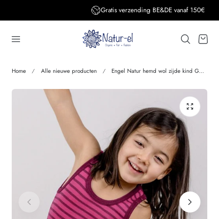
Gratis verzending BE&DE vanaf 150€
aar de inhoud
Winkelwage
Home
Alle nieuwe producten
Engel Natur hemd wol zijde kind GESTREEPT Framboos orchidee