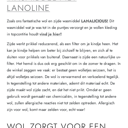
LANOLINE
Zoals ons fantastische wol en zijde wasmiddel
LANALICIOUS!
Dit
wasmiddel wat je was tot in de puntjes verzorgt en je wollen kleding
in topcontitie houdt
vind je hier
!
Zijde werkt prikkel reducerend, als een filter om je kindje heen. Het
kan je kindje helpen om beter bij zichzelf te blijven, en zich af te
sluiten voor prikkels van buitenaf. Daarnaast is zijde een natuurlijke uv-
filter. Het hemd is dus ook erg geschikt om in de zomer te dragen. In
de winkel zeggen we vaak: er bestaat geen wolletjes seizoen, het is
altijd wolletjes seizoen. De wol is verwarmend en verkoelend tegelijk.
In tegenstelling tot andere materialen, ademt dit materiaal echt. De
zijde maakt wol zijde zacht, en dat het niet prikt. Omdat er geen
gebruik wordt gemaakt van chemicaliën, in tegenstelling tot andere
wol, zullen allergische reacties niet tot zelden optreden. Allergisch
zijn voor wol, komt maar zelden voor, echt waar!
WOL ZORGT VOOR EEN