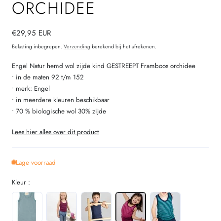
ORCHIDEE
Normale
€29,95 EUR
prijs
Belasting inbegrepen.
Verzending
berekend bij het afrekenen.
Engel Natur hemd wol zijde kind GESTREEPT Framboos orchidee
• in de maten 92 t/m 152
• merk: Engel
• in meerdere kleuren beschikbaar
• 70 % biologische wol 30% zijde
Lees hier alles over dit product
Lage voorraad
Kleur :