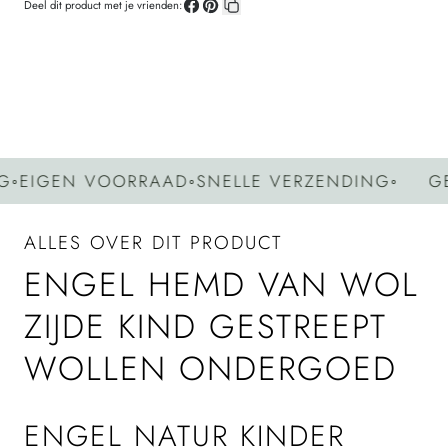
Deel dit product met je vrienden:
Deel
Pin
Kopieer
op
op
link
Facebook
Pinterest
IGEN VOORRAAD
◦
SNELLE VERZENDING
◦
GEEN
ALLES OVER DIT PRODUCT
ENGEL HEMD VAN WOL
ZIJDE KIND GESTREEPT
WOLLEN ONDERGOED
ENGEL NATUR KINDER