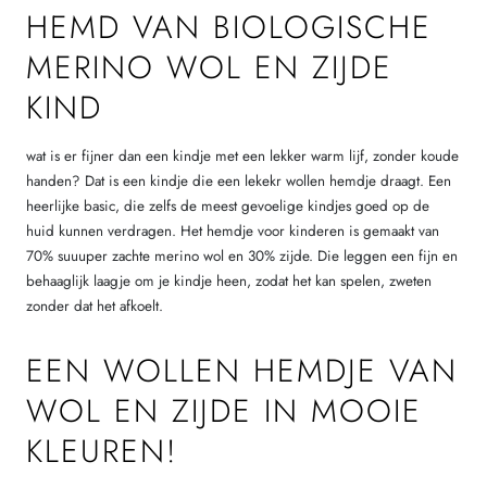
HEMD VAN BIOLOGISCHE
MERINO WOL EN ZIJDE
KIND
wat is er fijner dan een kindje met een lekker warm lijf, zonder koude
handen? Dat is een kindje die een lekekr wollen hemdje draagt. Een
heerlijke basic, die zelfs de meest gevoelige kindjes goed op de
huid kunnen verdragen. Het hemdje voor kinderen is gemaakt van
70% suuuper zachte merino wol en 30% zijde. Die leggen een fijn en
behaaglijk laagje om je kindje heen, zodat het kan spelen, zweten
zonder dat het afkoelt.
EEN WOLLEN HEMDJE VAN
WOL EN ZIJDE IN MOOIE
KLEUREN!