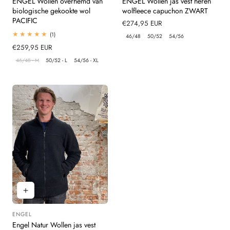
ENGEL Wollen overhemd van
ENGEL Wollen jas vest heren
biologische gekookte wol
wolfleece capuchon ZWART
PACIFIC
Normale
€274,95 EUR
prijs
1
(1)
46/48
50/52
54/56
totaal
Normale
€259,95 EUR
beoordelingen
prijs
46/48 - M
50/52 - L
54/56 - XL
ENGEL
Leverancier:
Engel Natur Wollen jas vest