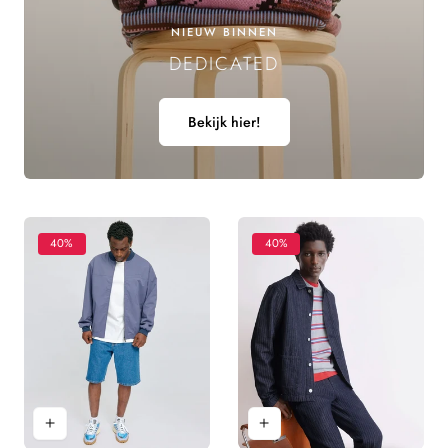
E
NIEUW BINNEN
DEDICATED
L
I
Bekijk hier!
N
G
:
40%
40%