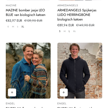
MAZINE
ARMEDANGELS
Leverancier:
Leverancier:
MAZINE bomber jasje LEO
ARMEDANGELS Spijkerjas
BLUE van biologisch katoen
LUDO HERRINGBONE
biologisch katoen
Verkoopprijs
€83,97 EUR
Normale
€139,95 EUR
prijs
Verkoopprijs
€89,94 EUR
Normale
€149,90 EUR
S
M
L
XL
prijs
S
M
L
XL
ENGEL
ENGEL
Leverancier:
Leverancier: