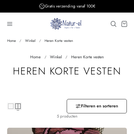
Gratis verzending vanaf 100€
aar de inhoud
Winkelwage
Home
Winkel
Heren Korte vesten
Home
Winkel
Heren Korte vesten
V
HEREN KORTE VESTEN
E
R
Z
Filteren en sorteren
5 producten
A
M