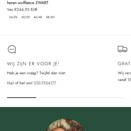
heren wolfleece ZWART
Normale
Van €244,95 EUR
prijs
54/56
50/52
46/48
58/60
WIJ ZIJN ER VOOR JE!
GRAT
Heb je een vraag? Twijfel dan niet:
Wij ver
vanaf 1
Mail
of bel ons!
010-7954177