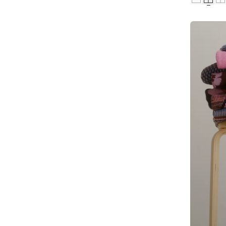
Z
A
M
E
L
I
N
G
: