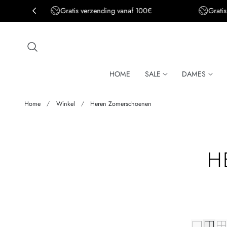
Gratis verzending vanaf 100€
Grati
aar de inhoud
HOME
SALE
DAMES
Home
Winkel
Heren Zomerschoenen
V
H
E
R