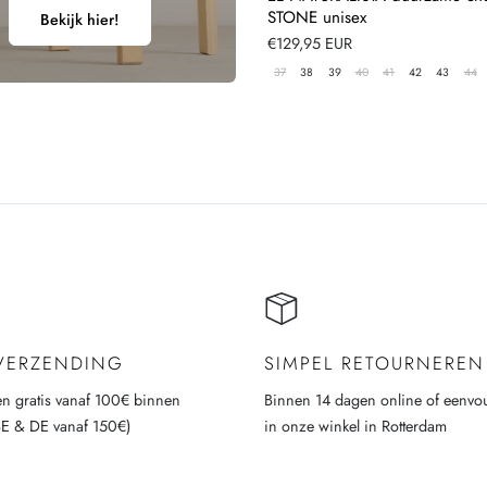
STONE unisex
Bekijk hier!
Normale
€129,95 EUR
prijs
37
38
39
40
41
42
43
44
 VERZENDING
SIMPEL RETOURNEREN
n gratis vanaf 100€ binnen
Binnen 14 dagen online of eenvo
BE & DE vanaf 150€)
in onze winkel in Rotterdam