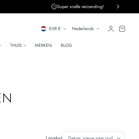
Super snelle verzending!
L
T
Inloggen
Winkelwagen
EUR €
Nederlands
A
A
THUIS
MERKEN
BLOG
N
A
D
L
/
R
EN
E
G
I
1 product