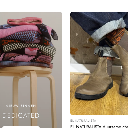
NIEUW BINNEN
DEDICATED
EL NATURALISTA
Leverancier:
EL NATURALISTA duurzame che