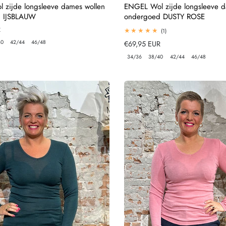
 zijde longsleeve dames wollen
ENGEL Wol zijde longsleeve d
d IJSBLAUW
ondergoed DUSTY ROSE
R
1
(1)
totaal
40
42/44
46/48
Normale
€69,95 EUR
beoordelingen
prijs
34/36
38/40
42/44
46/48