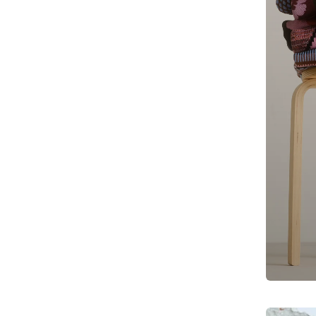
N
G
: