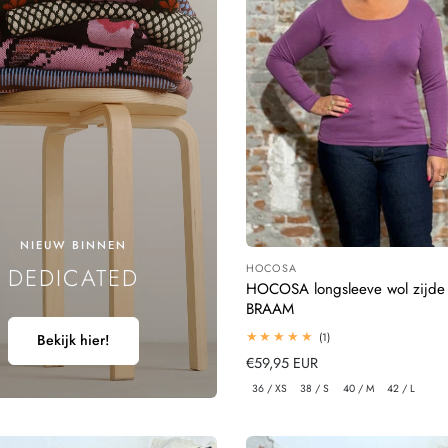
NIEUW BINNEN
HOCOSA
DEDICATED
Leverancier:
HOCOSA longsleeve wol zijde
BRAAM
1
(1)
Bekijk hier!
totaal
Normale
€59,95 EUR
beoordelingen
prijs
36 / XS
38 / S
40 / M
42 / L