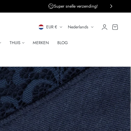
ng!
Persoonlijke klantenservice
L
T
Inloggen
Winkelwagen
EUR €
Nederlands
A
A
THUIS
MERKEN
BLOG
N
A
D
L
/
R
E
G
I