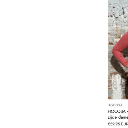
HOCOSA
Leverancier
HOCOSA wo
zijde dam
Normale
€59,95 EU