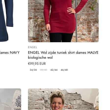
ENGEL
Leverancier:
 dames NAVY
ENGEL Wol zijde tuniek shirt dames MALVE
biologische wol
Normale
€99,95 EUR
prijs
34/36
38/40
42/44
46/48