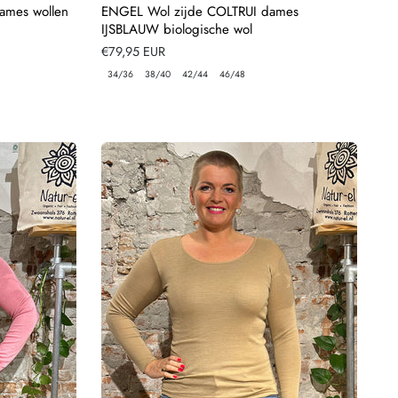
ames wollen
ENGEL Wol zijde COLTRUI dames
IJSBLAUW biologische wol
Normale
€79,95 EUR
prijs
34/36
38/40
42/44
46/48