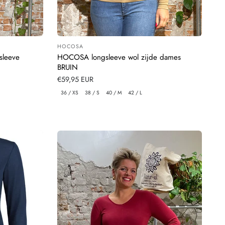
HOCOSA
Leverancier:
sleeve
HOCOSA longsleeve wol zijde dames
BRUIN
Normale
€59,95 EUR
prijs
36 / XS
38 / S
40 / M
42 / L