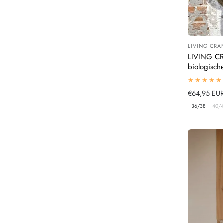
LIVING CRA
Leverancier
LIVING CR
biologisch
Normale
€64,95 EU
prijs
36/38
40/