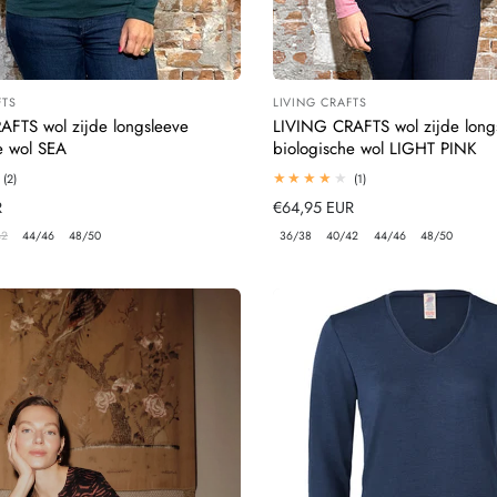
FTS
LIVING CRAFTS
:
Leverancier:
AFTS wol zijde longsleeve
LIVING CRAFTS wol zijde long
e wol SEA
biologische wol LIGHT PINK
2
1
(2)
(1)
totaal
totaal
R
Normale
€64,95 EUR
beoordelingen
beoordelingen
prijs
42
44/46
48/50
36/38
40/42
44/46
48/50