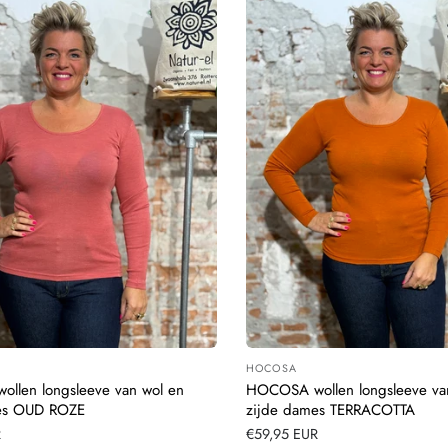
HOCOSA
:
Leverancier:
llen longsleeve van wol en
HOCOSA wollen longsleeve va
es OUD ROZE
zijde dames TERRACOTTA
R
Normale
€59,95 EUR