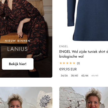
NIEUW BINNEN
ENGEL
LANIUS
Leverancier:
ENGEL Wol zijde tuniek shirt
biologische wol
2
(2)
Bekijk hier!
totaal
Normale
€99,95 EUR
beoordelingen
prijs
34/36
38/40
42/44
46/48