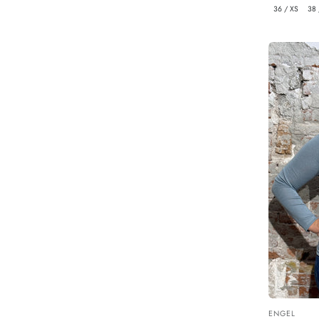
prijs
36 / XS
38 
ENGEL
Leverancier