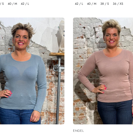
prijs
/ S
40 / M
42 / L
42 / L
40 / M
38 / S
36 / XS
ENGEL
:
Leverancier: