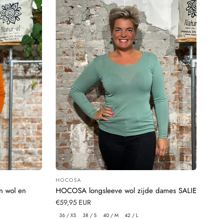
HOCOSA
Leverancier:
n wol en
HOCOSA longsleeve wol zijde dames SALIE
Normale
€59,95 EUR
prijs
36 / XS
38 / S
40 / M
42 / L