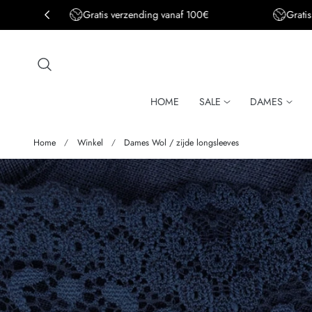
Gratis verzending BE&DE vanaf 150€
aar de inhoud
HOME
SALE
DAMES
Home
Winkel
Dames Wol / zijde longsleeves