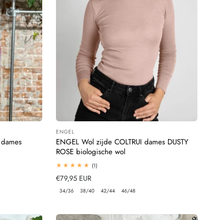
ENGEL
Leverancier:
 dames
ENGEL Wol zijde COLTRUI dames DUSTY
ROSE biologische wol
1
(1)
totaal
Normale
€79,95 EUR
beoordelingen
prijs
34/36
38/40
42/44
46/48