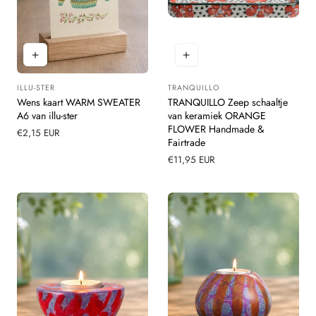
ILLU-STER
TRANQUILLO
Leverancier:
Leverancier:
Wens kaart WARM SWEATER
TRANQUILLO Zeep schaaltje
A6 van illu-ster
van keramiek ORANGE
FLOWER Handmade &
Normale
€2,15 EUR
Fairtrade
prijs
Normale
€11,95 EUR
prijs