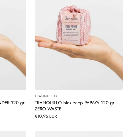
TRANQUILLO
Leverancier:
NDER 120 gr
TRANQUILLO blok zeep PAPAYA 120 gr
ZERO WASTE
Normale
€10,95 EUR
prijs