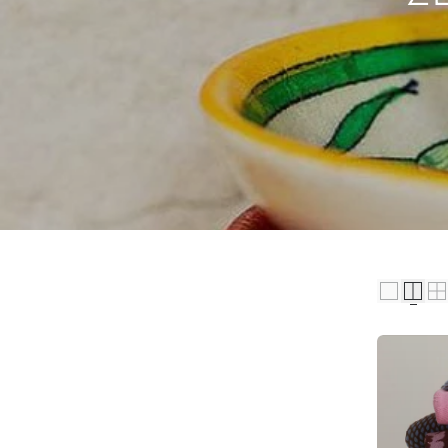
E
R
Z
A
M
E
L
I