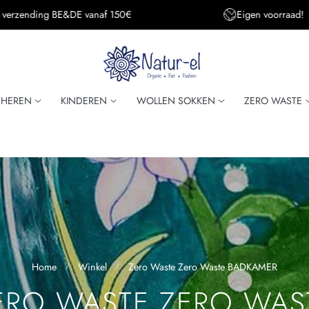
Eigen voorraad!
Super snelle verzendi
HEREN
KINDEREN
WOLLEN SOKKEN
ZERO WASTE
Home
Winkel
Zero Waste Zero Waste BADKAMER
ERO WASTE ZERO WAS