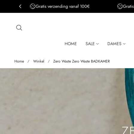
Gratis verzending BE&DE vanaf 150€
aar de inhoud
HOME
SALE
DAMES
Home
Winkel
Zero Waste Zero Waste BADKAMER
V
Z