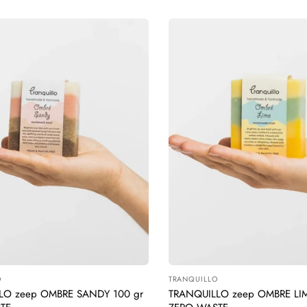
O
TRANQUILLO
:
Leverancier:
LO zeep OMBRE SANDY 100 gr
TRANQUILLO zeep OMBRE LIM