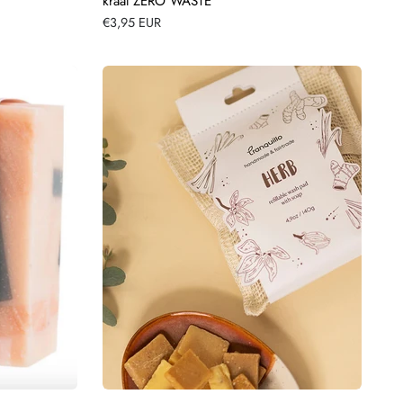
kraal ZERO WASTE
Normale
€3,95 EUR
prijs