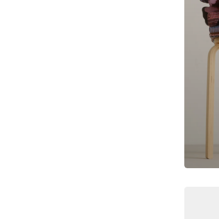
N
G
: