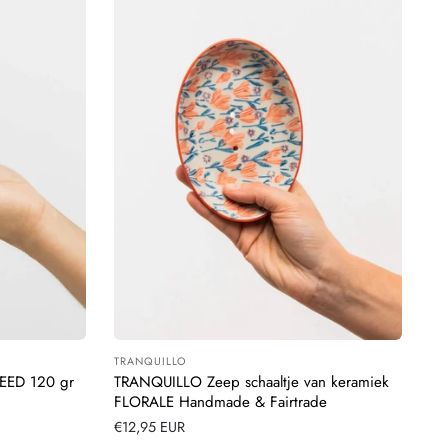
TRANQUILLO
Leverancier:
EED 120 gr
TRANQUILLO Zeep schaaltje van keramiek
FLORALE Handmade & Fairtrade
Normale
€12,95 EUR
prijs