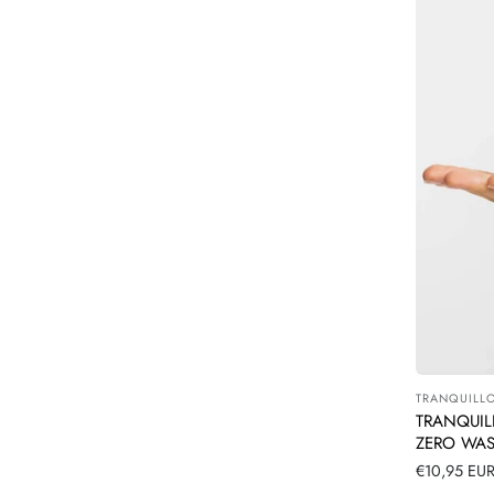
TRANQUILL
Leverancier
TRANQUIL
ZERO WAS
Normale
€10,95 EU
prijs