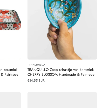
TRANQUILLO
Leverancier:
an keramiek
TRANQUILLO Zeep schaaltje van keramiek
 Fairtrade
CHERRY BLOSSOM Handmade & Fairtrade
Normale
€14,95 EUR
prijs