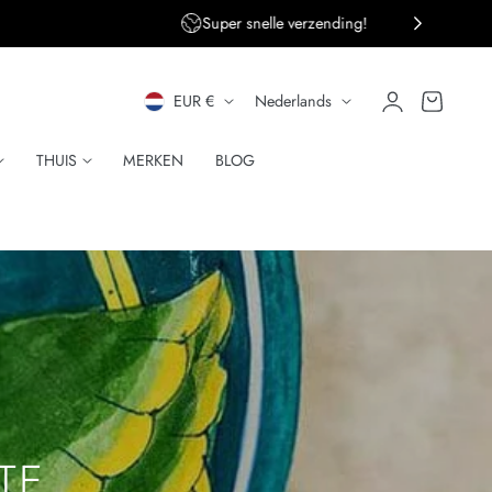
ng!
Persoonlijke klantenservice
L
T
Inloggen
Winkelwagen
EUR €
Nederlands
A
A
THUIS
MERKEN
BLOG
N
A
D
L
/
R
E
G
I
TE