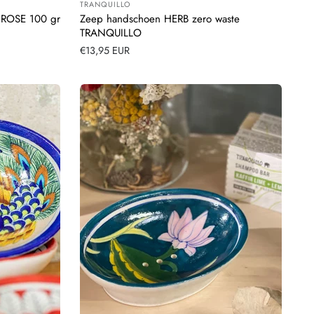
TRANQUILLO
Leverancier:
ROSE 100 gr
Zeep handschoen HERB zero waste
TRANQUILLO
Normale
€13,95 EUR
prijs