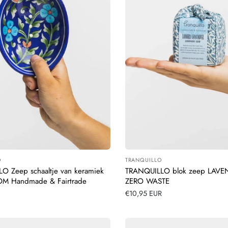
O
TRANQUILLO
:
Leverancier:
O Zeep schaaltje van keramiek
TRANQUILLO blok zeep LAVE
M Handmade & Fairtrade
ZERO WASTE
R
Normale
€10,95 EUR
prijs