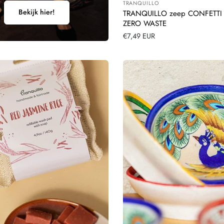
TRANQUILLO
Leverancier:
Bekijk hier!
TRANQUILLO zeep CONFETTI 
ZERO WASTE
Normale
€7,49 EUR
prijs