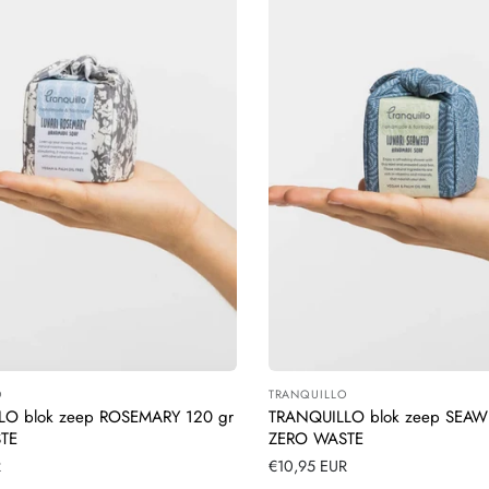
O
TRANQUILLO
:
Leverancier:
LO blok zeep ROSEMARY 120 gr
TRANQUILLO blok zeep SEAW
TE
ZERO WASTE
R
Normale
€10,95 EUR
prijs