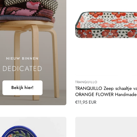
NIEUW BINNEN
DEDICATED
TRANQUILLO
Leverancier:
Bekijk hier!
TRANQUILLO Zeep schaaltje v
ORANGE FLOWER Handmade &
Normale
€11,95 EUR
prijs