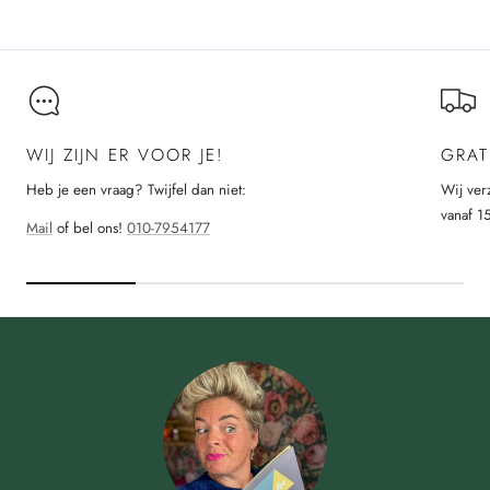
Laad meer
WIJ ZIJN ER VOOR JE!
GRAT
Heb je een vraag? Twijfel dan niet:
Wij ver
vanaf 1
Mail
of bel ons!
010-7954177