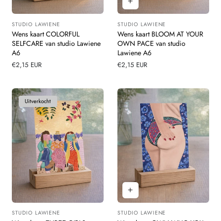
STUDIO LAWIENE
STUDIO LAWIENE
Leverancier:
Leverancier:
Wens kaart COLORFUL
Wens kaart BLOOM AT YOUR
SELFCARE van studio Lawiene
OWN PACE van studio
A6
Lawiene A6
Normale
€2,15 EUR
Normale
€2,15 EUR
prijs
prijs
Uitverkocht
STUDIO LAWIENE
STUDIO LAWIENE
Leverancier:
Leverancier: