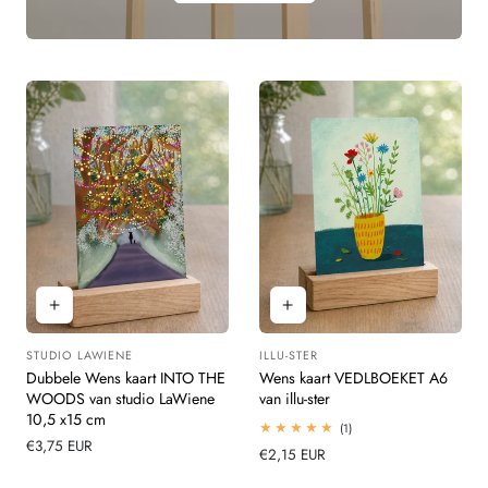
STUDIO LAWIENE
ILLU-STER
Leverancier:
Leverancier:
Dubbele Wens kaart INTO THE
Wens kaart VEDLBOEKET A6
WOODS van studio LaWiene
van illu-ster
10,5 x15 cm
1
(1)
totaal
Normale
€3,75 EUR
Normale
€2,15 EUR
beoordelingen
prijs
prijs