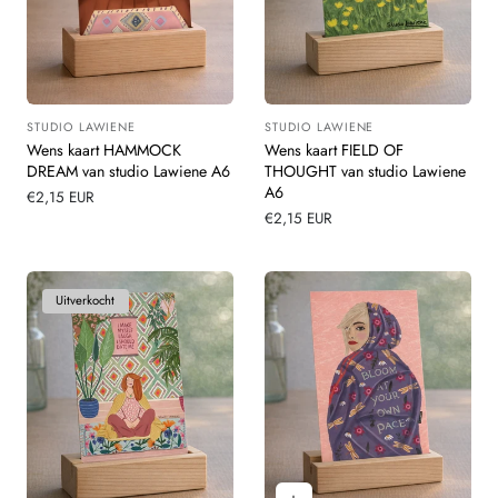
STUDIO LAWIENE
STUDIO LAWIENE
Leverancier:
Leverancier:
Wens kaart HAMMOCK
Wens kaart FIELD OF
DREAM van studio Lawiene A6
THOUGHT van studio Lawiene
A6
Normale
€2,15 EUR
prijs
Normale
€2,15 EUR
prijs
Uitverkocht