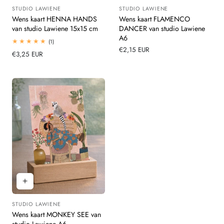
STUDIO LAWIENE
STUDIO LAWIENE
Leverancier:
Leverancier:
Wens kaart HENNA HANDS
Wens kaart FLAMENCO
van studio Lawiene 15x15 cm
DANCER van studio Lawiene
A6
1
(1)
totaal
Normale
€2,15 EUR
Normale
€3,25 EUR
beoordelingen
prijs
prijs
STUDIO LAWIENE
Leverancier:
Wens kaart MONKEY SEE van
studio Lawiene A6