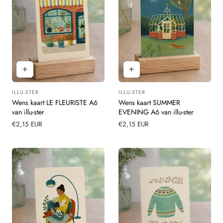
ILLU-STER
ILLU-STER
Leverancier:
Leverancier:
Wens kaart LE FLEURISTE A6
Wens kaart SUMMER
van illu-ster
EVENING A6 van illu-ster
Normale
€2,15 EUR
Normale
€2,15 EUR
prijs
prijs