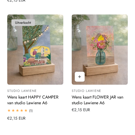
Normale
€2,15 EUR
prijs
prijs
Uitverkocht
STUDIO LAWIENE
STUDIO LAWIENE
Leverancier:
Leverancier:
Wens kaart HAPPY CAMPER
Wens kaart FLOWER JAR van
van studio Lawiene A6
studio Lawiene A6
Normale
€2,15 EUR
1
(1)
totaal
prijs
Normale
€2,15 EUR
beoordelingen
prijs