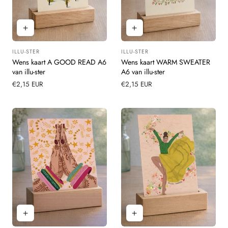
ILLU-STER
ILLU-STER
Leverancier:
Leverancier:
Wens kaart A GOOD READ A6
Wens kaart WARM SWEATER
van illu-ster
A6 van illu-ster
Normale
€2,15 EUR
Normale
€2,15 EUR
prijs
prijs