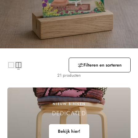
R
Z
A
M
E
Filteren en sorteren
L
21 producten
I
N
NIEUW BINNEN
G
DEDICATED
:
Bekijk hier!