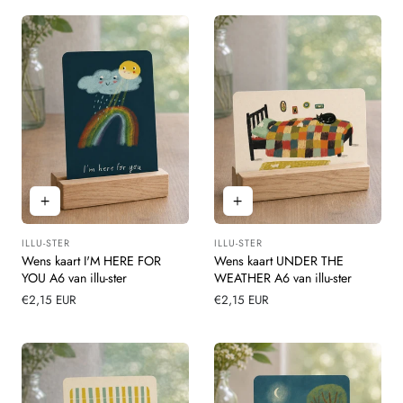
ILLU-STER
ILLU-STER
Leverancier:
Leverancier:
Wens kaart I'M HERE FOR
Wens kaart UNDER THE
YOU A6 van illu-ster
WEATHER A6 van illu-ster
Normale
€2,15 EUR
Normale
€2,15 EUR
prijs
prijs