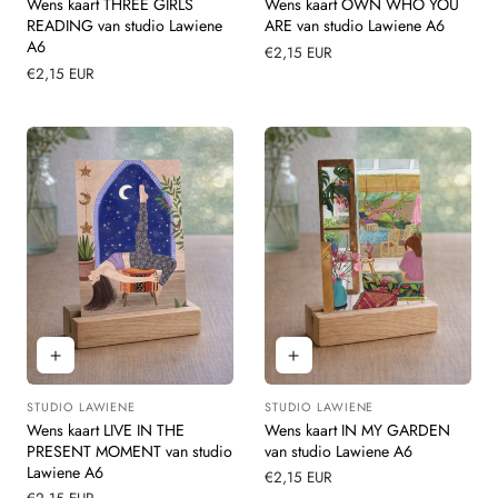
Wens kaart THREE GIRLS
Wens kaart OWN WHO YOU
READING van studio Lawiene
ARE van studio Lawiene A6
A6
Normale
€2,15 EUR
Normale
€2,15 EUR
prijs
prijs
STUDIO LAWIENE
STUDIO LAWIENE
Leverancier:
Leverancier:
Wens kaart LIVE IN THE
Wens kaart IN MY GARDEN
PRESENT MOMENT van studio
van studio Lawiene A6
Lawiene A6
Normale
€2,15 EUR