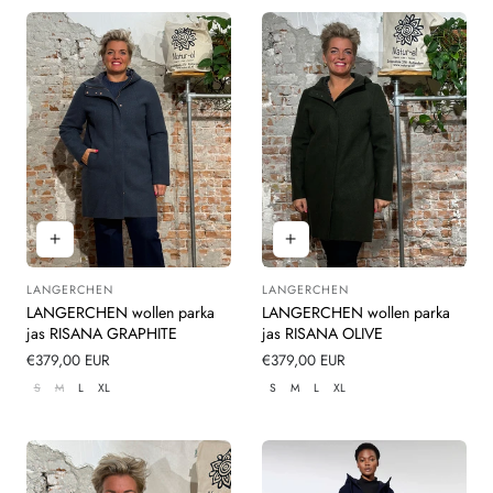
LANGERCHEN
LANGERCHEN
Leverancier:
Leverancier:
LANGERCHEN wollen parka
LANGERCHEN wollen parka
jas RISANA GRAPHITE
jas RISANA OLIVE
Normale
€379,00 EUR
Normale
€379,00 EUR
prijs
prijs
S
M
L
XL
S
M
L
XL