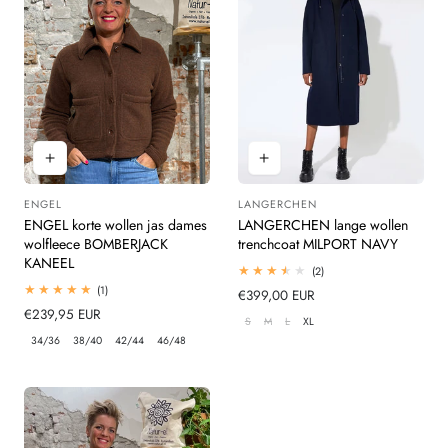
ENGEL
LANGERCHEN
Leverancier:
Leverancier:
ENGEL korte wollen jas dames
LANGERCHEN lange wollen
wolfleece BOMBERJACK
trenchcoat MILPORT NAVY
KANEEL
2
(2)
totaal
1
(1)
Normale
€399,00 EUR
beoordelingen
totaal
Normale
€239,95 EUR
prijs
beoordelingen
S
M
L
XL
prijs
34/36
38/40
42/44
46/48