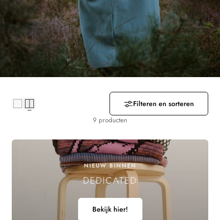
R
Z
A
M
E
Filteren en sorteren
L
9 producten
I
N
NIEUW BINNEN
G
DEDICATED
:
Bekijk hier!