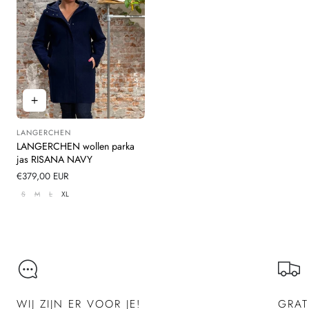
LANGERCHEN
Leverancier:
LANGERCHEN wollen parka
jas RISANA NAVY
Normale
€379,00 EUR
prijs
S
M
L
XL
WIJ ZIJN ER VOOR JE!
GRAT