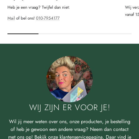
Heb je een vraag? Twijfel dan niet:
Wij ver
vanaf 1
Mail
of bel ons!
010-7954177
WIJ ZIJN ER VOOR JE!
Wil jij meer weten over ons, onze producten, je bestelling
of heb je gewoon een andere vraag? Neem dan contact
met ons op! Bekijk onze klantenservicepagina. Daar vind je