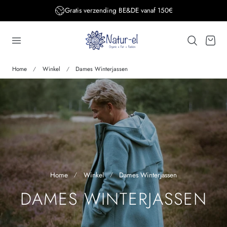
Gratis verzending BE&DE vanaf 150€
aar de inhoud
Winkelwage
Home
Winkel
Dames Winterjassen
Home
Winkel
Dames Winterjassen
V
DAMES WINTERJASSEN
E