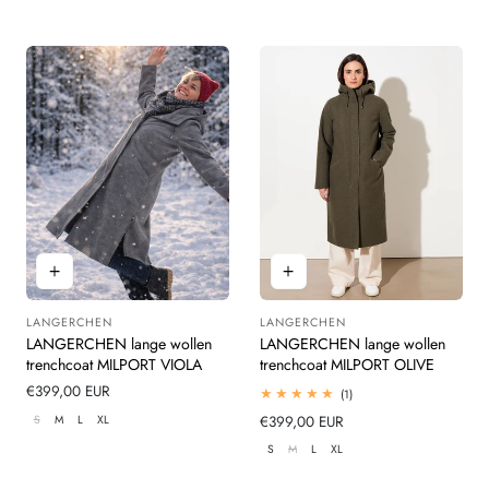
LANGERCHEN
LANGERCHEN
Leverancier:
Leverancier:
LANGERCHEN lange wollen
LANGERCHEN lange wollen
trenchcoat MILPORT VIOLA
trenchcoat MILPORT OLIVE
Normale
€399,00 EUR
1
(1)
totaal
prijs
S
M
L
XL
Normale
€399,00 EUR
beoordelingen
prijs
S
M
L
XL