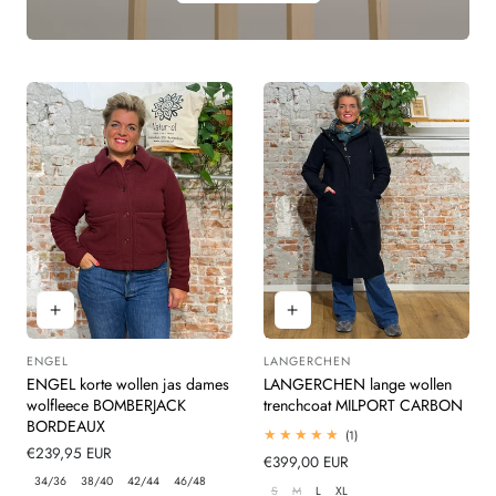
ENGEL
LANGERCHEN
Leverancier:
Leverancier:
ENGEL korte wollen jas dames
LANGERCHEN lange wollen
wolfleece BOMBERJACK
trenchcoat MILPORT CARBON
BORDEAUX
1
(1)
totaal
Normale
€239,95 EUR
Normale
€399,00 EUR
beoordelingen
prijs
34/36
38/40
42/44
46/48
prijs
S
M
L
XL