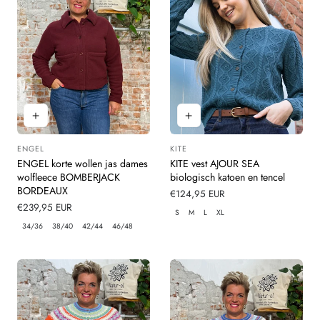
ENGEL
KITE
Leverancier:
Leverancier:
ENGEL korte wollen jas dames
KITE vest AJOUR SEA
wolfleece BOMBERJACK
biologisch katoen en tencel
BORDEAUX
Normale
€124,95 EUR
Normale
€239,95 EUR
prijs
S
M
L
XL
prijs
34/36
38/40
42/44
46/48