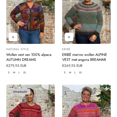
NATURAL STYLE
ERIBÉ
Leverancier:
Leverancier:
Wollen vest van 100% alpaca
ERIBÉ merino wollen ALPINE
AUTUMN DREAMS
VEST met angora BREAMAR
Normale
€279,95 EUR
Normale
€269,95 EUR
prijs
prijs
S
M
L
XL
S
M
L
XL
Uitverkocht