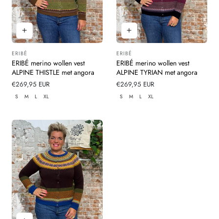
ERIBÉ
ERIBÉ
Leverancier:
Leverancier:
ERIBÉ merino wollen vest
ERIBÉ merino wollen vest
ALPINE THISTLE met angora
ALPINE TYRIAN met angora
Normale
€269,95 EUR
Normale
€269,95 EUR
prijs
prijs
S
M
L
XL
S
M
L
XL