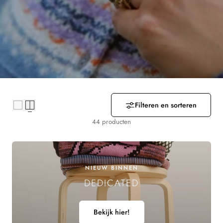
R
Z
A
M
E
Filteren en sorteren
L
44 producten
I
N
NIEUW BINNEN
G
DEDICATED
:
Bekijk hier!