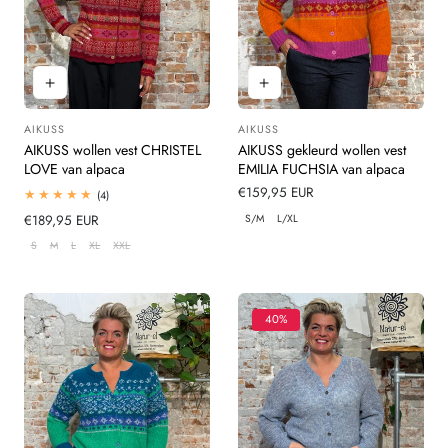
AIKUSS
AIKUSS
Leverancier:
Leverancier:
AIKUSS wollen vest CHRISTEL
AIKUSS gekleurd wollen vest
LOVE van alpaca
EMILIA FUCHSIA van alpaca
Normale
€159,95 EUR
4
(4)
totaal
prijs
S/M
L/XL
Normale
€189,95 EUR
beoordelingen
prijs
S
M
L
XL
XXL
40%