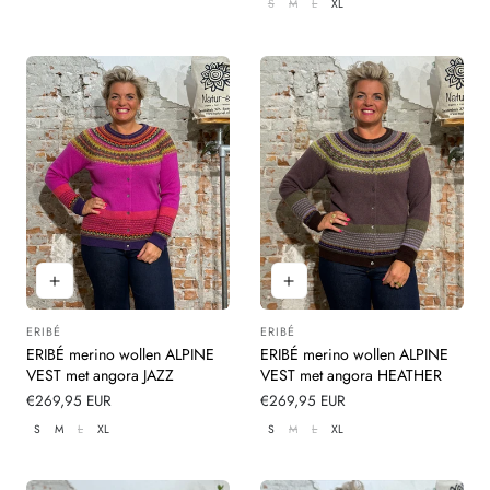
S
M
L
XL
ERIBÉ
ERIBÉ
Leverancier:
Leverancier:
ERIBÉ merino wollen ALPINE
ERIBÉ merino wollen ALPINE
VEST met angora JAZZ
VEST met angora HEATHER
Normale
€269,95 EUR
Normale
€269,95 EUR
prijs
prijs
S
M
L
XL
S
M
L
XL