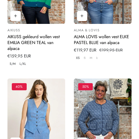
AIKUSS
ALMA & LOVIS
Leverancier:
Leverancier:
AIKUSS gekleurd wollen vest
ALMA LOVIS wollen vest ELKE
EMILIA GREEN TEAL van
PASTEL BLUE van alpaca
alpaca
Verkoopprijs
€119,97 EUR
Normale
€199,95 EUR
Normale
€159,95 EUR
prijs
XS
S
M
L
prijs
S/M
L/XL
40%
50%