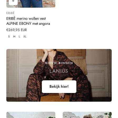
ERIBÉ
Leverancier:
ERIBÉ merino wollen vest
ALPINE EBONY met angora
Normale
€269,95 EUR
prijs
S
M
L
XL
NIEUW BINNEN
LANIUS
Bekijk hier!