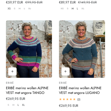
Verkoopprijs
€59,97 EUR
Normale
€99,95 EUR
Verkoopprijs
€89,97 EUR
Normale
€149,95 EUR
prijs
prijs
XS
S
M
L
XL
XS
S
M
L
XL
ERIBÉ
ERIBÉ
Leverancier:
Leverancier:
ERIBÉ merino wollen ALPINE
ERIBÉ merino wollen ALPINE
VEST met angora TANGO
VEST met angora LUGANO
Normale
€269,95 EUR
2
(2)
totaal
prijs
S
M
L
XL
Normale
€269,95 EUR
beoordelingen
prijs