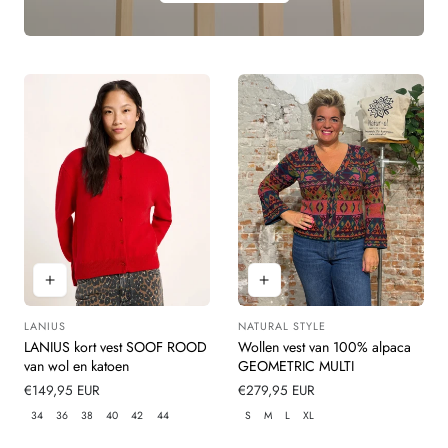
LANIUS
NATURAL STYLE
Leverancier:
Leverancier:
LANIUS kort vest SOOF ROOD
Wollen vest van 100% alpaca
van wol en katoen
GEOMETRIC MULTI
Normale
€149,95 EUR
Normale
€279,95 EUR
prijs
prijs
34
36
38
40
42
44
S
M
L
XL