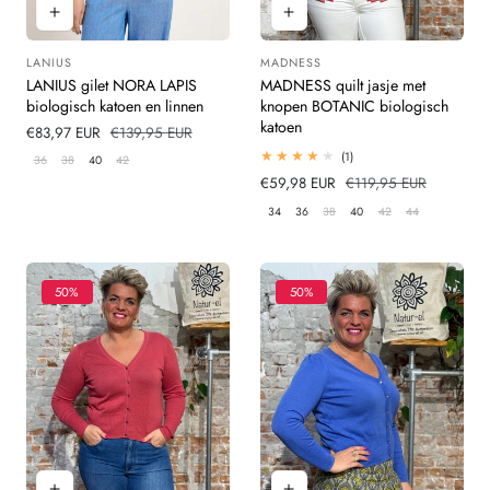
LANIUS
MADNESS
Leverancier:
Leverancier:
LANIUS gilet NORA LAPIS
MADNESS quilt jasje met
biologisch katoen en linnen
knopen BOTANIC biologisch
katoen
Verkoopprijs
€83,97 EUR
Normale
€139,95 EUR
prijs
1
(1)
36
38
40
42
totaal
Verkoopprijs
€59,98 EUR
Normale
€119,95 EUR
beoordelingen
prijs
34
36
38
40
42
44
50%
50%