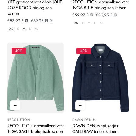
KITE gestreept vest v-hals JOLIE
RECOLUTION openvallend vest
ROZE ROOD biologisch
INGA BLUE biologisch katoen
katoen
Verkoopprijs
€59,97 EUR
Normale
€99,95 EUR
Verkoopprijs
€53,97 EUR
Normale
€89,95 EUR
prijs
XS
S
M
L
XL
prijs
XS
S
M
L
XL
40%
40%
RECOLUTION
DAWN DENIM
Leverancier:
Leverancier:
RECOLUTION openvallend vest
DAWN DENIM spijkerjas
INGA SAGE biologisch katoen
CALLI RAW tencel katoen