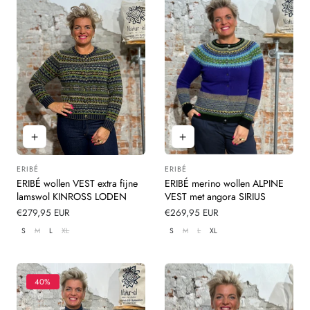
ERIBÉ
ERIBÉ
Leverancier:
Leverancier:
ERIBÉ wollen VEST extra fijne
ERIBÉ merino wollen ALPINE
lamswol KINROSS LODEN
VEST met angora SIRIUS
Normale
€279,95 EUR
Normale
€269,95 EUR
prijs
prijs
S
M
L
XL
S
M
L
XL
40%