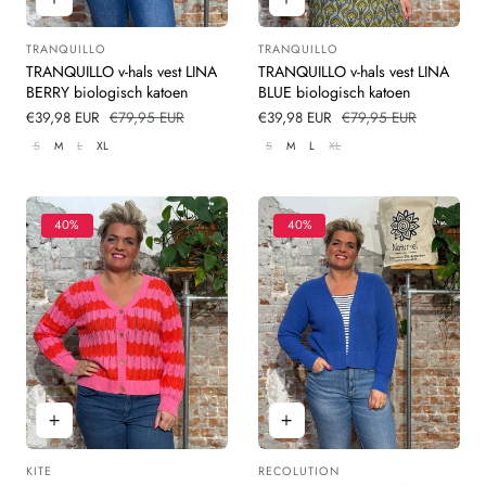
TRANQUILLO
TRANQUILLO
Leverancier:
Leverancier:
TRANQUILLO v-hals vest LINA
TRANQUILLO v-hals vest LINA
BERRY biologisch katoen
BLUE biologisch katoen
Verkoopprijs
€39,98 EUR
Normale
€79,95 EUR
Verkoopprijs
€39,98 EUR
Normale
€79,95 EUR
prijs
prijs
S
M
L
XL
S
M
L
XL
40%
40%
KITE
RECOLUTION
Leverancier:
Leverancier: