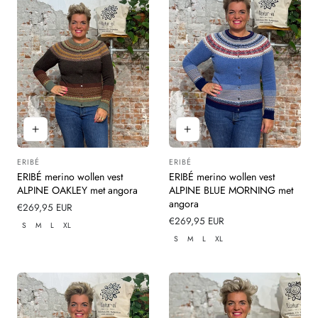
ERIBÉ
ERIBÉ
Leverancier:
Leverancier:
ERIBÉ merino wollen vest
ERIBÉ merino wollen vest
ALPINE OAKLEY met angora
ALPINE BLUE MORNING met
angora
Normale
€269,95 EUR
prijs
Normale
€269,95 EUR
S
M
L
XL
prijs
S
M
L
XL