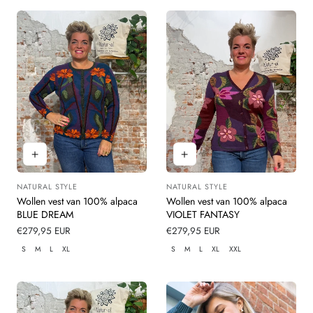
NATURAL STYLE
NATURAL STYLE
Leverancier:
Leverancier:
Wollen vest van 100% alpaca
Wollen vest van 100% alpaca
BLUE DREAM
VIOLET FANTASY
Normale
€279,95 EUR
Normale
€279,95 EUR
prijs
prijs
S
M
L
XL
S
M
L
XL
XXL