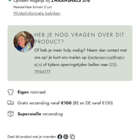
Ophalen mogelijk bij
ZWAANSHALS 376
CHIRINGGUITO
ALOHA
Meestal klaar binnen 2 uur
linnen
CHIRINGGUITO
Winkelinformatie bekijken
ecovero
linnen
ecovero
HEB JE NOG VRAGEN OVER DIT
PRODUCT?
Of heb je meer hulp nodig? Neem dan contact met
ons op! Je kunt ons mailen op
klantenservice@natur-
el.nl
of tijdens openingstijden bellen naar
010-
7954177
Eigen
voorraad
Gratis verzending vanaf
€100
(BE en DE vanaf €150)
Supersnelle
verzending
Deel dit product met je vrienden: