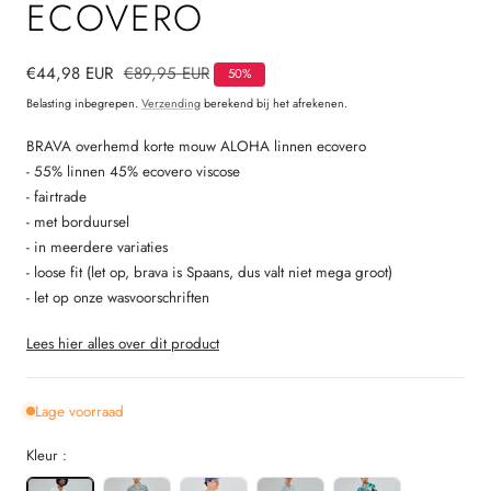
ECOVERO
Verkoopprijs
€44,98 EUR
Normale
€89,95 EUR
50%
prijs
Belasting inbegrepen.
Verzending
berekend bij het afrekenen.
BRAVA overhemd korte mouw ALOHA linnen ecovero
- 55% linnen 45% ecovero viscose
- fairtrade
- met borduursel
- in meerdere variaties
- loose fit (let op, brava is Spaans, dus valt niet mega groot)
- let op onze wasvoorschriften
Lees hier alles over dit product
Lage voorraad
Kleur :