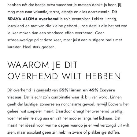
hebben nét dat beetje extra waardoor je meteen denkt: ja hoor, jij
mag mee naar vakantie, terras, etentje en alles daartussenin. Dit
BRAVA ALOHA overhemd
is zo’n exemplaar. Lekker luchtig,
losvallend en met van die kleine geborduurde details die het net wat
leuker maken dan een standaard effen overhemd. Geen
schreeuwerige print deze keer, maar juist een rustigere basis met
karakter. Heel sterk gedaan.
WAAROM JE DIT
OVERHEMD WILT HEBBEN
Dit overhemd is gemaakt van
55% linnen en 45% Ecovero
viscose
. Dat is echt zo’n combinatie waar ik blij van word. Linnen
geeft dat luchtige, zomerse en nonchalante gevoel, terwijl Ecovero het
geheel wat soepeler maakt. Daardoor draagt het overhemd prettig,
voelt het niet te stug aan en valt het mooier langs het lichaam. Dat
maakt het ideaal voor warme dagen waarop je er wel verzorgd uit wilt
zien, maar absoluut geen zin hebt in zware of plakkerige stoffen.