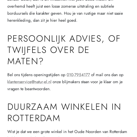
overhemd heeft juist een losse zomerse uitstraling en subtiele
borduursels die karakter geven. Hou je van rustige maar niet saaie
herenkleding, dan zit je hier heel goed.
PERSOONLIJK ADVIES, OF
TWIJFELS OVER DE
MATEN?
Bel ons tijdens openingstijden op
010-7954177
of mail ons dan op
klantenservice@natur-el.nl
onze blijmakers staan voor je klaar om je
vragen te beantwoorden.
DUURZAAM WINKELEN IN
ROTTERDAM
Wist je dat we een grote winkel in het Oude Noorden van Rotterdam