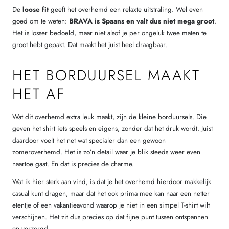
De
loose fit
geeft het overhemd een relaxte uitstraling. Wel even
goed om te weten:
BRAVA is Spaans en valt dus niet mega groot
.
Het is losser bedoeld, maar niet alsof je per ongeluk twee maten te
groot hebt gepakt. Dat maakt het juist heel draagbaar.
HET BORDUURSEL MAAKT
HET AF
Wat dit overhemd extra leuk maakt, zijn de kleine borduursels. Die
geven het shirt iets speels en eigens, zonder dat het druk wordt. Juist
daardoor voelt het net wat specialer dan een gewoon
zomeroverhemd. Het is zo’n detail waar je blik steeds weer even
naartoe gaat. En dat is precies de charme.
Wat ik hier sterk aan vind, is dat je het overhemd hierdoor makkelijk
casual kunt dragen, maar dat het ook prima mee kan naar een netter
etentje of een vakantieavond waarop je niet in een simpel T-shirt wilt
verschijnen. Het zit dus precies op dat fijne punt tussen ontspannen
en verzorgd.