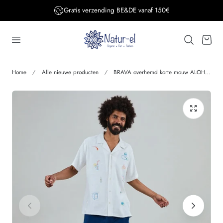
Gratis verzending BE&DE vanaf 150€
aar de inhoud
Winkelwage
Home
Alle nieuwe producten
BRAVA overhemd korte mouw ALOHA CHIRINGGUITO linnen ecovero