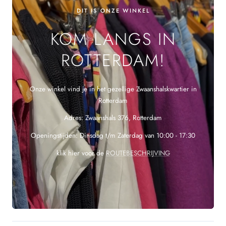
DIT IS ONZE WINKEL
KOM LANGS IN
ROTTERDAM!
Onze winkel vind je in het gezellige Zwaanshalskwartier in
Rotterdam
Adres: Zwaanshals 376, Rotterdam
Openingstijden: Dinsdag t/m Zaterdag van 10:00 - 17:30
klik hier voor de
ROUTEBESCHRIJVING