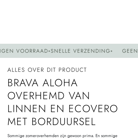
Deel
Pin
Kopieer
op
op
link
Facebook
Pinterest
N VOORRAAD
◦
SNELLE VERZENDING
◦
GEEN GR
ALLES OVER DIT PRODUCT
BRAVA ALOHA
OVERHEMD VAN
LINNEN EN ECOVERO
MET BORDUURSEL
Sommige zomeroverhemden zijn gewoon prima. En sommige