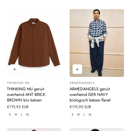
THINKING MU
ARMEDANGELS
Leverancier:
Leverancier:
THINKING MU geruit
ARMEDANGELS geruit
overhemd ANT BRICK
overhemd GER NAVY
BROWN bio katoen
biologisch katoen flanel
Normale
€119,95 EUR
Normale
€119,90 EUR
prijs
prijs
S
M
L
XL
S
M
L
XL