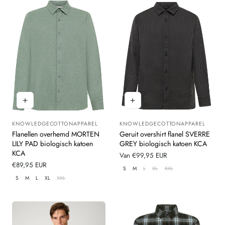
KNOWLEDGECOTTONAPPAREL
KNOWLEDGECOTTONAPPAREL
Leverancier:
Leverancier:
Flanellen overhemd MORTEN
Geruit overshirt flanel SVERRE
LILY PAD biologisch katoen
GREY biologisch katoen KCA
KCA
Normale
Van €99,95 EUR
Normale
€89,95 EUR
prijs
S
M
L
XL
XXL
prijs
S
M
L
XL
XXL