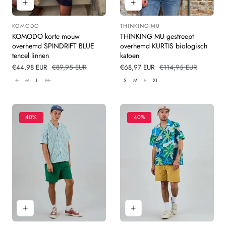
KOMODO
THINKING MU
Leverancier:
Leverancier:
KOMODO korte mouw
THINKING MU gestreept
overhemd SPINDRIFT BLUE
overhemd KURTIS biologisch
tencel linnen
katoen
Verkoopprijs
€44,98 EUR
Normale
€89,95 EUR
Verkoopprijs
€68,97 EUR
Normale
€114,95 EUR
prijs
prijs
S
M
L
XL
S
M
L
XL
40%
40%