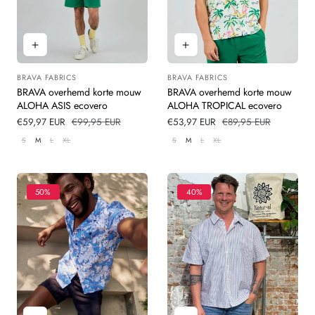
BRAVA FABRICS
BRAVA FABRICS
Leverancier:
Leverancier:
BRAVA overhemd korte mouw
BRAVA overhemd korte mouw
ALOHA ASIS ecovero
ALOHA TROPICAL ecovero
Verkoopprijs
€59,97 EUR
Normale
€99,95 EUR
Verkoopprijs
€53,97 EUR
Normale
€89,95 EUR
prijs
prijs
S
M
L
XL
S
M
L
XL
50%
40%