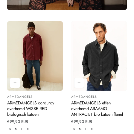
ARMEDANGELS
ARMEDANGELS
Leverancier:
Leverancier:
ARMEDANGELS corduroy
ARMEDANGELS effen
overhemd WISSE RED
overhemd ARAAMO
biologisch katoen
ANTRACIET bio katoen flanel
Normale
€99,90 EUR
Normale
€99,90 EUR
prijs
prijs
S
M
L
XL
S
M
L
XL