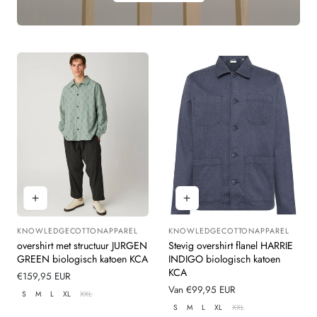
KNOWLEDGECOTTONAPPAREL
KNOWLEDGECOTTONAPPAREL
Leverancier:
Leverancier:
overshirt met structuur JURGEN
Stevig overshirt flanel HARRIE
GREEN biologisch katoen KCA
INDIGO biologisch katoen
KCA
Normale
€159,95 EUR
prijs
Normale
Van €99,95 EUR
S
M
L
XL
XXL
prijs
S
M
L
XL
XXL