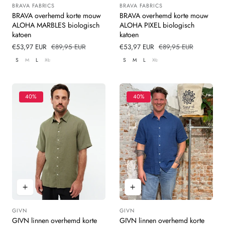
BRAVA FABRICS
BRAVA FABRICS
Leverancier:
Leverancier:
BRAVA overhemd korte mouw
BRAVA overhemd korte mouw
ALOHA MARBLES biologisch
ALOHA PIXEL biologisch
katoen
katoen
Verkoopprijs
€53,97 EUR
Normale
€89,95 EUR
Verkoopprijs
€53,97 EUR
Normale
€89,95 EUR
prijs
prijs
S
M
L
XL
S
M
L
XL
40%
40%
GIVN
GIVN
Leverancier:
Leverancier:
GIVN linnen overhemd korte
GIVN linnen overhemd korte