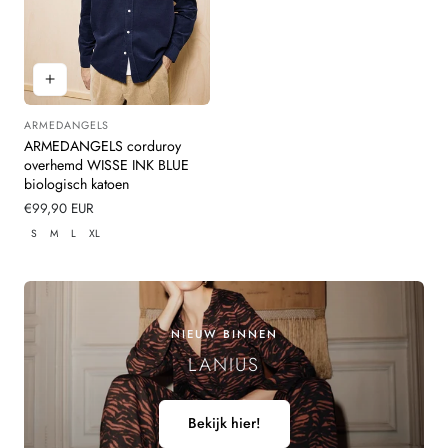
ARMEDANGELS
Leverancier:
ARMEDANGELS corduroy
overhemd WISSE INK BLUE
biologisch katoen
Normale
€99,90 EUR
prijs
S
M
L
XL
NIEUW BINNEN
LANIUS
Bekijk hier!