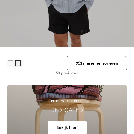
R
Z
A
M
E
Filteren en sorteren
L
58 producten
I
N
NIEUW BINNEN
G
DEDICATED
:
Bekijk hier!