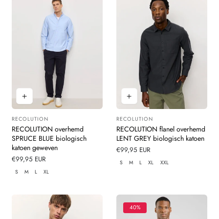
RECOLUTION
RECOLUTION
Leverancier:
Leverancier:
RECOLUTION overhemd
RECOLUTION flanel overhemd
SPRUCE BLUE biologisch
LENT GREY biologisch katoen
katoen geweven
Normale
€99,95 EUR
Normale
€99,95 EUR
prijs
S
M
L
XL
XXL
prijs
S
M
L
XL
40%