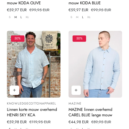
mouw KODA OLIVE
mouw KODA BLUE
Verkoopprijs
€59,97 EUR
Normale
€99,95 EUR
Verkoopprijs
€59,97 EUR
Normale
€99,95 EUR
prijs
prijs
S
M
L
XL
S
M
L
XL
50%
50%
KNOWLEDGECOTTONAPPAREL
MAZINE
Leverancier:
Leverancier:
Linnen korte mouw overhemd
MAZINE linnen overhemd
HENRI SKY KCA
CAREL BLUE lange mouw
Verkoopprijs
€59,98 EUR
Normale
€119,95 EUR
Verkoopprijs
€44,98 EUR
Normale
€89,95 EUR
prijs
prijs