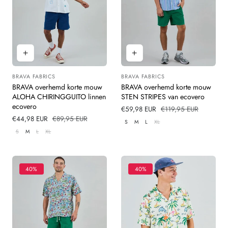
BRAVA FABRICS
BRAVA FABRICS
Leverancier:
Leverancier:
BRAVA overhemd korte mouw
BRAVA overhemd korte mouw
ALOHA CHIRINGGUITO linnen
STEN STRIPES van ecovero
ecovero
Verkoopprijs
€59,98 EUR
Normale
€119,95 EUR
Verkoopprijs
€44,98 EUR
Normale
€89,95 EUR
prijs
S
M
L
XL
prijs
S
M
L
XL
40%
40%