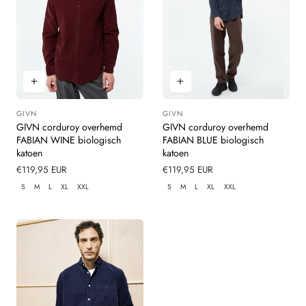
GIVN
GIVN
Leverancier:
Leverancier:
GIVN corduroy overhemd
GIVN corduroy overhemd
FABIAN WINE biologisch
FABIAN BLUE biologisch
katoen
katoen
Normale
€119,95 EUR
Normale
€119,95 EUR
prijs
prijs
S
M
L
XL
XXL
S
M
L
XL
XXL