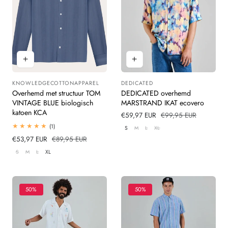
KNOWLEDGECOTTONAPPAREL
DEDICATED
Leverancier:
Leverancier:
Overhemd met structuur TOM
DEDICATED overhemd
VINTAGE BLUE biologisch
MARSTRAND IKAT ecovero
katoen KCA
Verkoopprijs
€59,97 EUR
Normale
€99,95 EUR
prijs
1
(1)
S
M
L
XL
totaal
Verkoopprijs
€53,97 EUR
Normale
€89,95 EUR
beoordelingen
prijs
S
M
L
XL
50%
50%