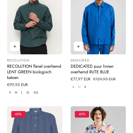
RECOLUTION
DEDICATED
Leverancier:
Leverancier:
RECOLUTION flanel overhemd
DEDICATED puur linnen
LENT GREEN biologisch
overhemd RUTE BLUE
katoen
Verkoopprijs
€77,97 EUR
Normale
€129,95 EUR
Normale
€99,95 EUR
prijs
L
M
S
prijs
S
M
L
XL
XXL
40%
40%