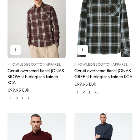
KNOWLEDGECOTTONAPPAREL
KNOWLEDGECOTTONAPPAREL
Leverancier:
Leverancier:
Geruit overhemd flanel JONAS
Geruit overhemd flanel JONAS
BROWN biologisch katoen
GREEN biologisch katoen KCA
KCA
Normale
€99,95 EUR
Normale
€99,95 EUR
prijs
S
M
L
XL
prijs
S
M
L
XL