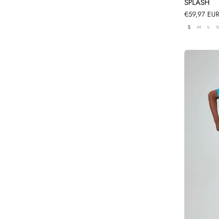
SPLASH
Verkoopprij
€59,97 EU
S
M
L
X