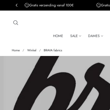
verzending vanaf 100€
Gratis verzending BE&DE vanaf 
aar de inhoud
HOME
SALE
DAMES
Home
Winkel
BRAVA fabrics