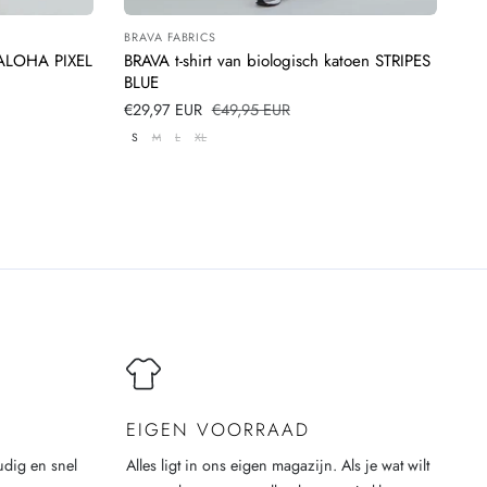
BRAVA FABRICS
Leverancier:
ALOHA PIXEL
BRAVA t-shirt van biologisch katoen STRIPES
BLUE
Verkoopprijs
€29,97 EUR
Normale
€49,95 EUR
prijs
S
M
L
XL
EIGEN VOORRAAD
udig en snel
Alles ligt in ons eigen magazijn. Als je wat wilt