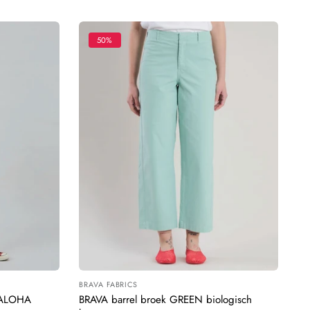
50%
BRAVA FABRICS
Leverancier:
 ALOHA
BRAVA barrel broek GREEN biologisch