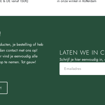
BE & DE vanaf 150€)
in onze winkel in Rotterdam
!
ducten, je bestelling of heb
an contact met ons op!
LATEN WE IN C
r vind je eenvoudig alle
Schrijf je hier eenvoudig in,
 op te nemen. Tot gauw!
!