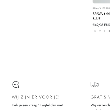
BRAVA FABR
Leverancier
BRAVA t-sh
BLUE
Normale
€49,95 EU
prijs
S
M
L
X
WIJ ZIJN ER VOOR JE!
GRATIS
Heb je een vraag? Twijfel dan niet:
Wij verzende