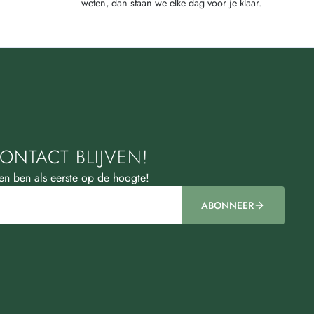
weten, dan staan we elke dag voor je klaar.
ONTACT BLIJVEN!
 en ben als eerste op de hoogte!
ABONNEER