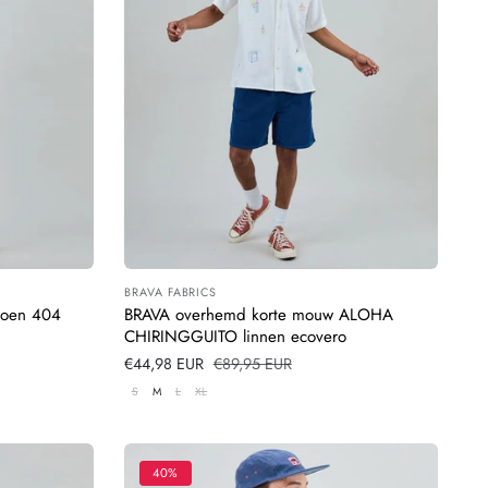
BRAVA FABRICS
Leverancier:
atoen 404
BRAVA overhemd korte mouw ALOHA
CHIRINGGUITO linnen ecovero
Verkoopprijs
€44,98 EUR
Normale
€89,95 EUR
prijs
S
M
L
XL
40%