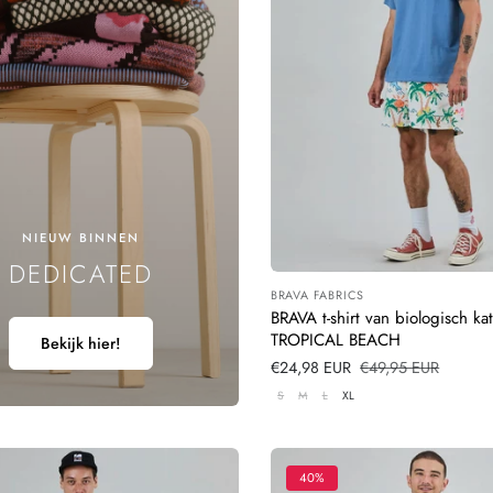
N
G
:
NIEUW BINNEN
DEDICATED
BRAVA FABRICS
Leverancier:
BRAVA t-shirt van biologisch k
TROPICAL BEACH
Bekijk hier!
Verkoopprijs
€24,98 EUR
Normale
€49,95 EUR
prijs
S
M
L
XL
40%