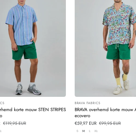
ICS
BRAVA FABRICS
:
Leverancier:
rhemd korte mouw STEN STRIPES
BRAVA overhemd korte mouw
ro
ecovero
s
R
Normale
€119,95 EUR
Verkoopprijs
€59,97 EUR
Normale
€99,95 EUR
prijs
prijs
L
S
M
L
XL