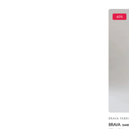
40%
BRAVA FABR
Leverancier
BRAVA swea