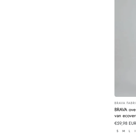
BRAVA FABR
Leverancier
BRAVA ove
van ecove
Verkoopprij
€59,98 EU
S
M
L
X