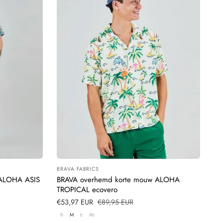
BRAVA FABRICS
Leverancier:
 ALOHA ASIS
BRAVA overhemd korte mouw ALOHA
TROPICAL ecovero
Verkoopprijs
€53,97 EUR
Normale
€89,95 EUR
prijs
S
M
L
XL