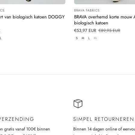
ICS
BRAVA FABRICS
:
Leverancier:
irt van biologisch katoen DOGGY
BRAVA overhemd korte mouw 
biologisch katoen
R
Verkoopprijs
€53,97 EUR
Normale
€89,95 EUR
prijs
L
S
M
L
XL
 VERZENDING
SIMPEL RETOURNEREN
n gratis vanaf 100€ binnen
Binnen 14 dagen online of eenvo