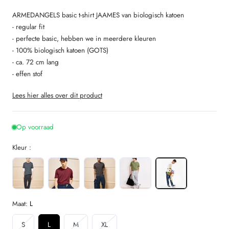
ARMEDANGELS basic t-shirt JAAMES van biologisch katoen
- regular fit
- perfecte basic, hebben we in meerdere kleuren
- 100% biologisch katoen (GOTS)
- ca. 72 cm lang
- effen stof
Lees hier alles over dit product
Op voorraad
Kleur :
Maat:
L
Variant
Variant
Variant
S
L
M
XL