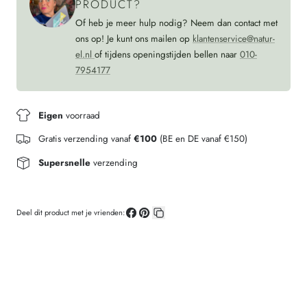
PRODUCT?
Of heb je meer hulp nodig? Neem dan contact met
ons op! Je kunt ons mailen op
klantenservice@natur-
el.nl
of tijdens openingstijden bellen naar
010-
7954177
Eigen
voorraad
Gratis verzending vanaf
€100
(BE en DE vanaf €150)
Supersnelle
verzending
Deel dit product met je vrienden:
Deel
Pin
Kopieer
op
op
link
Facebook
Pinterest