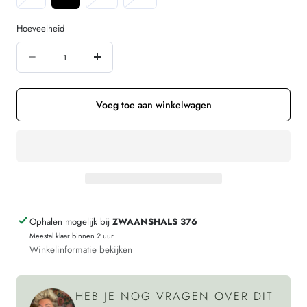
uitverkocht
uitverkocht
uitverkocht
of
of
of
Hoeveelheid
niet
niet
niet
Hoeveelheid
beschikbaar
beschikbaar
beschikbaar
Aantal
Verhoog
verminderen
de
voor
hoeveelheid
Voeg toe aan winkelwagen
ARMEDANGELS
voor
Basic
ARMEDANGELS
shirt
Basic
JAAMES
shirt
WHITE
JAAMES
Ophalen mogelijk bij
ZWAANSHALS 376
biologisch
WHITE
Meestal klaar binnen 2 uur
katoen
biologisch
Winkelinformatie bekijken
katoen
HEB JE NOG VRAGEN OVER DIT