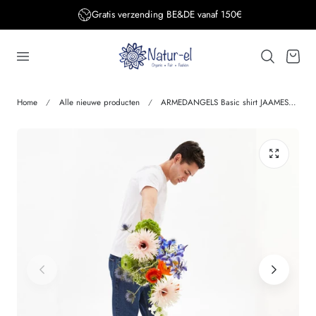
Gratis verzending BE&DE vanaf 150€
aar de inhoud
Winkelwage
Home
Alle nieuwe producten
ARMEDANGELS Basic shirt JAAMES WHITE biologisch katoen