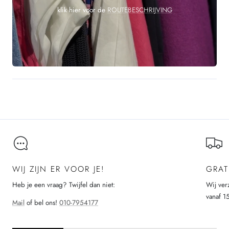
klik hier voor de
ROUTEBESCHRIJVING
WIJ ZIJN ER VOOR JE!
GRAT
Heb je een vraag? Twijfel dan niet:
Wij ver
vanaf 1
Mail
of bel ons!
010-7954177