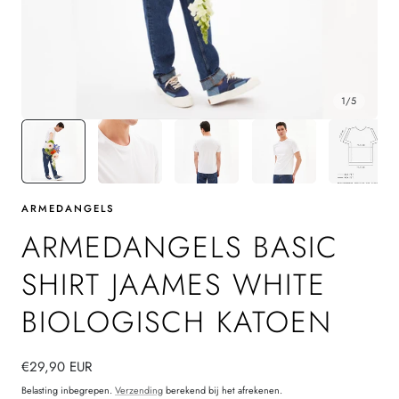
1
/
5
ARMEDANGELS
ARMEDANGELS BASIC
SHIRT JAAMES WHITE
BIOLOGISCH KATOEN
Normale
€29,90 EUR
prijs
Belasting inbegrepen.
Verzending
berekend bij het afrekenen.