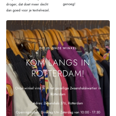
genoeg!
droger, dat doet meer slecht
dan goed voor je textielvezel.
DIT IS ONZE WINKEL
KOM LANGS IN
ROTTERDAM!
Onze winkel vind je in het gezellige Zwaanshalskwartier in
Rotterdam
Adres: Zwaanshals 376, Rotterdam
Openingstijden: Dinsdag t/m Zaterdag van 10:00 - 17:30