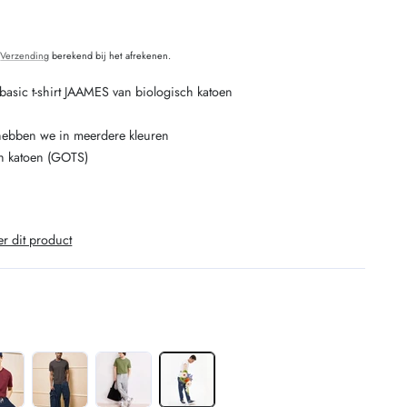
O
.
Verzending
berekend bij het afrekenen.
ic t-shirt JAAMES van biologisch katoen
, hebben we in meerdere kleuren
h katoen (GOTS)
er dit product