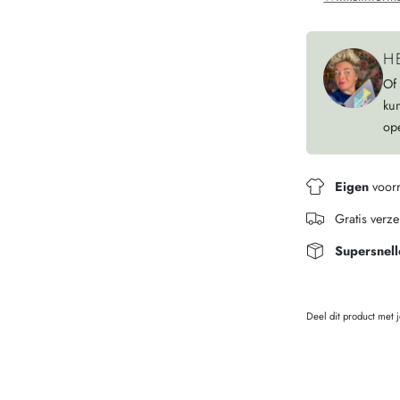
H
Of
ku
op
Eigen
voor
Gratis verz
Supersnell
Deel dit product met 