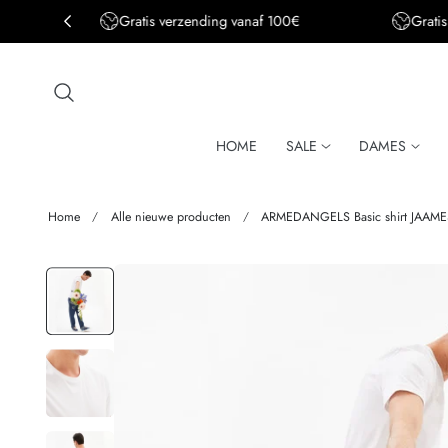
Gratis verzending BE&DE vanaf 150€
aar de inhoud
HOME
SALE
DAMES
Home
Alle nieuwe producten
ARMEDANGELS Basic shirt JAAMES