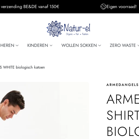
Eigen voorraad!
Super snelle verzendi
HEREN
KINDEREN
WOLLEN SOKKEN
ZERO WASTE
 WHITE biologisch katoen
ARMEDANGEL
ARME
SHIR
BIOL