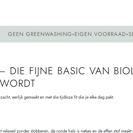
EEN GREENWASHING
◦
EIGEN VOORRAAD
◦
SNELL
 DIE FIJNE BASIC VAN BI
N WORDT
cht, eerlijk gemaakt en met die tijdloze fit die je elke dag pakt.
zit relaxed zonder slobberen, de ronde hals is netjes en de effen stof ma