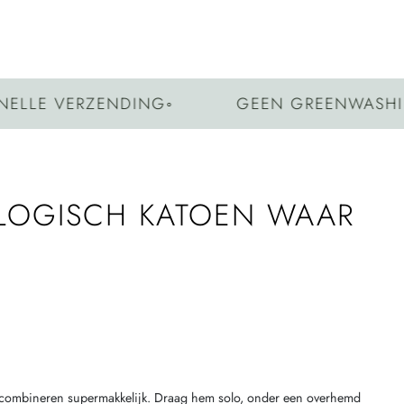
E VERZENDING
◦
GEEN GREENWASHING
◦
OLOGISCH KATOEN WAAR
akt combineren supermakkelijk. Draag hem solo, onder een overhemd