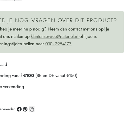
katoen
EB JE NOG VRAGEN OVER DIT PRODUCT?
 heb je meer hulp nodig? Neem dan contact met ons op! Je
nt ons mailen op
klantenservice@natur-el.nl
of tijdens
eningstijden bellen naar
010- 7954177
raad
ending vanaf
€100
(BE en DE vanaf €150)
e
verzending
je vrienden:
Deel
Pin
Kopieer
op
op
link
Facebook
Pinterest