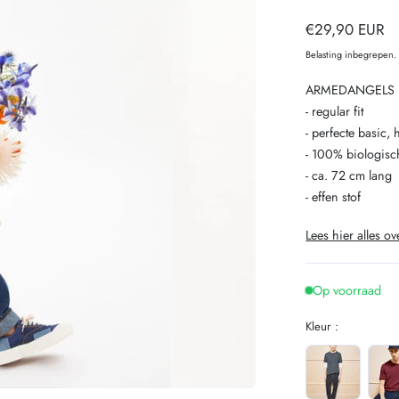
Normale
€29,90 EUR
prijs
Belasting inbegrepen
ARMEDANGELS bas
- regular fit
- perfecte basic
- 100% biologisc
- ca. 72 cm lang
- effen stof
Lees hier alles ov
Op voorraad
Kleur :