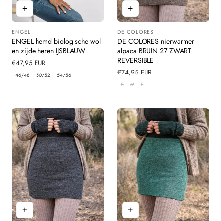
ENGEL
DE COLORES
Leverancier:
Leverancier:
ENGEL hemd biologische wol
DE COLORES nierwarmer
en zijde heren IJSBLAUW
alpaca BRUIN 27 ZWART
REVERSIBLE
Normale
€47,95 EUR
prijs
Normale
€74,95 EUR
46/48
50/52
54/56
prijs
S
M
L