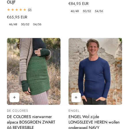
OLIJF
Normale
€84,95 EUR
prijs
2
(2)
46/48
50/52
54/56
totaal
Normale
€65,95 EUR
beoordelingen
prijs
46/48
50/52
54/56
DE COLORES
ENGEL
Leverancier:
Leverancier:
DE COLORES nierwarmer
ENGEL Wol zijde
alpaca BOSGROEN ZWART
LONGSLEEVE HEREN wollen
66 REVERSIBLE
ondergoed NAVY