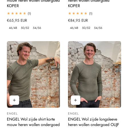
mouw heren wollen ondergoed
heren wollen ondergoed
KOPER
KOPER
1
1
(1)
(1)
totaal
totaal
Normale
€65,95 EUR
Normale
€84,95 EUR
beoordelingen
beoordelingen
prijs
prijs
46/48
50/52
54/56
46/48
50/52
54/56
ENGEL
ENGEL
Leverancier:
Leverancier:
ENGEL Wol zijde shirt korte
ENGEL Wol zijde longsleeve
mouw heren wollen ondergoed
heren wollen ondergoed OLIJF