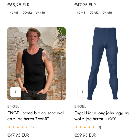
totaal
totaal
Normale
€65,95 EUR
Normale
€47,95 EUR
beoordelingen
beoordelingen
prijs
prijs
46/48
50/52
54/56
46/48
50/52
54/56
ENGEL
ENGEL
Leverancier:
Leverancier:
ENGEL hemd biologische wol
Engel Natur longjohn legging
en zijde heren ZWART
wol zijde heren NAVY
1
1
(1)
(1)
totaal
totaal
Normale
€47,95 EUR
Normale
€69,95 EUR
beoordelingen
beoordelingen