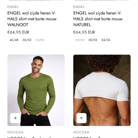
ENGEL
ENGEL
Leverancier:
Leverancier:
ENGEL wol zijde heren V-
ENGEL wol zijde heren V-
HALS shirt met korte mouw
HALS shirt met korte mouw
WALNOOT
NATUREL
Normale
€64,95 EUR
Normale
€64,95 EUR
prijs
prijs
46/48
50/52
54/56
46/48
50/52
54/56
HOCOSA
HOCOSA
Leverancier:
Leverancier: