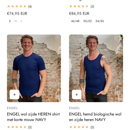
4
3
(4)
(3)
totaal
totaal
Normale
€74,95 EUR
Normale
€84,95 EUR
beoordelingen
beoordelingen
prijs
prijs
S
M
L
46/48
50/52
54/56
ENGEL
ENGEL
Leverancier:
Leverancier:
ENGEL wol zijde HEREN shirt
ENGEL hemd biologische wol
met korte mouw NAVY
en zijde heren NAVY
2
2
(2)
(2)