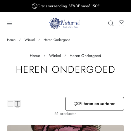
Gratis verzending BE&DE vanaf 150€
aar de inhoud
Winkelwage
Home
Winkel
Heren Ondergoed
Home
Winkel
Heren Ondergoed
V
HEREN ONDERGOED
E
R
Z
Filteren en sorteren
61 producten
A
M