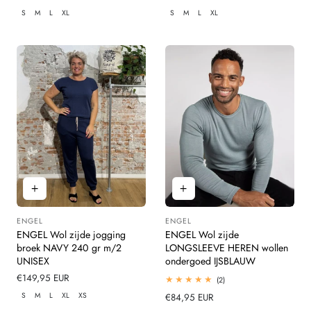
prijs
prijs
S
M
L
XL
S
M
L
XL
ENGEL
ENGEL
Leverancier:
Leverancier:
ENGEL Wol zijde jogging
ENGEL Wol zijde
broek NAVY 240 gr m/2
LONGSLEEVE HEREN wollen
UNISEX
ondergoed IJSBLAUW
Normale
€149,95 EUR
2
(2)
totaal
prijs
S
M
L
XL
XS
Normale
€84,95 EUR
beoordelingen
prijs