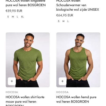
HOCOSA wollen longsleeve
HOCOSA wollen
pure wol heren BOSGROEN
Schouderwarmer van
biologische wol zijde UNISEX
Normale
€59,95 EUR
prijs
Normale
€64,95 EUR
S
M
L
XL
prijs
S
M
L
HOCOSA
HOCOSA
Leverancier:
Leverancier:
HOCOSA wollen shirt korte
HOCOSA wollen hemd pure
mouw pure wol heren
wol heren BOSGROEN
BOSGROEN