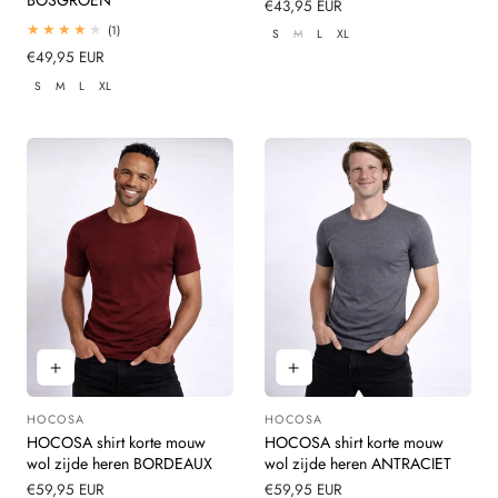
Normale
€43,95 EUR
prijs
1
(1)
S
M
L
XL
totaal
Normale
€49,95 EUR
beoordelingen
prijs
S
M
L
XL
HOCOSA
HOCOSA
Leverancier:
Leverancier:
HOCOSA shirt korte mouw
HOCOSA shirt korte mouw
wol zijde heren BORDEAUX
wol zijde heren ANTRACIET
Normale
€59,95 EUR
Normale
€59,95 EUR