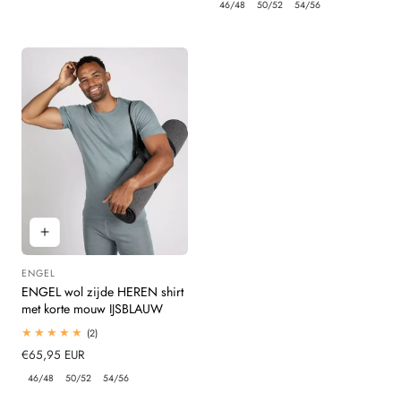
46/48
50/52
54/56
ENGEL
Leverancier:
ENGEL wol zijde HEREN shirt
met korte mouw IJSBLAUW
2
(2)
totaal
Normale
€65,95 EUR
beoordelingen
prijs
46/48
50/52
54/56