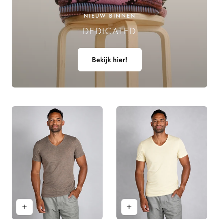
E
NIEUW BINNEN
DEDICATED
L
I
Bekijk hier!
N
G
: