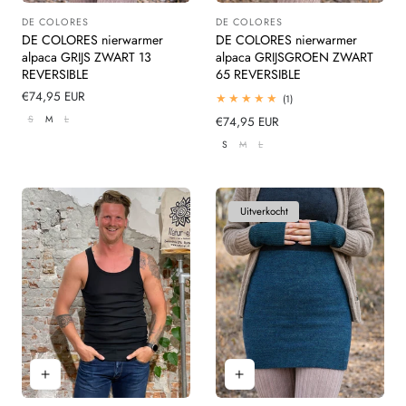
DE COLORES
DE COLORES
Leverancier:
Leverancier:
DE COLORES nierwarmer
DE COLORES nierwarmer
alpaca GRIJS ZWART 13
alpaca GRIJSGROEN ZWART
REVERSIBLE
65 REVERSIBLE
Normale
€74,95 EUR
1
(1)
totaal
prijs
S
M
L
Normale
€74,95 EUR
beoordelingen
prijs
S
M
L
Uitverkocht