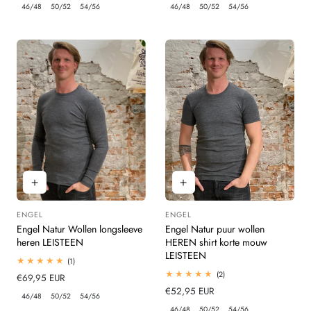
prijs
prijs
46/48
50/52
54/56
46/48
50/52
54/56
ENGEL
ENGEL
Leverancier:
Leverancier:
Engel Natur Wollen longsleeve
Engel Natur puur wollen
heren LEISTEEN
HEREN shirt korte mouw
LEISTEEN
1
(1)
totaal
2
(2)
Normale
€69,95 EUR
beoordelingen
totaal
prijs
Normale
€52,95 EUR
beoordelingen
46/48
50/52
54/56
prijs
46/48
50/52
54/56