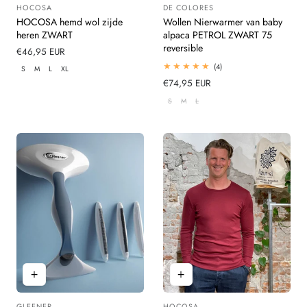
HOCOSA
DE COLORES
Leverancier:
Leverancier:
HOCOSA hemd wol zijde
Wollen Nierwarmer van baby
heren ZWART
alpaca PETROL ZWART 75
reversible
Normale
€46,95 EUR
prijs
4
(4)
S
M
L
XL
totaal
Normale
€74,95 EUR
beoordelingen
prijs
S
M
L
GLEENER
HOCOSA