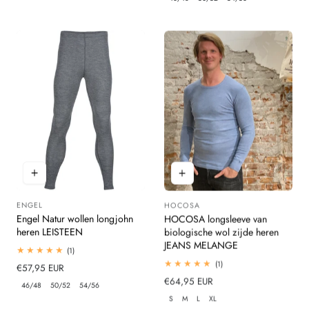
ENGEL
HOCOSA
Leverancier:
Leverancier:
Engel Natur wollen longjohn
HOCOSA longsleeve van
heren LEISTEEN
biologische wol zijde heren
JEANS MELANGE
1
(1)
totaal
1
(1)
Normale
€57,95 EUR
beoordelingen
totaal
prijs
Normale
€64,95 EUR
beoordelingen
46/48
50/52
54/56
prijs
S
M
L
XL