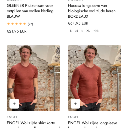
Leverancier:
Leverancier:
GLEENER Pluizenkam voor
Hocosa longsleeve van
ontpillen van wollen kleding
biologische wol zijde heren
BLAUW
BORDEAUX
Normale
€64,95 EUR
27
(27)
totaal
prijs
S
M
L
XL
XXL
Normale
€21,95 EUR
beoordelingen
prijs
ENGEL
ENGEL
Leverancier:
Leverancier:
ENGEL Wol zijde shirt korte
ENGEL Wol zijde longsleeve