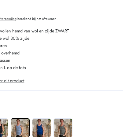
O
.
Verzending
berekend bij het afrekenen.
ollen hemd van wol en zijde ZWART
e wol 30% zijde
uren
n overhemd
wassen
en L op de foto
er dit product