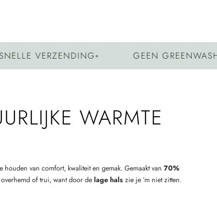
LE VERZENDING
◦
GEEN GREENWASHING
URLIJKE WARMTE
e houden van comfort, kwaliteit en gemak. Gemaakt van
70%
n overhemd of trui, want door de
lage hals
zie je ’m niet zitten.