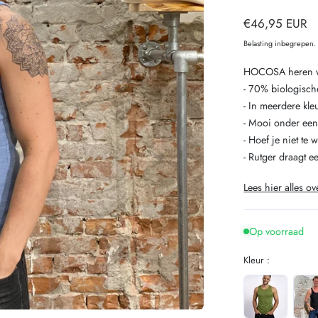
Normale
€46,95 EUR
prijs
Belasting inbegrepen
HOCOSA heren w
- 70% biologisch
- In meerdere kle
- Mooi onder ee
- Hoef je niet te 
- Rutger draagt e
Lees hier alles ov
Op voorraad
Kleur :