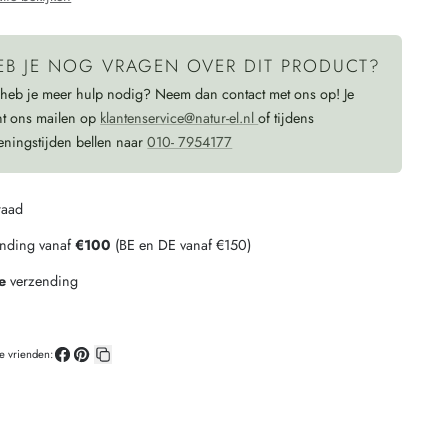
MELANGE
EB JE NOG VRAGEN OVER DIT PRODUCT?
 heb je meer hulp nodig? Neem dan contact met ons op! Je
nt ons mailen op
klantenservice@natur-el.nl
of tijdens
eningstijden bellen naar
010- 7954177
raad
ending vanaf
€100
(BE en DE vanaf €150)
e
verzending
je vrienden:
Deel
Pin
Kopieer
op
op
link
Facebook
Pinterest