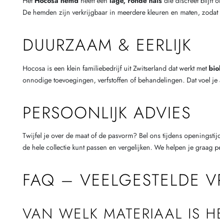
Het
Hocosa hemd
heeft een
lage, ronde hals
die discreet blijft
De hemden zijn verkrijgbaar in meerdere kleuren en maten, zodat er
DUURZAAM & EERLIJK
Hocosa is een klein familiebedrijf uit Zwitserland dat werkt met
bio
onnodige toevoegingen, verfstoffen of behandelingen. Dat voel je
PERSOONLIJK ADVIES
Twijfel je over de maat of de pasvorm? Bel ons tijdens openingsti
de hele collectie kunt passen en vergelijken. We helpen je graag pe
FAQ – VEELGESTELDE 
VAN WELK MATERIAAL IS 