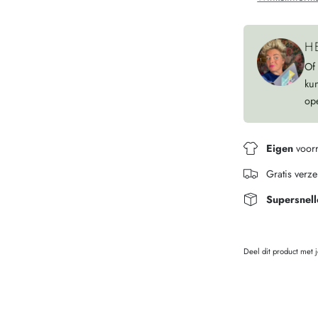
H
Of
ku
op
Eigen
voor
Gratis verz
Supersnell
Deel dit product met 