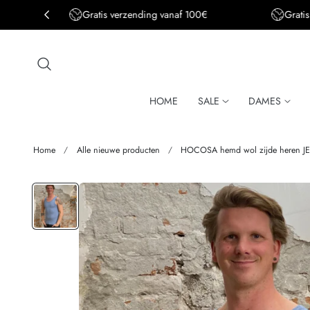
Gratis verzending BE&DE vanaf 150€
aar de inhoud
HOME
SALE
DAMES
Home
Alle nieuwe producten
HOCOSA hemd wol zijde heren