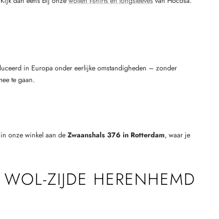
? Kijk dan eens bij onze
wollen t-shirts en longsleeves
van Hocosa.
oduceerd in Europa onder eerlijke omstandigheden – zonder
mee te gaan.
 in onze winkel aan de
Zwaanshals 376 in Rotterdam
, waar je
 WOL-ZIJDE HERENHEMD