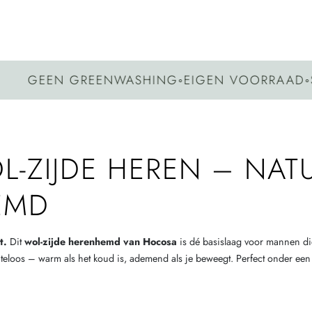
GEEN GREENWASHING
◦
EIGEN VOORRAAD
◦
SNEL
ZIJDE HEREN – NATU
EMD
t.
Dit
wol-zijde herenhemd van Hocosa
is dé basislaag voor mannen di
eiteloos – warm als het koud is, ademend als je beweegt. Perfect onder ee