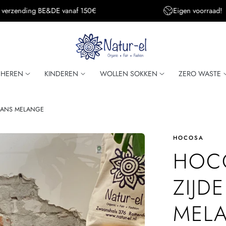
Eigen voorraad!
Super snelle verzendi
HEREN
KINDEREN
WOLLEN SOKKEN
ZERO WASTE
 JEANS MELANGE
HOCOSA
HOC
ZIJD
MEL