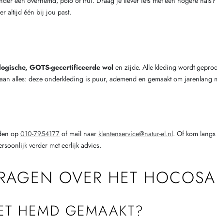
 onder een overhemd, polo of trui. Draag je liever iets met een hogere hals
 altijd één bij jou past.
logische, GOTS-gecertificeerde wol
en zijde. Alle kleding wordt gepr
 aan alles: deze onderkleding is puur, ademend en gemaakt om jarenlang 
jden op
010-7954177
of mail naar
klantenservice@natur-el.nl
. Of kom langs
rsoonlijk verder met eerlijk advies.
VRAGEN OVER HET HOCOSA
HET HEMD GEMAAKT?