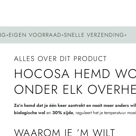
IGEN VOORRAAD
◦
SNELLE VERZENDING
◦
ALLES OVER DIT PRODUCT
HOCOSA HEMD WOL-
ONDER ELK OVERH
Zo’n hemd dat je één keer aantrekt en nooit meer anders wil
biologische wol
en
30% zijde
, reguleert het je temperatuur mo
WAAROM JE ’M WILT