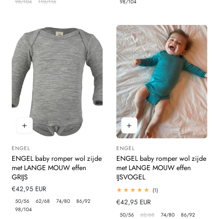
98/104
110/116
98/104
ENGEL
ENGEL
Leverancier:
Leverancier:
ENGEL baby romper wol zijde
ENGEL baby romper wol zijde
met LANGE MOUW effen
met LANGE MOUW effen
GRIJS
IJSVOGEL
Normale
€42,95 EUR
1
(1)
totaal
prijs
50/56
62/68
74/80
86/92
Normale
€42,95 EUR
beoordelingen
98/104
prijs
50/56
62/68
74/80
86/92