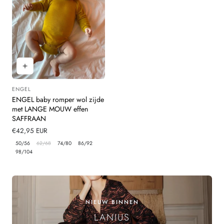
ENGEL
Leverancier:
ENGEL baby romper wol zijde
met LANGE MOUW effen
SAFFRAAN
Normale
€42,95 EUR
prijs
50/56
62/68
74/80
86/92
98/104
NIEUW BINNEN
LANIUS