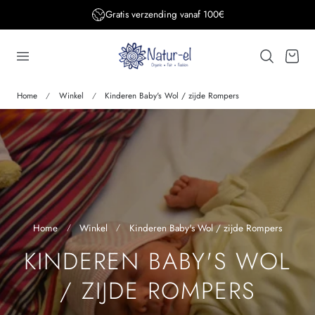
Gratis verzending BE&DE vanaf 150€
aar de inhoud
Winkelwage
Home
Winkel
Kinderen Baby's Wol / zijde Rompers
Home
Winkel
Kinderen Baby's Wol / zijde Rompers
V
KINDEREN BABY'S WOL
E
/ ZIJDE ROMPERS