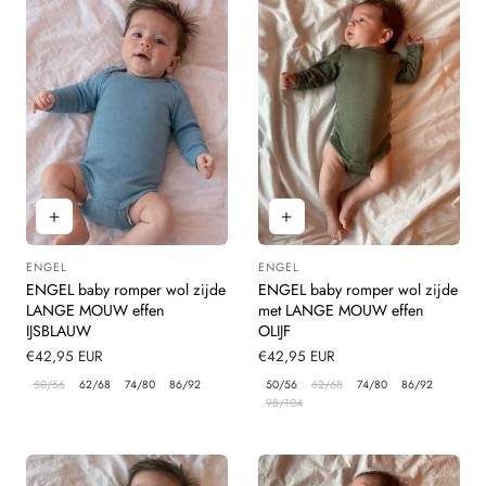
ENGEL
ENGEL
Leverancier:
Leverancier:
ENGEL baby romper wol zijde
ENGEL baby romper wol zijde
LANGE MOUW effen
met LANGE MOUW effen
IJSBLAUW
OLIJF
Normale
€42,95 EUR
Normale
€42,95 EUR
prijs
prijs
50/56
62/68
74/80
86/92
50/56
62/68
74/80
86/92
98/104