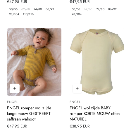
Normale
€47,95 EUR
Normale
€47,95 EUR
prijs
prijs
50/56
62/68
74/80
86/92
50/56
62/68
74/80
86/92
98/104
110/116
98/104
ENGEL
ENGEL
Leverancier:
Leverancier:
ENGEL romper wol zijde
ENGEL wol zijde BABY
lange mouw GESTREEPT
romper KORTE MOUW effen
saffraan walnoot
NATUREL
Normale
€47,95 EUR
Normale
€38,95 EUR