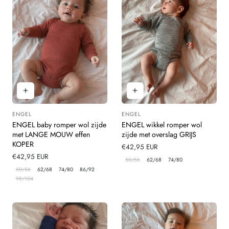
ENGEL
ENGEL
Leverancier:
Leverancier:
ENGEL baby romper wol zijde
ENGEL wikkel romper wol
met LANGE MOUW effen
zijde met overslag GRIJS
KOPER
Normale
€42,95 EUR
Normale
€42,95 EUR
prijs
50/56
62/68
74/80
prijs
50/56
62/68
74/80
86/92
98/104