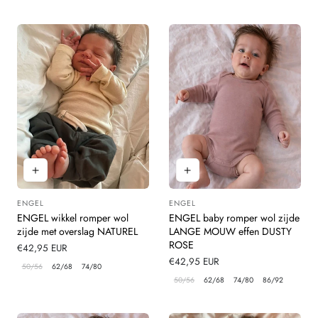
ENGEL
ENGEL
Leverancier:
Leverancier:
ENGEL wikkel romper wol
ENGEL baby romper wol zijde
zijde met overslag NATUREL
LANGE MOUW effen DUSTY
ROSE
Normale
€42,95 EUR
prijs
Normale
€42,95 EUR
50/56
62/68
74/80
prijs
50/56
62/68
74/80
86/92