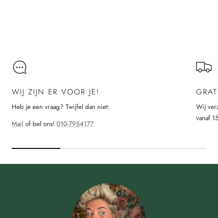
Laad meer
WIJ ZIJN ER VOOR JE!
GRAT
Heb je een vraag? Twijfel dan niet:
Wij ver
vanaf 1
Mail
of bel ons!
010-7954177