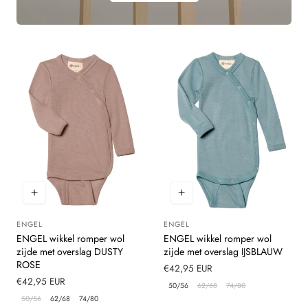
ENGEL
ENGEL
Leverancier:
Leverancier:
ENGEL wikkel romper wol
ENGEL wikkel romper wol
zijde met overslag DUSTY
zijde met overslag IJSBLAUW
ROSE
Normale
€42,95 EUR
Normale
€42,95 EUR
prijs
50/56
62/68
74/80
prijs
50/56
62/68
74/80