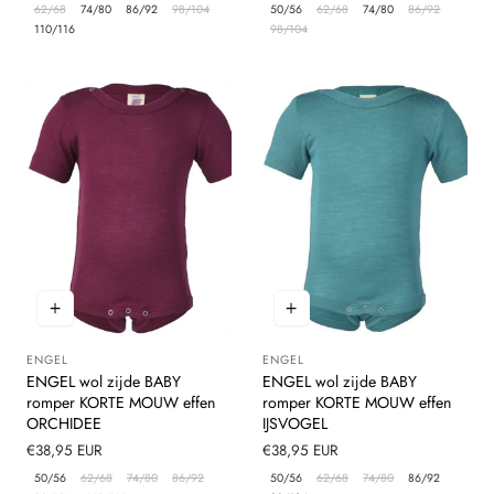
prijs
prijs
62/68
74/80
86/92
98/104
50/56
62/68
74/80
86/92
110/116
98/104
ENGEL
ENGEL
Leverancier:
Leverancier:
ENGEL wol zijde BABY
ENGEL wol zijde BABY
romper KORTE MOUW effen
romper KORTE MOUW effen
ORCHIDEE
IJSVOGEL
Normale
€38,95 EUR
Normale
€38,95 EUR
prijs
prijs
50/56
62/68
74/80
86/92
50/56
62/68
74/80
86/92