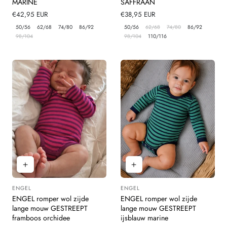
MARINE
SAFFRAAN
Normale
€42,95 EUR
Normale
€38,95 EUR
prijs
prijs
50/56
62/68
74/80
86/92
50/56
62/68
74/80
86/92
98/104
98/104
110/116
ENGEL
ENGEL
Leverancier:
Leverancier:
ENGEL romper wol zijde
ENGEL romper wol zijde
lange mouw GESTREEPT
lange mouw GESTREEPT
framboos orchidee
ijsblauw marine