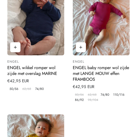
ENGEL
ENGEL
Leverancier:
Leverancier:
ENGEL wikkel romper wol
ENGEL baby romper wol zijde
zijde met overslag MARINE
met LANGE MOUW effen
FRAMBOOS
Normale
€42,95 EUR
prijs
Normale
€42,95 EUR
50/56
62/68
74/80
prijs
50/56
62/68
74/80
110/116
86/92
98/104