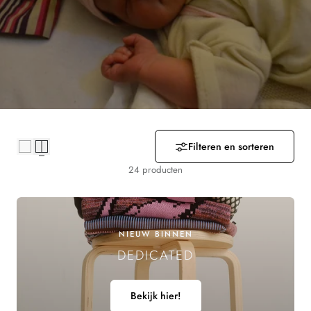
R
Z
A
M
E
L
Filteren en sorteren
I
24 producten
N
G
NIEUW BINNEN
DEDICATED
:
Bekijk hier!