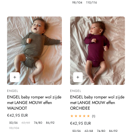
98/104
110/116
ENGEL
ENGEL
Leverancier:
Leverancier:
ENGEL baby romper wol zijde
ENGEL baby romper wol zijde
met LANGE MOUW effen
met LANGE MOUW effen
WALNOOT
ORCHIDEE
Normale
€42,95 EUR
1
(1)
totaal
prijs
50/56
62/68
74/80
86/92
Normale
€42,95 EUR
beoordelingen
98/104
prijs
50/56
62/68
74/80
86/92