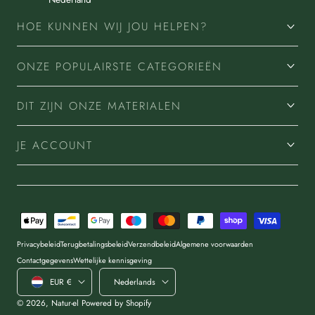
HOE KUNNEN WIJ JOU HELPEN?
ONZE POPULAIRSTE CATEGORIEËN
DIT ZIJN ONZE MATERIALEN
JE ACCOUNT
Betaalmethoden
Privacybeleid
Terugbetalingsbeleid
Verzendbeleid
Algemene voorwaarden
Contactgegevens
Wettelijke kennisgeving
Land/regio
Taal
EUR €
Nederlands
© 2026,
Natur-el
Powered by Shopify