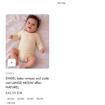
98/104
ENGEL
Leverancier:
ENGEL baby romper wol zijde
met LANGE MOUW effen
NATUREL
Normale
€42,95 EUR
prijs
50/56
62/68
74/80
86/92
98/104