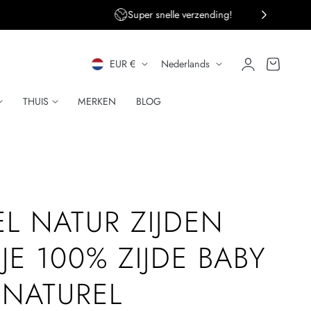
ng!
Persoonlijke klantenservice
L
T
Inloggen
Winkelwagen
EUR €
Nederlands
A
A
THUIS
MERKEN
BLOG
N
A
D
L
/
R
L NATUR ZIJDEN
E
JE 100% ZIJDE BABY
G
E NATUREL
I