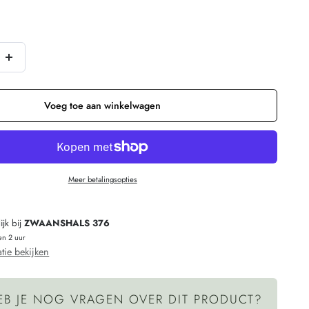
Verhoog
n
de
hoeveelheid
Voeg toe aan winkelwagen
voor
Engel
Natur
Meer betalingsopties
zijden
mutsje
jk bij
ZWAANSHALS 376
100%
en 2 uur
zijde
tie bekijken
baby
pixie
EB JE NOG VRAGEN OVER DIT PRODUCT?
NATUREL