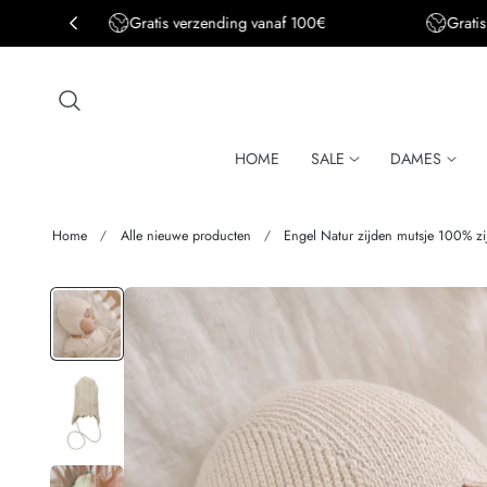
Gratis verzending BE&DE vanaf 150€
aar de inhoud
HOME
SALE
DAMES
Home
Alle nieuwe producten
Engel Natur zijden mutsje 100% z