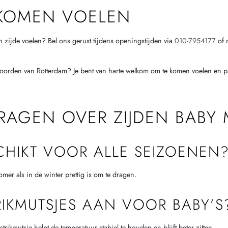
 KOMEN VOELEN
 en zijde voelen? Bel ons gerust tijdens openingstijden via
010-7954177
of 
Noorden van Rotterdam? Je bent van harte welkom om te komen voelen en 
RAGEN OVER ZIJDEN BABY 
SCHIKT VOOR ALLE SEIZOENEN
mer als in de winter prettig is om te dragen.
RIKMUTSJES AAN VOOR BABY’S
rikmutsje helpt de temperatuur stabiel te houden en blijft beter zitten.