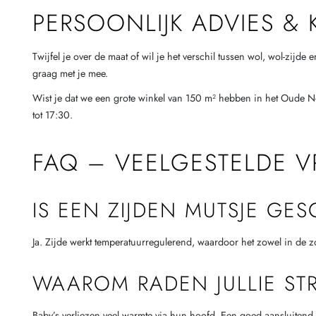
PERSOONLIJK ADVIES &
Twijfel je over de maat of wil je het verschil tussen wol, wol-zijde
graag met je mee.
Wist je dat we een grote winkel van 150 m² hebben in het Oude 
tot 17:30.
FAQ – VEELGESTELDE V
IS EEN ZIJDEN MUTSJE GE
Ja. Zijde werkt temperatuurregulerend, waardoor het zowel in de zo
WAAROM RADEN JULLIE ST
Baby’s verliezen veel warmte via hun hoofd. Een goed aansluitend st