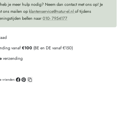
 heb je meer hulp nodig? Neem dan contact met ons op! Je
nt ons mailen op
klantenservice@natur-el.nl
of tijdens
eningstijden bellen naar
010- 7954177
raad
ending vanaf
€100
(BE en DE vanaf €150)
e
verzending
je vrienden:
Deel
Pin
Kopieer
op
op
link
Facebook
Pinterest