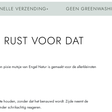
E VERZENDING
◦
GEEN GREENWASHING
◦
E RUST VOOR DAT
den pixie mutsje van Engel Natur is gemaakt voor de allerkleinsten
st te houden, zonder dat het benauwd wordt. Zijde neemt de
inder schrikachtig reageren.