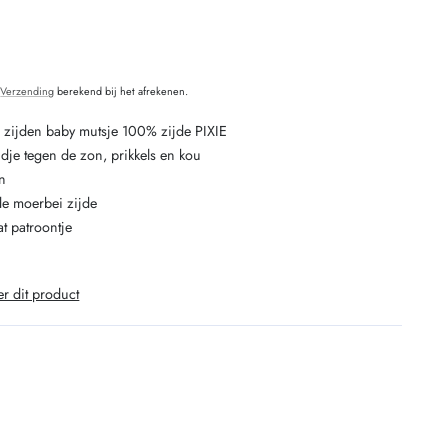
O
aal
oordelingen
.
Verzending
berekend bij het afrekenen.
 zijden baby mutsje 100% zijde PIXIE
ndje tegen de zon, prikkels en kou
an
e moerbei zijde
at patroontje
er dit product