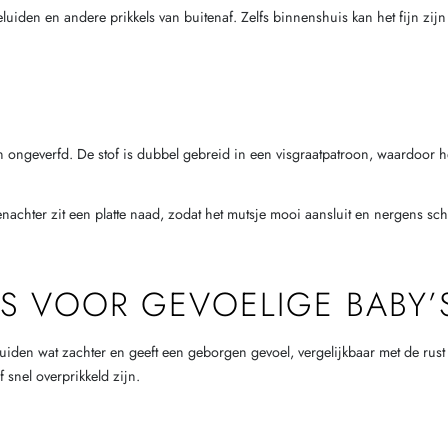
luiden en andere prikkels van buitenaf. Zelfs binnenshuis kan het fijn zijn
 ongeverfd. De stof is dubbel gebreid in een visgraatpatroon, waardoor het
achter zit een platte naad, zodat het mutsje mooi aansluit en nergens schu
IS VOOR GEVOELIGE BABY’
eluiden wat zachter en geeft een geborgen gevoel, vergelijkbaar met de rus
 snel overprikkeld zijn.