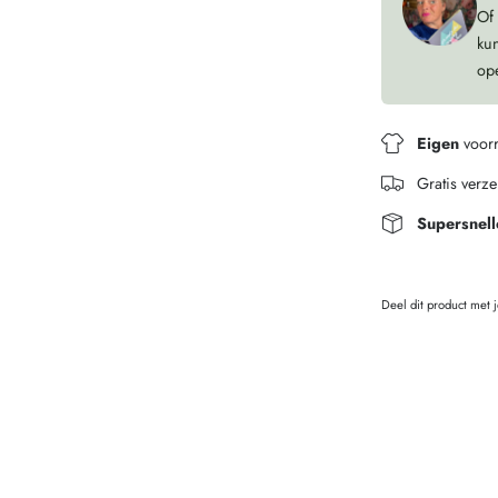
Of
ku
op
Eigen
voor
Gratis verz
Supersnell
Deel dit product met 