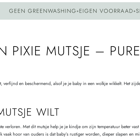
EEN GREENWASHING
◦
EIGEN VOORRAAD
◦
SNELL
N PIXIE MUTSJE – PUR
t, verfijnd en beschermend, alsof je je baby in een wolkje wikkelt. Het zij
MUTSJE WILT
te verloren. Met dit mutsje help je je kindje om zijn temperatuur beter va
ik vaak hoor van ouders is dat baby’s rustiger worden, dieper slapen en m