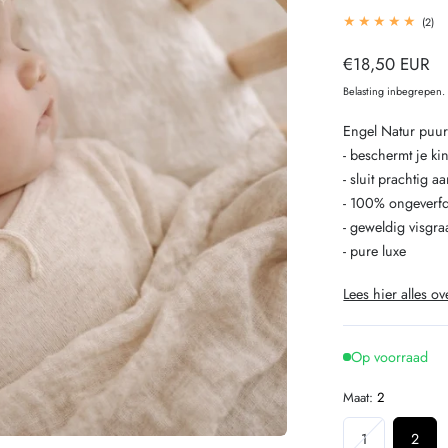
2
(2)
tot
be
Normale
€18,50 EUR
prijs
Belasting inbegrepen
Engel Natur puur
- beschermt je ki
- sluit prachtig a
- 100% ongeverfd
- geweldig visgra
- pure luxe
Lees hier alles ov
Op voorraad
Maat:
2
Variant
1
2