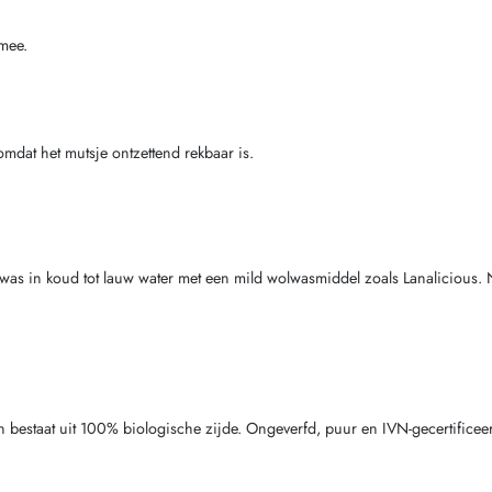
 mee.
mdat het mutsje ontzettend rekbaar is.
andwas in koud tot lauw water met een mild wolwasmiddel zoals Lanalicious.
en bestaat uit 100% biologische zijde. Ongeverfd, puur en IVN-gecertifice