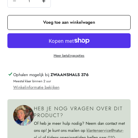
beschikbaar
Aantal
Verhoog
verminderen
de
voor
hoeveelheid
Voeg toe aan winkelwagen
Engel
voor
Natur
Engel
zijden
Natur
Meer betalingsopties
mutsje
zijden
100%
mutsje
Ophalen mogelijk bij
ZWAANSHALS 376
zijde
100%
Meestal klaar binnen 2 uur
baby
zijde
Winkelinformatie bekijken
pixie
baby
NATUREL
pixie
HEB JE NOG VRAGEN OVER DIT
NATUREL
PRODUCT?
Of heb je meer hulp nodig? Neem dan contact met
ons op! Je kunt ons mailen op
klantenservice@natur-
el.nl
of tijdens openingstijden bellen naar
010-