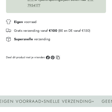
7954177
Eigen
voorraad
Gratis verzending vanaf
€100
(BE en DE vanaf €150)
Supersnelle
verzending
Deel dit product met je vrienden:
Deel
Pin
Kopieer
op
op
link
Facebook
Pinterest
EN VOORRAAD
◦
SNELLE VERZENDING
◦
GEEN G