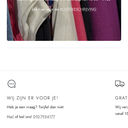
klik hier voor de
ROUTEBESCHRIJVING
WIJ ZIJN ER VOOR JE!
GRAT
Heb je een vraag? Twijfel dan niet:
Wij ver
vanaf 1
Mail
of bel ons!
010-7954177