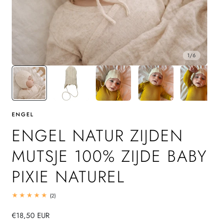
1
/
6
ENGEL
ENGEL NATUR ZIJDEN
MUTSJE 100% ZIJDE BABY
PIXIE NATUREL
2
(2)
totaal
beoordelingen
Normale
€18,50 EUR