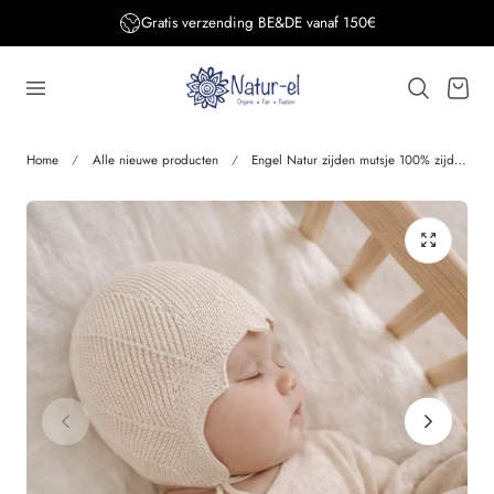
Gratis verzending BE&DE vanaf 150€
aar de inhoud
Winkelwage
Home
Alle nieuwe producten
Engel Natur zijden mutsje 100% zijde baby pixie NATUREL