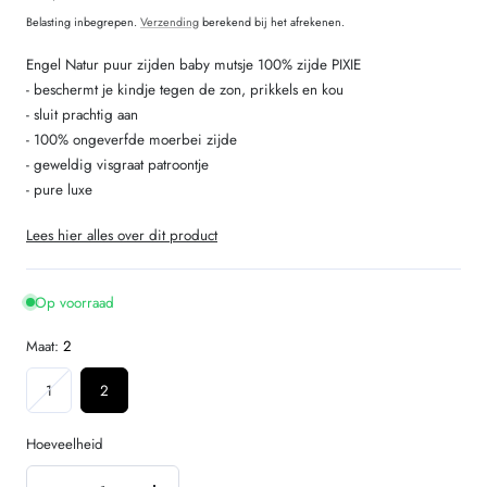
prijs
Belasting inbegrepen.
Verzending
berekend bij het afrekenen.
Engel Natur puur zijden baby mutsje 100% zijde PIXIE
- beschermt je kindje tegen de zon, prikkels en kou
- sluit prachtig aan
- 100% ongeverfde moerbei zijde
- geweldig visgraat patroontje
- pure luxe
Lees hier alles over dit product
Op voorraad
Maat:
2
Variant
1
2
uitverkocht
of
Hoeveelheid
niet
Hoeveelheid