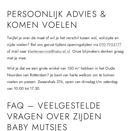
PERSOONLIJK ADVIES &
KOMEN VOELEN
Twijfel je over de maat of wil je het verschil tussen wol, wol-zijde en
zijde voelen? Bel ons gerust tijdens openingstijden via
010-7954177
of mail naar
klantenservice@natur-el.nl
. Onze blijmakers denken graag
met je mee.
Wist je dat we een grote winkel van 150 m² hebben in het Oude
Noorden van Rotterdam? Je bent van harte welkom om te komen
voelen en passen. Zwaanshals 376, open van dinsdag t/m zaterdag
van 10:00 tot 17:30.
FAQ – VEELGESTELDE
VRAGEN OVER ZIJDEN
BABY MUTSJES