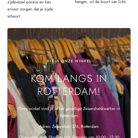
hanger, uit de buurt van licht.
zijdevezel poreus en kan
ervoor zorgen dat je zijde
scheurt.
DIT IS ONZE WINKEL
KOM LANGS IN
ROTTERDAM!
Onze winkel vind je in het gezellige Zwaanshalskwartier in
Rotterdam
Adres: Zwaanshals 376, Rotterdam
Openingstijden: Dinsdag t/m Zaterdag van 10:00 - 17:30