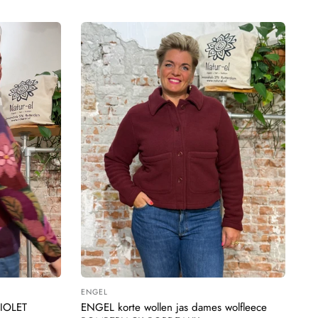
ENGEL
Leverancier:
VIOLET
ENGEL korte wollen jas dames wolfleece