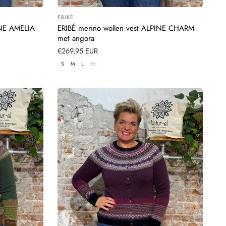
ERIBÉ
Leverancier:
INE AMELIA
ERIBÉ merino wollen vest ALPINE CHARM
met angora
Normale
€269,95 EUR
prijs
S
M
L
XL