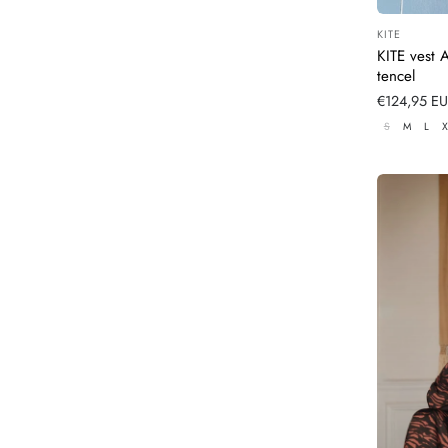
KITE
Leverancier
KITE vest 
tencel
Normale
€124,95 E
prijs
S
M
L
X