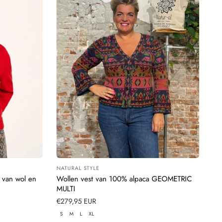
NATURAL STYLE
Leverancier:
van wol en
Wollen vest van 100% alpaca GEOMETRIC
MULTI
Normale
€279,95 EUR
prijs
S
M
L
XL