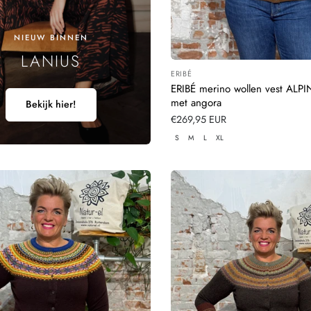
NIEUW BINNEN
LANIUS
ERIBÉ
Leverancier:
ERIBÉ merino wollen vest ALPI
met angora
Bekijk hier!
Normale
€269,95 EUR
prijs
S
M
L
XL