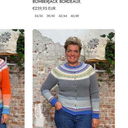
BOMBERJACK BORDEAUX
Normale
€239,95 EUR
prijs
34/36
38/40
42/44
46/48