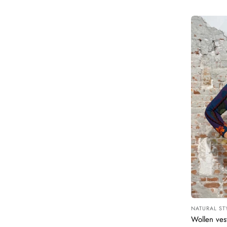
NATURAL ST
Leverancier
Wollen ve