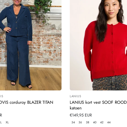
IS
LANIUS
:
Leverancier:
VIS corduroy BLAZER TITAN
LANIUS kort vest SOOF ROOD 
katoen
UR
Normale
€149,95 EUR
prijs
L
XL
34
36
38
40
42
44