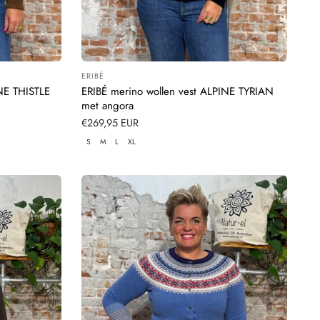
ERIBÉ
Leverancier:
NE THISTLE
ERIBÉ merino wollen vest ALPINE TYRIAN
met angora
Normale
€269,95 EUR
prijs
S
M
L
XL