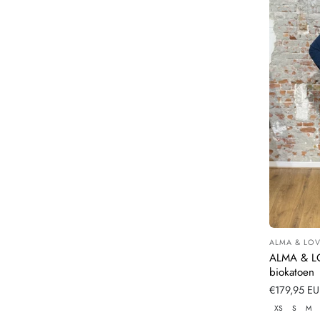
ALMA & LOV
Leverancier
ALMA & LO
biokatoen
Normale
€179,95 E
prijs
XS
S
M