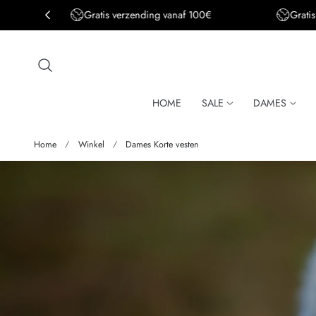
Gratis verzending BE&DE vanaf 150€
aar de inhoud
HOME
SALE
DAMES
Home
Winkel
Dames Korte vesten