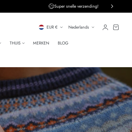
ng!
Persoonlijke klantenservice
L
T
Inloggen
Winkelwagen
EUR €
Nederlands
A
A
THUIS
MERKEN
BLOG
N
A
D
L
/
R
E
G
I