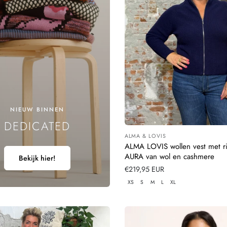
N
G
:
NIEUW BINNEN
DEDICATED
ALMA & LOVIS
Leverancier:
ALMA LOVIS wollen vest met r
AURA van wol en cashmere
Bekijk hier!
Normale
€219,95 EUR
prijs
XS
S
M
L
XL