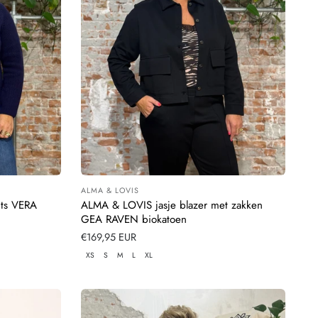
ALMA & LOVIS
Leverancier:
its VERA
ALMA & LOVIS jasje blazer met zakken
GEA RAVEN biokatoen
Normale
€169,95 EUR
prijs
XS
S
M
L
XL