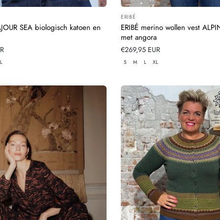
ERIBÉ
:
Leverancier:
AJOUR SEA biologisch katoen en
ERIBÉ merino wollen vest ALP
met angora
UR
Normale
€269,95 EUR
prijs
L
S
M
L
XL