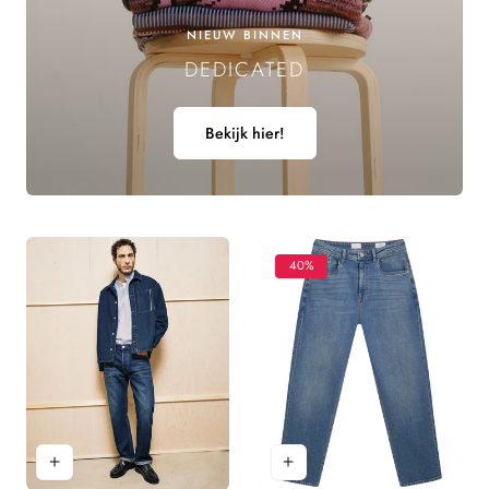
E
NIEUW BINNEN
DEDICATED
L
I
Bekijk hier!
N
G
:
40%