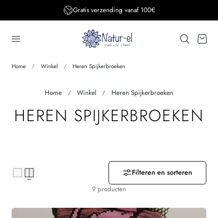
Gratis verzending vanaf 100€
aar de inhoud
Winkelwage
Home
Winkel
Heren Spijkerbroeken
Home
Winkel
Heren Spijkerbroeken
V
HEREN SPIJKERBROEKEN
E
R
Z
Filteren en sorteren
9 producten
A
M