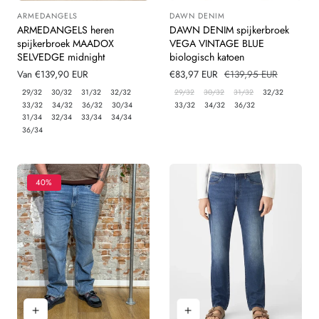
ARMEDANGELS
DAWN DENIM
Leverancier:
Leverancier:
ARMEDANGELS heren
DAWN DENIM spijkerbroek
spijkerbroek MAADOX
VEGA VINTAGE BLUE
SELVEDGE midnight
biologisch katoen
Normale
Van €139,90 EUR
Verkoopprijs
€83,97 EUR
Normale
€139,95 EUR
prijs
prijs
29/32
30/32
31/32
32/32
29/32
30/32
31/32
32/32
33/32
34/32
36/32
30/34
33/32
34/32
36/32
31/34
32/34
33/34
34/34
36/34
40%