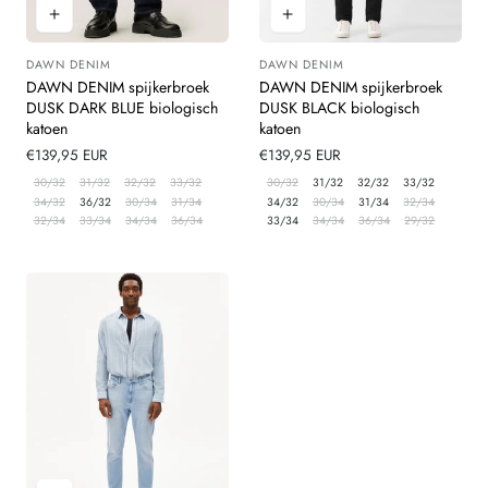
DAWN DENIM
DAWN DENIM
Leverancier:
Leverancier:
DAWN DENIM spijkerbroek
DAWN DENIM spijkerbroek
DUSK DARK BLUE biologisch
DUSK BLACK biologisch
katoen
katoen
Normale
€139,95 EUR
Normale
€139,95 EUR
prijs
prijs
30/32
31/32
32/32
33/32
30/32
31/32
32/32
33/32
34/32
36/32
30/34
31/34
34/32
30/34
31/34
32/34
32/34
33/34
34/34
36/34
33/34
34/34
36/34
29/32