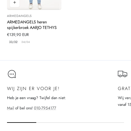
ARMEDANGELS
Leverancier:
ARMEDANGELS heren
spijkerbroek AARJO TETHYS
Normale
€139,90 EUR
prijs
33/32
34/34
WIJ ZIJN ER VOOR JE!
GRAT
Heb je een vraag? Twijfel dan niet:
Wij ver
vanaf 1
Mail
of bel ons!
010-7954177