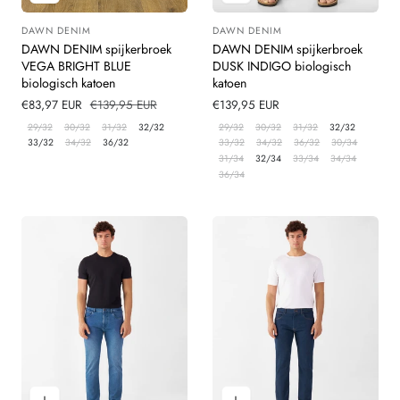
DAWN DENIM
DAWN DENIM
Leverancier:
Leverancier:
DAWN DENIM spijkerbroek
DAWN DENIM spijkerbroek
VEGA BRIGHT BLUE
DUSK INDIGO biologisch
biologisch katoen
katoen
Verkoopprijs
€83,97 EUR
Normale
€139,95 EUR
Normale
€139,95 EUR
prijs
prijs
29/32
30/32
31/32
32/32
29/32
30/32
31/32
32/32
33/32
34/32
36/32
33/32
34/32
36/32
30/34
31/34
32/34
33/34
34/34
36/34