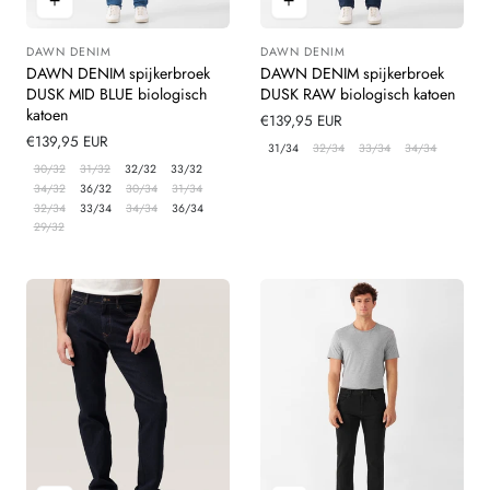
DAWN DENIM
DAWN DENIM
Leverancier:
Leverancier:
DAWN DENIM spijkerbroek
DAWN DENIM spijkerbroek
DUSK MID BLUE biologisch
DUSK RAW biologisch katoen
katoen
Normale
€139,95 EUR
Normale
€139,95 EUR
prijs
31/34
32/34
33/34
34/34
prijs
30/32
31/32
32/32
33/32
34/32
36/32
30/34
31/34
32/34
33/34
34/34
36/34
29/32