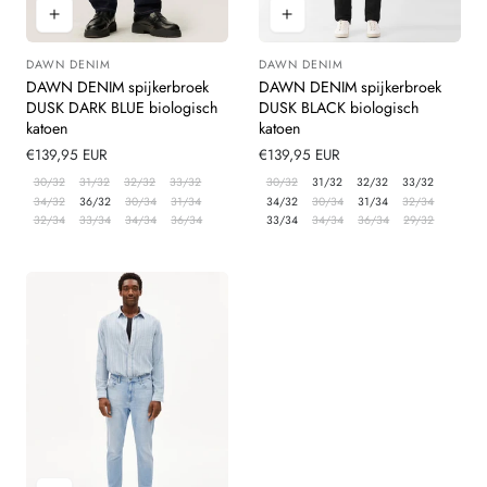
DAWN DENIM
DAWN DENIM
Leverancier:
Leverancier:
DAWN DENIM spijkerbroek
DAWN DENIM spijkerbroek
DUSK DARK BLUE biologisch
DUSK BLACK biologisch
katoen
katoen
Normale
€139,95 EUR
Normale
€139,95 EUR
prijs
prijs
30/32
31/32
32/32
33/32
30/32
31/32
32/32
33/32
34/32
36/32
30/34
31/34
34/32
30/34
31/34
32/34
32/34
33/34
34/34
36/34
33/34
34/34
36/34
29/32