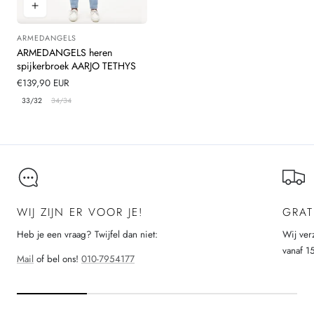
ARMEDANGELS
Leverancier:
ARMEDANGELS heren
spijkerbroek AARJO TETHYS
Normale
€139,90 EUR
prijs
33/32
34/34
WIJ ZIJN ER VOOR JE!
GRAT
Heb je een vraag? Twijfel dan niet:
Wij ver
vanaf 1
Mail
of bel ons!
010-7954177