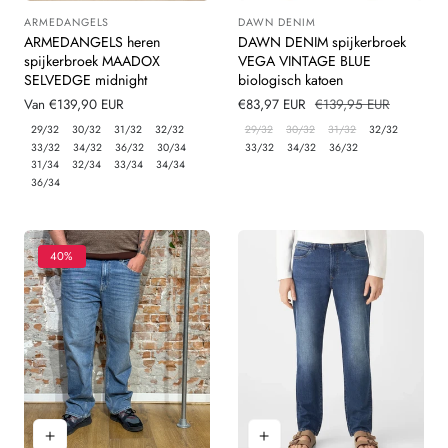
ARMEDANGELS
DAWN DENIM
Leverancier:
Leverancier:
ARMEDANGELS heren
DAWN DENIM spijkerbroek
spijkerbroek MAADOX
VEGA VINTAGE BLUE
SELVEDGE midnight
biologisch katoen
Normale
Van €139,90 EUR
Verkoopprijs
€83,97 EUR
Normale
€139,95 EUR
prijs
prijs
29/32
30/32
31/32
32/32
29/32
30/32
31/32
32/32
33/32
34/32
36/32
30/34
33/32
34/32
36/32
31/34
32/34
33/34
34/34
36/34
40%