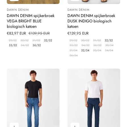
DAWN DENIM
DAWN DENIM
Leverancier:
Leverancier:
DAWN DENIM spijkerbroek
DAWN DENIM spijkerbroek
VEGA BRIGHT BLUE
DUSK INDIGO biologisch
biologisch katoen
katoen
Verkoopprijs
€83,97 EUR
Normale
€139,95 EUR
Normale
€139,95 EUR
prijs
prijs
29/32
30/32
31/32
32/32
29/32
30/32
31/32
32/32
33/32
34/32
36/32
33/32
34/32
36/32
30/34
31/34
32/34
33/34
34/34
36/34