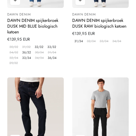
DAWN DENIM
DAWN DENIM
Leverancier:
Leverancier:
DAWN DENIM spijkerbroek
DAWN DENIM spijkerbroek
DUSK MID BLUE biologisch
DUSK RAW biologisch katoen
katoen
Normale
€139,95 EUR
Normale
€139,95 EUR
prijs
31/34
32/34
33/34
34/34
prijs
30/32
31/32
32/32
33/32
34/32
36/32
30/34
31/34
32/34
33/34
34/34
36/34
29/32