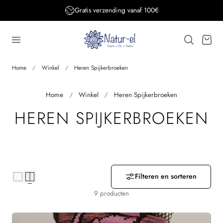
Gratis verzending vanaf 100€
aar de inhoud
Winkelwage
Home
Winkel
Heren Spijkerbroeken
Home
Winkel
Heren Spijkerbroeken
V
HEREN SPIJKERBROEKEN
E
R
Z
Filteren en sorteren
9 producten
A
M