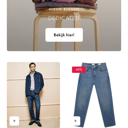
E
NIEUW BINNEN
DEDICATED
L
I
Bekijk hier!
N
G
:
40%