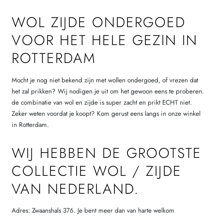
WOL ZIJDE ONDERGOED
VOOR HET HELE GEZIN IN
ROTTERDAM
Mocht je nog niet bekend zijn met wollen ondergoed, of vrezen dat
het zal prikken? Wij nodigen je uit om het gewoon eens te proberen.
de combinatie van wol en zijde is super zacht en prikt ECHT niet.
Zeker weten voordat je koopt? Kom gerust eens langs in onze winkel
in Rotterdam.
WIJ HEBBEN DE GROOTSTE
COLLECTIE WOL / ZIJDE
VAN NEDERLAND.
Adres: Zwaanshals 376. Je bent meer dan van harte welkom