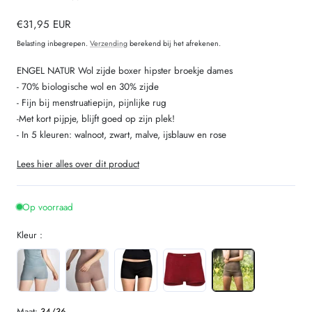
totaal
beoordelingen
Normale
€31,95 EUR
prijs
Belasting inbegrepen.
Verzending
berekend bij het afrekenen.
ENGEL NATUR Wol zijde boxer hipster broekje dames
- 70% biologische wol en 30% zijde
- Fijn bij menstruatiepijn, pijnlijke rug
-Met kort pijpje, blijft goed op zijn plek!
- In 5 kleuren: walnoot, zwart, malve, ijsblauw en rose
Lees hier alles over dit product
Op voorraad
Kleur :
Maat:
34/36