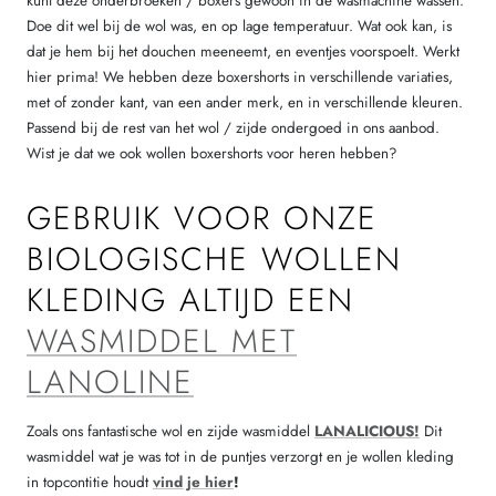
kunt deze onderbroeken / boxers gewoon in de wasmachine wassen.
Doe dit wel bij de wol was, en op lage temperatuur. Wat ook kan, is
dat je hem bij het douchen meeneemt, en eventjes voorspoelt. Werkt
hier prima! We hebben deze boxershorts in verschillende variaties,
met of zonder kant, van een ander merk, en in verschillende kleuren.
Passend bij de rest van het wol / zijde ondergoed in ons aanbod.
Wist je dat we ook wollen boxershorts voor heren hebben?
GEBRUIK VOOR ONZE
BIOLOGISCHE WOLLEN
KLEDING ALTIJD EEN
WASMIDDEL MET
LANOLINE
Zoals ons fantastische wol en zijde wasmiddel
LANALICIOUS!
Dit
wasmiddel wat je was tot in de puntjes verzorgt en je wollen kleding
in topcontitie houdt
vind je hier
!