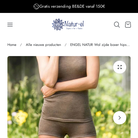
Gratis verzending BE&DE vanaf 150€
aar de inhoud
Winkelwage
Home
Alle nieuwe producten
ENGEL NATUR Wol zijde boxer hipster broekje dames WALNOOT