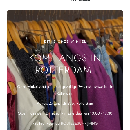
DIT IS ONZE WINKEL
KOM LANGS IN
ROTTERDAM!
Onze winkel vind je in het gezellige Zwaanshalskwartier in
Rotterdam
Adres: Zwaanshals 376, Rotterdam
Openingstijden: Dinsdag t/m Zaterdag van 10:00 - 17:30
klik hier voor de
ROUTEBESCHRIJVING