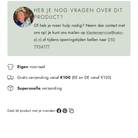
WALNOOT
dames
HEB JE NOG VRAGEN OVER DIT
WALNOOT
PRODUCT?
Of heb je meer hulp nodig? Neem dan contact met
ons op! Je kunt ons mailen op
klantenservice@natur-
el.nl
of tijdens openingstijden bellen naar
010-
7954177
Eigen
voorraad
Gratis verzending vanaf
€100
(BE en DE vanaf €150)
Supersnelle
verzending
Deel dit product met je vrienden:
Deel
Pin
Kopieer
op
op
link
Facebook
Pinterest