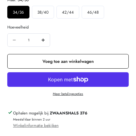
34/36
38/40
42/44
46/48
Hoeveelheid
Hoeveelheid
Aantal
Verhoog
verminderen
de
voor
hoeveelheid
Voeg toe aan winkelwagen
ENGEL
voor
NATUR
ENGEL
Wol
NATUR
Meer betalingsopties
zijde
Wol
boxer
zijde
Ophalen mogelijk bij
ZWAANSHALS 376
hipster
boxer
Meestal klaar binnen 2 uur
broekje
hipster
Winkelinformatie bekijken
dames
broekje