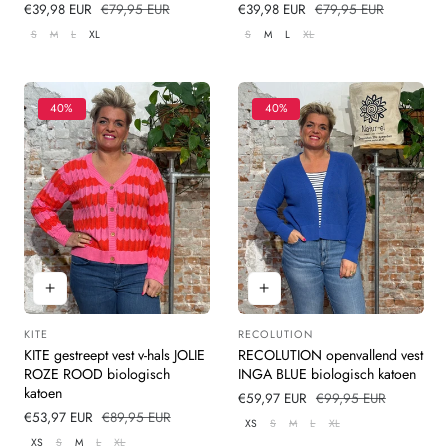
Verkoopprijs
€39,98 EUR
Normale
€79,95 EUR
Verkoopprijs
€39,98 EUR
Normale
€79,95 EUR
prijs
prijs
S
M
L
XL
S
M
L
XL
40%
40%
KITE
RECOLUTION
Leverancier:
Leverancier:
KITE gestreept vest v-hals JOLIE
RECOLUTION openvallend vest
ROZE ROOD biologisch
INGA BLUE biologisch katoen
katoen
Verkoopprijs
€59,97 EUR
Normale
€99,95 EUR
Verkoopprijs
€53,97 EUR
Normale
€89,95 EUR
prijs
XS
S
M
L
XL
prijs
XS
S
M
L
XL