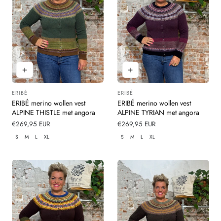
ERIBÉ
ERIBÉ
Leverancier:
Leverancier:
ERIBÉ merino wollen vest
ERIBÉ merino wollen vest
ALPINE THISTLE met angora
ALPINE TYRIAN met angora
Normale
€269,95 EUR
Normale
€269,95 EUR
prijs
prijs
S
M
L
XL
S
M
L
XL