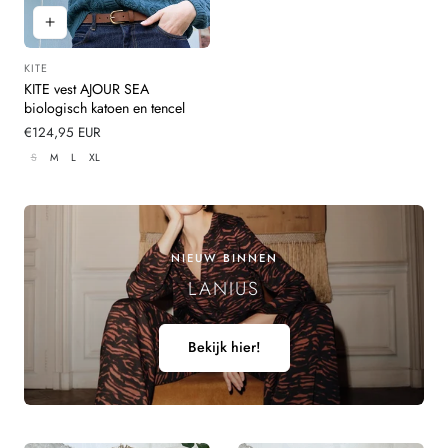
KITE
Leverancier:
KITE vest AJOUR SEA
biologisch katoen en tencel
Normale
€124,95 EUR
prijs
S
M
L
XL
NIEUW BINNEN
LANIUS
Bekijk hier!