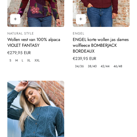
NATURAL STYLE
ENGEL
Leverancier:
Leverancier:
Wollen vest van 100% alpaca
ENGEL korte wollen jas dames
VIOLET FANTASY
wolfleece BOMBERJACK
BORDEAUX
Normale
€279,95 EUR
prijs
Normale
€239,95 EUR
S
M
L
XL
XXL
prijs
34/36
38/40
42/44
46/48