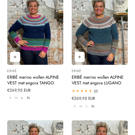
ERIBÉ
ERIBÉ
Leverancier:
Leverancier:
ERIBÉ merino wollen ALPINE
ERIBÉ merino wollen ALPINE
VEST met angora TANGO
VEST met angora LUGANO
Normale
€269,95 EUR
2
(2)
totaal
prijs
S
M
L
XL
Normale
€269,95 EUR
beoordelingen
prijs
S
M
L
XL