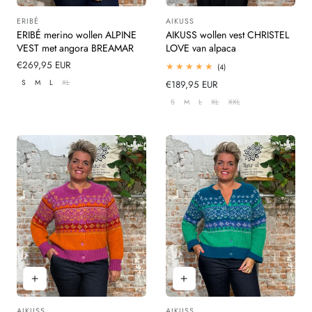
ERIBÉ
AIKUSS
Leverancier:
Leverancier:
ERIBÉ merino wollen ALPINE
AIKUSS wollen vest CHRISTEL
VEST met angora BREAMAR
LOVE van alpaca
Normale
€269,95 EUR
4
(4)
totaal
prijs
S
M
L
XL
Normale
€189,95 EUR
beoordelingen
prijs
S
M
L
XL
XXL
AIKUSS
AIKUSS