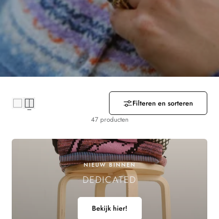
R
Z
A
M
E
Filteren en sorteren
L
47 producten
I
N
NIEUW BINNEN
G
DEDICATED
:
Bekijk hier!