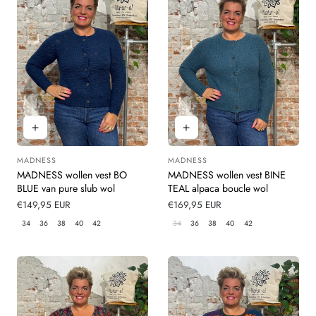
MADNESS
MADNESS
Leverancier:
Leverancier:
MADNESS wollen vest BO
MADNESS wollen vest BINE
BLUE van pure slub wol
TEAL alpaca boucle wol
Normale
€149,95 EUR
Normale
€169,95 EUR
prijs
prijs
34
36
38
40
42
34
36
38
40
42