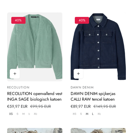
40%
40%
RECOLUTION
DAWN DENIM
Leverancier:
Leverancier:
RECOLUTION openvallend vest
DAWN DENIM spijkerjas
INGA SAGE biologisch katoen
CALLI RAW tencel katoen
Verkoopprijs
€59,97 EUR
Normale
€99,95 EUR
Verkoopprijs
€89,97 EUR
Normale
€149,95 EUR
prijs
prijs
XS
S
M
L
XL
XS
S
M
L
XL