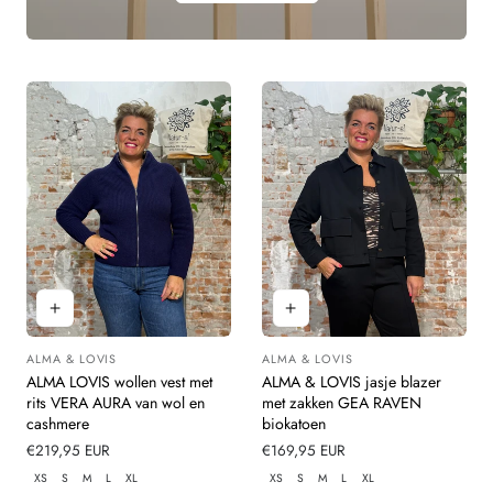
ALMA & LOVIS
ALMA & LOVIS
Leverancier:
Leverancier:
ALMA LOVIS wollen vest met
ALMA & LOVIS jasje blazer
rits VERA AURA van wol en
met zakken GEA RAVEN
cashmere
biokatoen
Normale
€219,95 EUR
Normale
€169,95 EUR
prijs
prijs
XS
S
M
L
XL
XS
S
M
L
XL