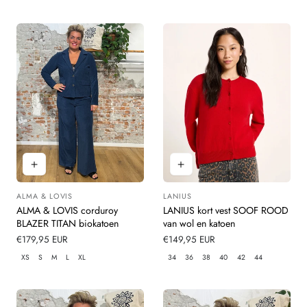
ALMA & LOVIS
LANIUS
Leverancier:
Leverancier:
ALMA & LOVIS corduroy
LANIUS kort vest SOOF ROOD
BLAZER TITAN biokatoen
van wol en katoen
Normale
€179,95 EUR
Normale
€149,95 EUR
prijs
prijs
XS
S
M
L
XL
34
36
38
40
42
44