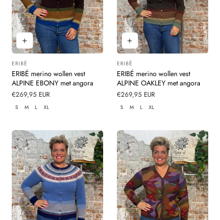
ERIBÉ
ERIBÉ
Leverancier:
Leverancier:
ERIBÉ merino wollen vest
ERIBÉ merino wollen vest
ALPINE EBONY met angora
ALPINE OAKLEY met angora
Normale
€269,95 EUR
Normale
€269,95 EUR
prijs
prijs
S
M
L
XL
S
M
L
XL