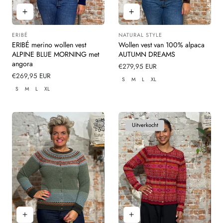
ERIBÉ
NATURAL STYLE
Leverancier:
Leverancier:
ERIBÉ merino wollen vest
Wollen vest van 100% alpaca
ALPINE BLUE MORNING met
AUTUMN DREAMS
angora
Normale
€279,95 EUR
Normale
€269,95 EUR
prijs
S
M
L
XL
prijs
S
M
L
XL
Uitverkocht