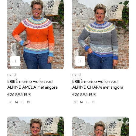
ERIBÉ
ERIBÉ
Leverancier:
Leverancier:
ERIBÉ merino wollen vest
ERIBÉ merino wollen vest
ALPINE AMELIA met angora
ALPINE CHARM met angora
Normale
€269,95 EUR
Normale
€269,95 EUR
prijs
prijs
S
M
L
XL
S
M
L
XL