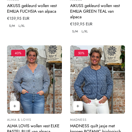
Leverancier:
Leverancier:
AIKUSS gekleurd wollen vest
AIKUSS gekleurd wollen vest
EMILIA FUCHSIA van alpaca
EMILIA GREEN TEAL van
alpaca
Normale
€159,95 EUR
prijs
Normale
€159,95 EUR
S/M
L/XL
prijs
S/M
L/XL
40%
50%
ALMA & LOVIS
MADNESS
Leverancier:
Leverancier:
ALMA LOVIS wollen vest ELKE
MADNESS quilt jasje met
PASTEL BLUE van alpaca
knopen BOTANIC biologisch