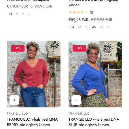
katoen
Verkoopprijs
€119,97 EUR
Normale
€199,95 EUR
prijs
1
(1)
XS
S
M
L
totaal
Verkoopprijs
€59,98 EUR
Normale
€119,95 EUR
beoordelingen
prijs
34
36
38
40
42
44
50%
50%
TRANQUILLO
TRANQUILLO
Leverancier:
Leverancier:
TRANQUILLO v-hals vest LINA
TRANQUILLO v-hals vest LINA
BERRY biologisch katoen
BLUE biologisch katoen