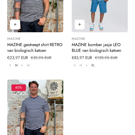
MAZINE
MAZINE
Leverancier:
Leverancier:
MAZINE gestreept shirt RETRO
MAZINE bomber jasje LEO
van biologisch katoen
BLUE van biologisch katoen
Verkoopprijs
€23,97 EUR
Normale
€39,95 EUR
Verkoopprijs
€83,97 EUR
Normale
€139,95 EUR
prijs
prijs
S
M
L
XL
S
M
L
XL
40%