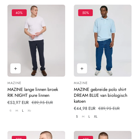
40%
50%
MAZINE
MAZINE
Leverancier:
Leverancier:
MAZINE lange linnen broek
MAZINE gebreide polo shirt
RIK NIGHT pure linnen
DREAM BLUE van biologisch
katoen
Verkoopprijs
€53,97 EUR
Normale
€89,95 EUR
prijs
Verkoopprijs
€44,98 EUR
Normale
€89,95 EUR
S
M
L
XL
prijs
S
M
L
XL