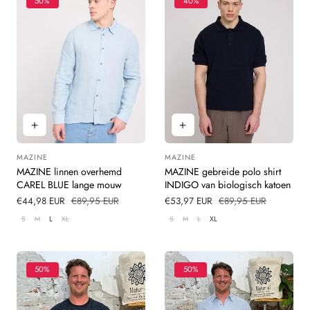
50%
40%
MAZINE
MAZINE
Leverancier:
Leverancier:
MAZINE linnen overhemd
MAZINE gebreide polo shirt
CAREL BLUE lange mouw
INDIGO van biologisch katoen
Verkoopprijs
€44,98 EUR
Normale
€89,95 EUR
Verkoopprijs
€53,97 EUR
Normale
€89,95 EUR
prijs
prijs
S
M
L
XL
S
M
L
XL
50%
50%