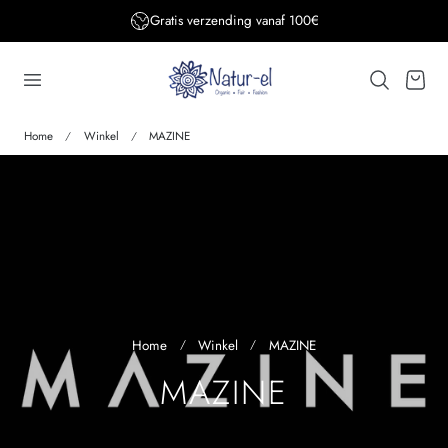
Gratis verzending BE&DE vanaf 150€
aar de inhoud
Winkelwage
Home
Winkel
MAZINE
Home
Winkel
MAZINE
V
MAZINE
E