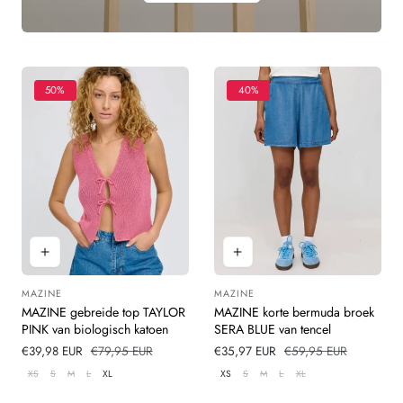
50%
40%
MAZINE
MAZINE
Leverancier:
Leverancier:
MAZINE gebreide top TAYLOR
MAZINE korte bermuda broek
PINK van biologisch katoen
SERA BLUE van tencel
Verkoopprijs
€39,98 EUR
Normale
€79,95 EUR
Verkoopprijs
€35,97 EUR
Normale
€59,95 EUR
prijs
prijs
XS
S
M
L
XL
XS
S
M
L
XL