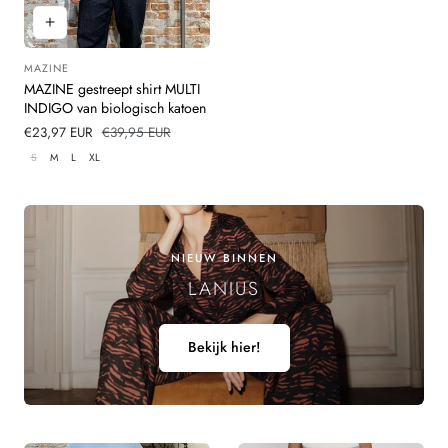
MAZINE
Leverancier:
MAZINE gestreept shirt MULTI
INDIGO van biologisch katoen
Verkoopprijs
€23,97 EUR
Normale
€39,95 EUR
prijs
S
M
L
XL
NIEUW BINNEN
LANIUS
Bekijk hier!