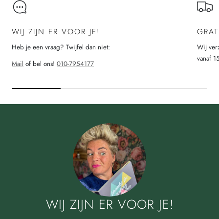
WIJ ZIJN ER VOOR JE!
GRAT
Heb je een vraag? Twijfel dan niet:
Wij ver
vanaf 1
Mail
of bel ons!
010-7954177
WIJ ZIJN ER VOOR JE!