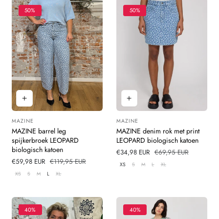
50%
50%
MAZINE
MAZINE
Leverancier:
Leverancier:
MAZINE barrel leg
MAZINE denim rok met print
spijkerbroek LEOPARD
LEOPARD biologisch katoen
biologisch katoen
Verkoopprijs
€34,98 EUR
Normale
€69,95 EUR
Verkoopprijs
€59,98 EUR
Normale
€119,95 EUR
prijs
XS
S
M
L
XL
prijs
XS
S
M
L
XL
40%
40%