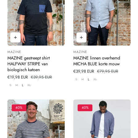
MAZINE
MAZINE
Leverancier:
Leverancier:
MAZINE gestreept shirt
MAZINE linnen overhemd
HALFWAY STRIPE van
MICHA BLUE korte mouw
biologisch katoen
Verkoopprijs
€39,98 EUR
Normale
€79,95 EUR
Verkoopprijs
€19,98 EUR
Normale
€39,95 EUR
prijs
S
M
L
XL
prijs
S
M
L
XL
40%
40%