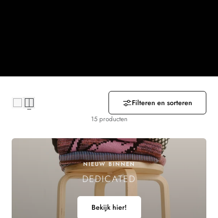
R
Z
A
M
E
Filteren en sorteren
L
15 producten
I
N
NIEUW BINNEN
G
DEDICATED
:
Bekijk hier!