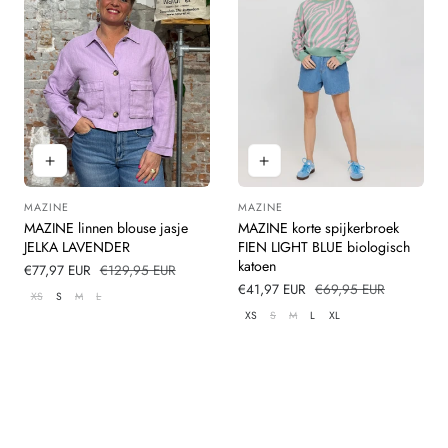
MAZINE
MAZINE
Leverancier:
Leverancier:
MAZINE linnen blouse jasje
MAZINE korte spijkerbroek
JELKA LAVENDER
FIEN LIGHT BLUE biologisch
katoen
Verkoopprijs
€77,97 EUR
Normale
€129,95 EUR
prijs
Verkoopprijs
€41,97 EUR
Normale
€69,95 EUR
XS
S
M
L
prijs
XS
S
M
L
XL
Laad meer