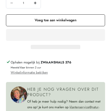
Hoeveelheid
beschikbaar
beschikbaar
beschikbaar
Aantal
Verhoog
verminderen
de
voor
hoeveelheid
Voeg toe aan winkelwagen
GIVN
voor
linnen
GIVN
jurk
linnen
met
jurk
smalle
met
Ophalen mogelijk bij
ZWAANSHALS 376
bandjes
smalle
Meestal klaar binnen 2 uur
YUNA
bandjes
Winkelinformatie bekijken
BLUE
YUNA
100%
BLUE
HEB JE NOG VRAGEN OVER DIT
linnen
100%
PRODUCT?
linnen
Of heb je meer hulp nodig? Neem dan contact met
ons op! Je kunt ons mailen op
klantenservice@natur-