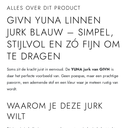
ALLES OVER DIT PRODUCT
GIVN YUNA LINNEN
JURK BLAUW – SIMPEL,
STIJLVOL EN ZÓ FIJN OM
TE DRAGEN
Soms zit de kracht juist in eenvoud. De
YUNA jurk van GIVN
is
daar het perfecte voorbeeld van. Geen poespas, maar een prachtige
pasvorm, een ademende stof en een kleur waar je meteen rustig van
wordt.
WAAROM JE DEZE JURK
WILT