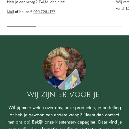
Heb je een vraag? Twijfel dan niet:
Wij ver
vanaf 1
Mail
of bel ons!
010-7954177
WIJ ZIJN ER VOOR JE!
Wil jij meer weten over ons, onze producten, je bestelling
of heb je gewoon een andere vraag? Neem dan contact
met ons op! Bekijk onze klantenservicepagina. Daar vind je