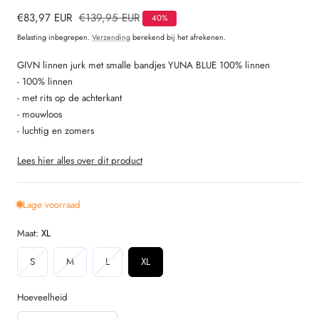
Verkoopprijs
€83,97 EUR
Normale
€139,95 EUR
40%
prijs
Belasting inbegrepen.
Verzending
berekend bij het afrekenen.
GIVN linnen jurk met smalle bandjes YUNA BLUE 100% linnen
- 100% linnen
- met rits op de achterkant
- mouwloos
- luchtig en zomers
Lees hier alles over dit product
Lage voorraad
Maat:
XL
Variant
Variant
Variant
S
M
L
XL
uitverkocht
uitverkocht
uitverkocht
of
of
of
Hoeveelheid
niet
niet
niet