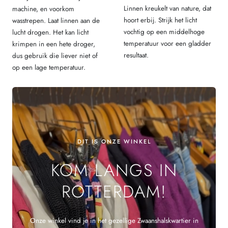
Linnen kreukelt van nature, dat
machine, en voorkom
hoort erbij. Strijk het licht
wasstrepen. Laat linnen aan de
vochtig op een middelhoge
lucht drogen. Het kan licht
temperatuur voor een gladder
krimpen in een hete droger,
resultaat.
dus gebruik die liever niet of
op een lage temperatuur.
DIT IS ONZE WINKEL
KOM LANGS IN
ROTTERDAM!
Onze winkel vind je in het gezellige Zwaanshalskwartier in