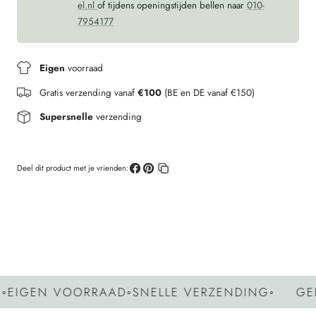
el.nl
of tijdens openingstijden bellen naar
010-
7954177
Eigen
voorraad
Gratis verzending vanaf
€100
(BE en DE vanaf €150)
Supersnelle
verzending
Deel dit product met je vrienden:
Deel
Pin
Kopieer
op
op
link
Facebook
Pinterest
GEN VOORRAAD
◦
SNELLE VERZENDING
◦
GEEN 