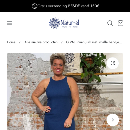
Gratis verzending BE&DE vanaf 150€
aar de inhoud
Winkelwage
Home
Alle nieuwe producten
GIVN linnen jurk met smalle bandjes YUNA BLUE 100% linnen