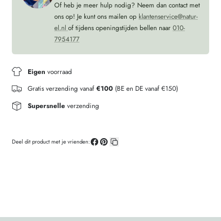
Of heb je meer hulp nodig? Neem dan contact met
ons op! Je kunt ons mailen op
klantenservice@natur-
el.nl
of tijdens openingstijden bellen naar
010-
7954177
Eigen
voorraad
Gratis verzending vanaf
€100
(BE en DE vanaf €150)
Supersnelle
verzending
Deel dit product met je vrienden:
Deel
Pin
Kopieer
op
op
link
Facebook
Pinterest