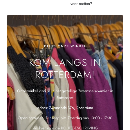
voor motten?
DIT IS ONZE WINKEL
KOM LANGS IN
ROTTERDAM!
Onze winkel vind je in het gezellige Zwaanshalskwartier in
Rotterdam
Adres: Zwaanshals 376, Rotterdam
Openingstijden: Dinsdag t/m Zaterdag van 10:00 - 17:30
klik hier voor de
ROUTEBESCHRIJVING