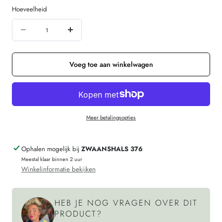
of
Hoeveelheid
niet
Hoeveelheid
beschikbaar
Aantal
Verhoog
verminderen
de
voor
hoeveelheid
Voeg toe aan winkelwagen
ENGEL
voor
NATUR
ENGEL
extra
NATUR
Meer betalingsopties
lang
extra
hemd
lang
Ophalen mogelijk bij
ZWAANSHALS 376
LONGTOP
hemd
Meestal klaar binnen 2 uur
wol
LONGTOP
Winkelinformatie bekijken
zijde
wol
GRIJS
zijde
HEB JE NOG VRAGEN OVER DIT
GRIJS
PRODUCT?