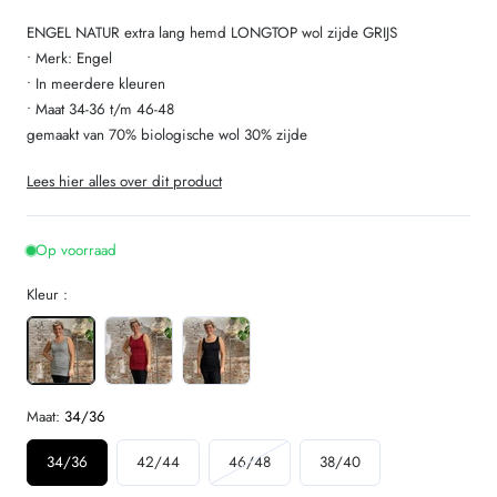
ENGEL NATUR extra lang hemd LONGTOP wol zijde GRIJS
• Merk: Engel
• In meerdere kleuren
• Maat 34-36 t/m 46-48
gemaakt van 70% biologische wol 30% zijde
Lees hier alles over dit product
Op voorraad
Kleur :
Maat:
34/36
Variant
34/36
42/44
46/48
38/40
uitverkocht