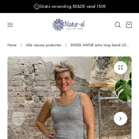
Gratis verzending BE&DE vanaf 150€
aar de inhoud
Winkelwage
Home
Alle nieuwe producten
ENGEL NATUR extra lang hemd LONGTOP wol zijde GRIJS