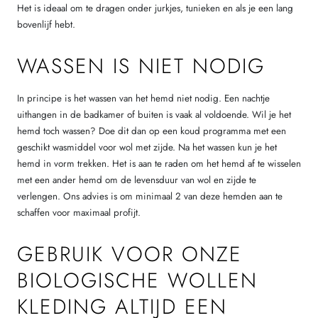
Het is ideaal om te dragen onder jurkjes, tunieken en als je een lang
bovenlijf hebt.
WASSEN IS NIET NODIG
In principe is het wassen van het hemd niet nodig. Een nachtje
uithangen in de badkamer of buiten is vaak al voldoende. Wil je het
hemd toch wassen? Doe dit dan op een koud programma met een
geschikt wasmiddel voor wol met zijde. Na het wassen kun je het
hemd in vorm trekken. Het is aan te raden om het hemd af te wisselen
met een ander hemd om de levensduur van wol en zijde te
verlengen. Ons advies is om minimaal 2 van deze hemden aan te
schaffen voor maximaal profijt.
GEBRUIK VOOR ONZE
BIOLOGISCHE WOLLEN
KLEDING ALTIJD EEN