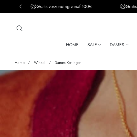
Gratis verzending vanaf 100€
Grati
aar de inhoud
HOME
SALE
DAMES
Home
Winkel
Dames Kettingen