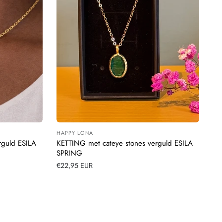
HAPPY LONA
Leverancier:
rguld ESILA
KETTING met cateye stones verguld ESILA
SPRING
Normale
€22,95 EUR
prijs