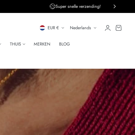
Super snelle verzending!
L
T
Inloggen
Winkelwagen
EUR €
Nederlands
A
A
THUIS
MERKEN
BLOG
N
A
D
L
/
R
E
G
I