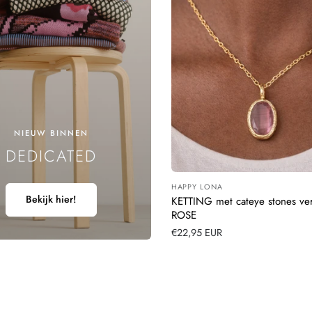
N
G
:
NIEUW BINNEN
DEDICATED
HAPPY LONA
Leverancier:
Bekijk hier!
KETTING met cateye stones ve
ROSE
Normale
€22,95 EUR
prijs