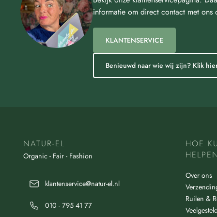
informatie om direct contact met ons
KLANTENSERVICE
Benieuwd naar wie wij zijn? Klik hier
NATUR-EL
HOE K
HELPE
Organic - Fair - Fashion
Over ons
klantenservice@natur-el.nl
Verzendin
Ruilen & R
010 - 795 41 77
Veelgestel