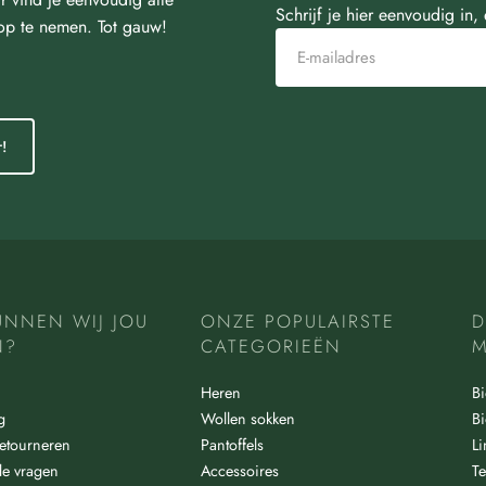
Schrijf je hier eenvoudig in,
 op te nemen. Tot gauw!
!
UNNEN WIJ JOU
ONZE POPULAIRSTE
D
N?
CATEGORIEËN
M
Heren
Bi
g
Wollen sokken
Bi
etourneren
Pantoffels
L
de vragen
Accessoires
Te