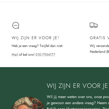
WIJ ZIJN ER VOOR JE!
GRATIS
Heb je een vraag? Twijfel dan niet:
Wij verzende
Nederland (
Mail
of bel ons!
010-7954177
WIJ ZIJN ER VOOR JE
Wil jij meer weten over ons, onze pro
je gewoon een andere vraag? Neem d
Bekijk onze klantenservicepagina. Daa