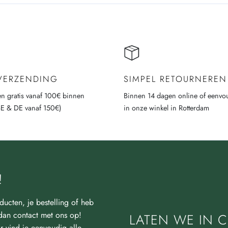
 VERZENDING
SIMPEL RETOURNEREN
n gratis vanaf 100€ binnen
Binnen 14 dagen online of eenvo
BE & DE vanaf 150€)
in onze winkel in Rotterdam
!
ducten, je bestelling of heb
an contact met ons op!
LATEN WE IN C
r vind je eenvoudig alle