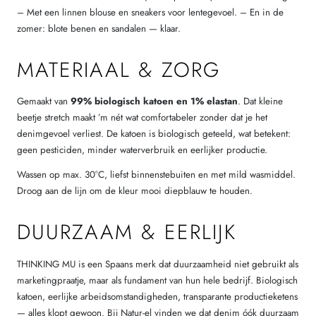
– Met een linnen blouse en sneakers voor lentegevoel. – En in de
zomer: blote benen en sandalen — klaar.
MATERIAAL & ZORG
Gemaakt van
99% biologisch katoen en 1% elastan
. Dat kleine
beetje stretch maakt ’m nét wat comfortabeler zonder dat je het
denimgevoel verliest. De katoen is biologisch geteeld, wat betekent:
geen pesticiden, minder waterverbruik en eerlijker productie.
Wassen op max. 30°C, liefst binnenstebuiten en met mild wasmiddel.
Droog aan de lijn om de kleur mooi diepblauw te houden.
DUURZAAM & EERLIJK
THINKING MU is een Spaans merk dat duurzaamheid niet gebruikt als
marketingpraatje, maar als fundament van hun hele bedrijf. Biologisch
katoen, eerlijke arbeidsomstandigheden, transparante productieketens
— alles klopt gewoon. Bij Natur-el vinden we dat denim óók duurzaam