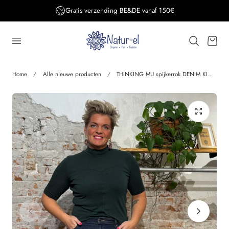
Gratis verzending BE&DE vanaf 150€
aar de inhoud
Winkelwage
Home
Alle nieuwe producten
THINKING MU spijkerrok DENIM KIM van biologisch katoen