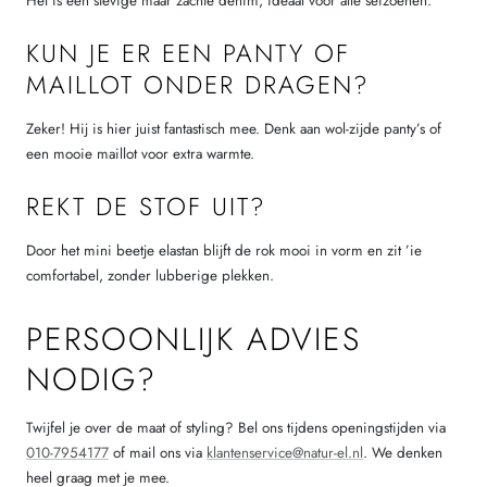
Het is een stevige maar zachte denim, ideaal voor alle seizoenen.
KUN JE ER EEN PANTY OF
MAILLOT ONDER DRAGEN?
Zeker! Hij is hier juist fantastisch mee. Denk aan wol-zijde panty’s of
een mooie maillot voor extra warmte.
REKT DE STOF UIT?
Door het mini beetje elastan blijft de rok mooi in vorm en zit ’ie
comfortabel, zonder lubberige plekken.
PERSOONLIJK ADVIES
NODIG?
Twijfel je over de maat of styling? Bel ons tijdens openingstijden via
010-7954177
of mail ons via
klantenservice@natur-el.nl
. We denken
heel graag met je mee.