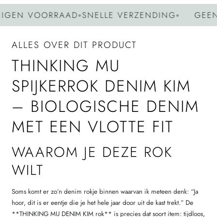
EN VOORRAAD
◦
SNELLE VERZENDING
◦
GEEN G
ALLES OVER DIT PRODUCT
THINKING MU
SPIJKERROK DENIM KIM
– BIOLOGISCHE DENIM
MET EEN VLOTTE FIT
WAAROM JE DEZE ROK
WILT
Soms komt er zo’n denim rokje binnen waarvan ik meteen denk: “Ja
hoor, dit is er eentje die je het hele jaar door uit de kast trekt.” De
**THINKING MU DENIM KIM rok** is precies dat soort item: tijdloos,