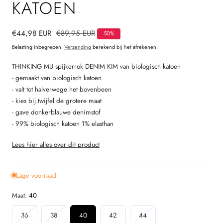
KATOEN
Verkoopprijs
€44,98 EUR
Normale
€89,95 EUR
50%
prijs
Belasting inbegrepen.
Verzending
berekend bij het afrekenen.
THINKING MU spijkerrok DENIM KIM van biologisch katoen
- gemaakt van biologisch katoen
- valt tot halverwege het bovenbeen
- kies bij twijfel de grotere maat
- gave donkerblauwe denimstof
- 99% biologisch katoen 1% elasthan
Lees hier alles over dit product
Lage voorraad
Maat:
40
Variant
Variant
Variant
36
38
40
42
44