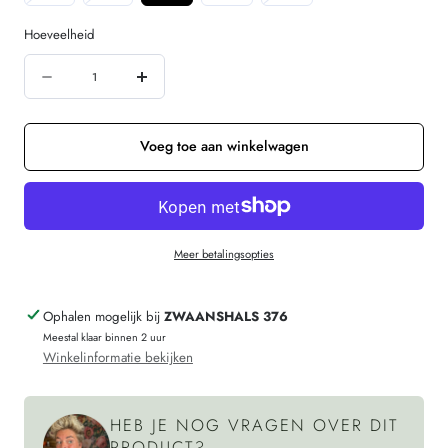
uitverkocht
uitverkocht
uitverkocht
of
of
of
Hoeveelheid
niet
niet
niet
Hoeveelheid
beschikbaar
beschikbaar
beschikbaar
Aantal
Verhoog
verminderen
de
voor
hoeveelheid
Voeg toe aan winkelwagen
THINKING
voor
MU
THINKING
spijkerrok
MU
Meer betalingsopties
DENIM
spijkerrok
KIM
DENIM
Ophalen mogelijk bij
ZWAANSHALS 376
van
KIM
Meestal klaar binnen 2 uur
biologisch
van
Winkelinformatie bekijken
katoen
biologisch
katoen
HEB JE NOG VRAGEN OVER DIT
PRODUCT?