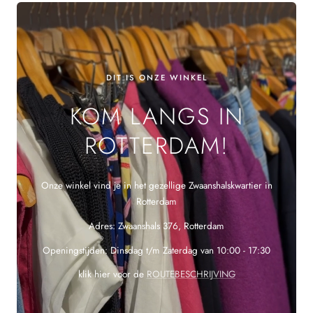
DIT IS ONZE WINKEL
KOM LANGS IN
ROTTERDAM!
Onze winkel vind je in het gezellige Zwaanshalskwartier in
Rotterdam
Adres: Zwaanshals 376, Rotterdam
Openingstijden: Dinsdag t/m Zaterdag van 10:00 - 17:30
klik hier voor de
ROUTEBESCHRIJVING