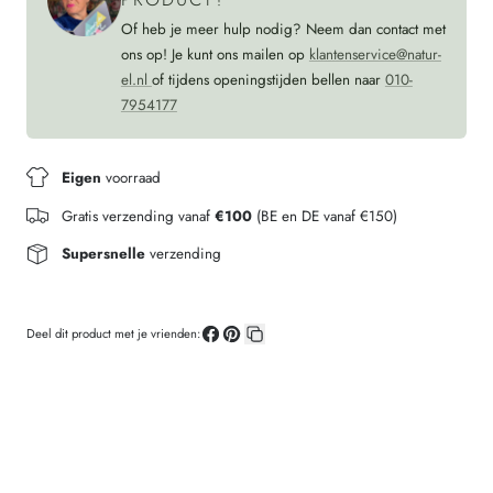
Of heb je meer hulp nodig? Neem dan contact met
ons op! Je kunt ons mailen op
klantenservice@natur-
el.nl
of tijdens openingstijden bellen naar
010-
7954177
Eigen
voorraad
Gratis verzending vanaf
€100
(BE en DE vanaf €150)
Supersnelle
verzending
Deel dit product met je vrienden:
Deel
Pin
Kopieer
op
op
link
Facebook
Pinterest