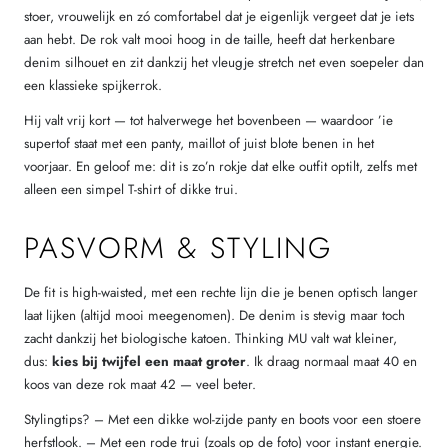
stoer, vrouwelijk en zó comfortabel dat je eigenlijk vergeet dat je iets
aan hebt. De rok valt mooi hoog in de taille, heeft dat herkenbare
denim silhouet en zit dankzij het vleugje stretch net even soepeler dan
een klassieke spijkerrok.
Hij valt vrij kort — tot halverwege het bovenbeen — waardoor ’ie
supertof staat met een panty, maillot of juist blote benen in het
voorjaar. En geloof me: dit is zo’n rokje dat elke outfit optilt, zelfs met
alleen een simpel T-shirt of dikke trui.
PASVORM & STYLING
De fit is high-waisted, met een rechte lijn die je benen optisch langer
laat lijken (altijd mooi meegenomen). De denim is stevig maar toch
zacht dankzij het biologische katoen. Thinking MU valt wat kleiner,
dus:
kies bij twijfel een maat groter
. Ik draag normaal maat 40 en
koos van deze rok maat 42 — veel beter.
Stylingtips? – Met een dikke wol-zijde panty en boots voor een stoere
herfstlook. – Met een rode trui (zoals op de foto) voor instant energie.