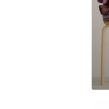
N
G
: