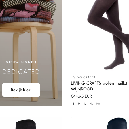
NIEUW BINNEN
DEDICATED
LIVING CRAFTS
Leverancier:
LIVING CRAFTS wollen maillot
WIJNROOD
Bekijk hier!
Normale
€44,95 EUR
prijs
S
M
L
XL
XS