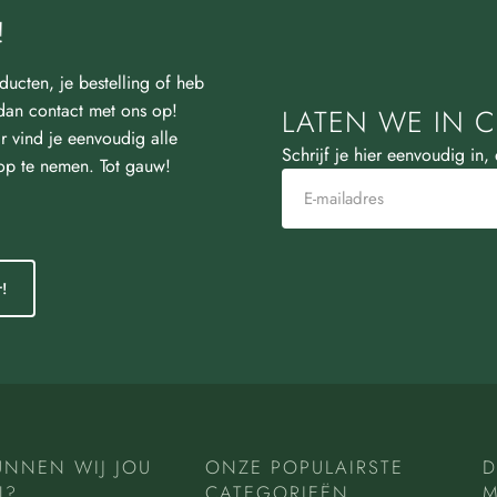
!
ducten, je bestelling of heb
an contact met ons op!
LATEN WE IN C
r vind je eenvoudig alle
Schrijf je hier eenvoudig in,
 op te nemen. Tot gauw!
!
UNNEN WIJ JOU
ONZE POPULAIRSTE
D
N?
CATEGORIEËN
M