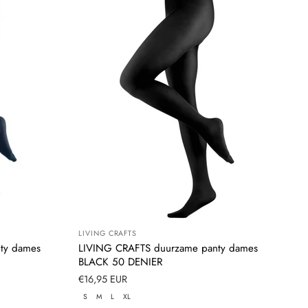
LIVING CRAFTS
Leverancier:
ty dames
LIVING CRAFTS duurzame panty dames
BLACK 50 DENIER
Normale
€16,95 EUR
prijs
S
M
L
XL