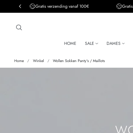
Gratis verzending vanaf 100€
Grati
aar de inhoud
HOME
SALE
DAMES
Home
Winkel
Wollen Sokken Panty's / Maillots
V
WO