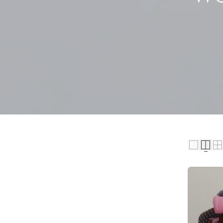
E
R
Z
A
M
E
L
I