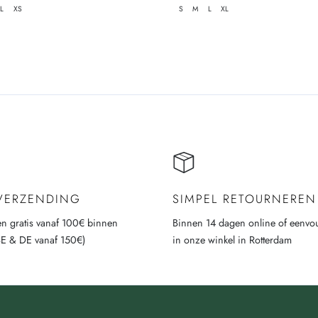
prijs
L
XS
S
M
L
XL
 VERZENDING
SIMPEL RETOURNEREN
n gratis vanaf 100€ binnen
Binnen 14 dagen online of eenvo
BE & DE vanaf 150€)
in onze winkel in Rotterdam