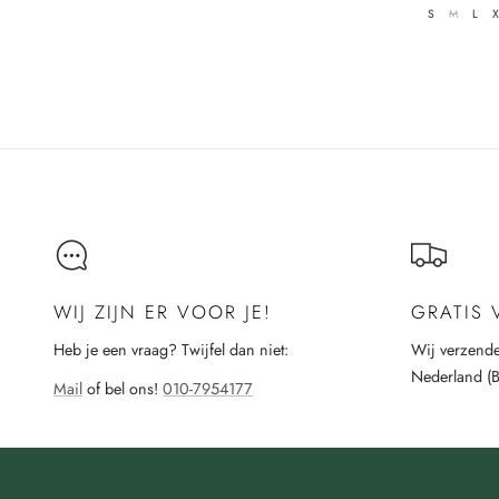
prijs
S
M
L
X
WIJ ZIJN ER VOOR JE!
GRATIS
Heb je een vraag? Twijfel dan niet:
Wij verzende
Nederland (
Mail
of bel ons!
010-7954177