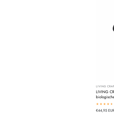
LIVING CRA
Leverancier
LIVING CR
biologisch
Normale
€44,95 EU