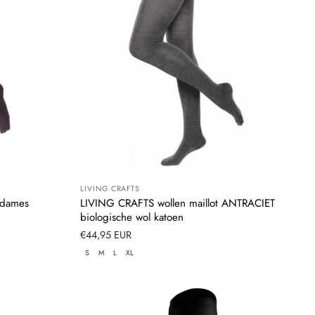
LIVING CRAFTS
Leverancier:
 dames
LIVING CRAFTS wollen maillot ANTRACIET
biologische wol katoen
Normale
€44,95 EUR
prijs
S
M
L
XL