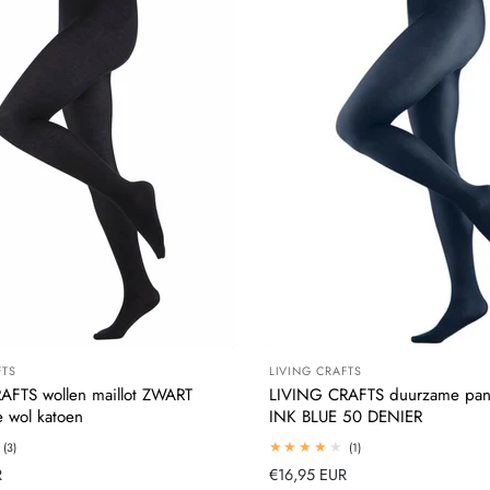
FTS
LIVING CRAFTS
:
Leverancier:
AFTS wollen maillot ZWART
LIVING CRAFTS duurzame pan
e wol katoen
INK BLUE 50 DENIER
3
1
(3)
(1)
totaal
totaal
R
Normale
€16,95 EUR
beoordelingen
beoordelingen