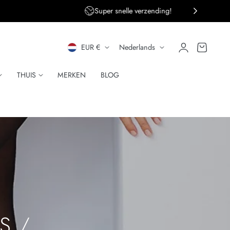
Super snelle verzending!
L
T
Inloggen
Winkelwagen
EUR €
Nederlands
A
A
THUIS
MERKEN
BLOG
N
A
D
L
/
R
E
G
I
S /