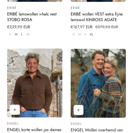
ERIBÉ
ERIBÉ
Leverancier:
Leverancier:
ERIBÉ lamswollen v-hals vest
ERIBÉ wollen VEST extra fijne
STOBO ROSA
lamswol KINROSS AGATE
Normale
€229,95 EUR
Verkoopprijs
€167,97 EUR
Normale
€279,95 EUR
prijs
prijs
S
M
L
XL
S
M
L
XL
ENGEL
ENGEL
Leverancier:
Leverancier:
ENGEL korte wollen jas dames
ENGEL Wollen overhemd van