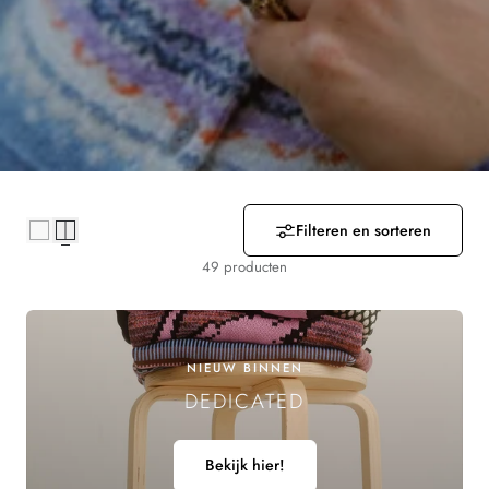
R
Z
A
M
E
Filteren en sorteren
L
49 producten
I
N
NIEUW BINNEN
G
DEDICATED
:
Bekijk hier!