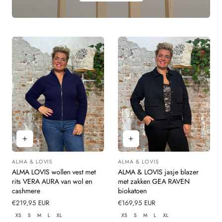
ALMA & LOVIS
ALMA & LOVIS
Leverancier:
Leverancier:
ALMA LOVIS wollen vest met
ALMA & LOVIS jasje blazer
rits VERA AURA van wol en
met zakken GEA RAVEN
cashmere
biokatoen
Normale
€219,95 EUR
Normale
€169,95 EUR
prijs
prijs
XS
S
M
L
XL
XS
S
M
L
XL