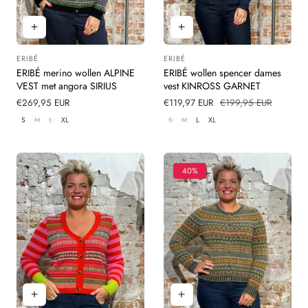
ERIBÉ
ERIBÉ
Leverancier:
Leverancier:
ERIBÉ merino wollen ALPINE
ERIBÉ wollen spencer dames
VEST met angora SIRIUS
vest KINROSS GARNET
Normale
€269,95 EUR
Verkoopprijs
€119,97 EUR
Normale
€199,95 EUR
prijs
prijs
S
M
L
XL
S
M
L
XL
40%