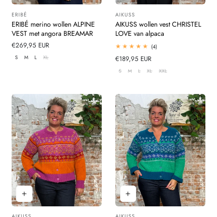
ERIBÉ
AIKUSS
Leverancier:
Leverancier:
ERIBÉ merino wollen ALPINE
AIKUSS wollen vest CHRISTEL
VEST met angora BREAMAR
LOVE van alpaca
Normale
€269,95 EUR
4
(4)
totaal
prijs
S
M
L
XL
Normale
€189,95 EUR
beoordelingen
prijs
S
M
L
XL
XXL
AIKUSS
AIKUSS