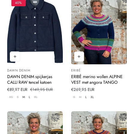
40%
DAWN DENIM
ERIBÉ
Leverancier:
Leverancier:
DAWN DENIM spijkerjas
ERIBÉ merino wollen ALPINE
CALLI RAW tencel katoen
VEST met angora TANGO
Verkoopprijs
€89,97 EUR
Normale
€149,95 EUR
Normale
€269,95 EUR
prijs
prijs
XS
S
M
L
XL
S
M
L
XL