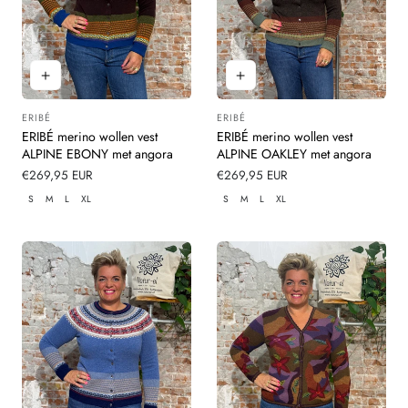
ERIBÉ
ERIBÉ
Leverancier:
Leverancier:
ERIBÉ merino wollen vest
ERIBÉ merino wollen vest
ALPINE EBONY met angora
ALPINE OAKLEY met angora
Normale
€269,95 EUR
Normale
€269,95 EUR
prijs
prijs
S
M
L
XL
S
M
L
XL