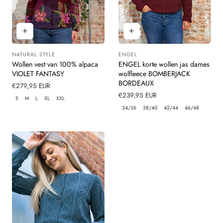
NATURAL STYLE
ENGEL
Leverancier:
Leverancier:
Wollen vest van 100% alpaca
ENGEL korte wollen jas dames
VIOLET FANTASY
wolfleece BOMBERJACK
BORDEAUX
Normale
€279,95 EUR
prijs
Normale
€239,95 EUR
S
M
L
XL
XXL
prijs
34/36
38/40
42/44
46/48