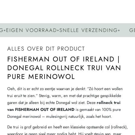
IGEN VOORRAAD
◦
SNELLE VERZENDING
◦
GEEN
ALLES OVER DIT PRODUCT
FISHERMAN OUT OF IRELAND |
DONEGAL ROLLNECK TRUI VAN
PURE MERINOWOL
Oeh, dit is er echt zo eentje waarvan je denkt: “Zó hoort een wollen
trui eruit te zien.” Stevig, warm, en met dat prachtige gespikkelde
garen dat je alleen bij echte Donegal wol ziet. Deze
rollneck trui
van FISHERMAN OUT OF IRELAND
is gemaakt van 100% pure
Donegal merinowol – mulesingvrij natuurlijk, zoals het hoort.
De trui is grof gebreid en heeft een klassieke opstaande col (rollneck),
waardoor je geen sjaal meer nodig hebt. Hij voelt stevig aan, maar