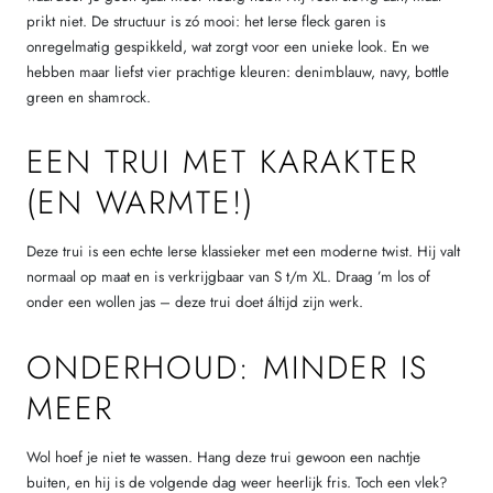
prikt niet. De structuur is zó mooi: het Ierse fleck garen is
onregelmatig gespikkeld, wat zorgt voor een unieke look. En we
hebben maar liefst vier prachtige kleuren: denimblauw, navy, bottle
green en shamrock.
EEN TRUI MET KARAKTER
(EN WARMTE!)
Deze trui is een echte Ierse klassieker met een moderne twist. Hij valt
normaal op maat en is verkrijgbaar van S t/m XL. Draag ’m los of
onder een wollen jas – deze trui doet áltijd zijn werk.
ONDERHOUD: MINDER IS
MEER
Wol hoef je niet te wassen. Hang deze trui gewoon een nachtje
buiten, en hij is de volgende dag weer heerlijk fris. Toch een vlek?