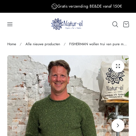
Gratis verzending BE&DE vanaf 150€
aar de inhoud
Winkelwage
Home
Alle nieuwe producten
FISHERMAN wollen trui van pure merino JOEP SHAMROCK