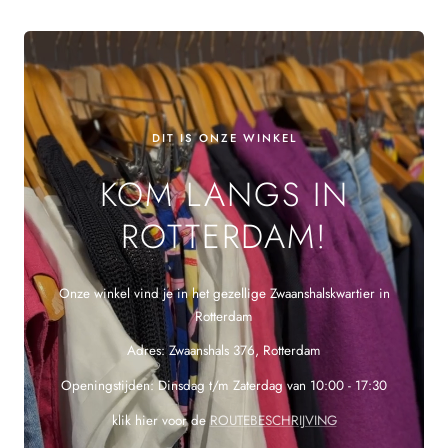
DIT IS ONZE WINKEL
KOM LANGS IN
ROTTERDAM!
Onze winkel vind je in het gezellige Zwaanshalskwartier in
Rotterdam
Adres: Zwaanshals 376, Rotterdam
Openingstijden: Dinsdag t/m Zaterdag van 10:00 - 17:30
klik hier voor de
ROUTEBESCHRIJVING