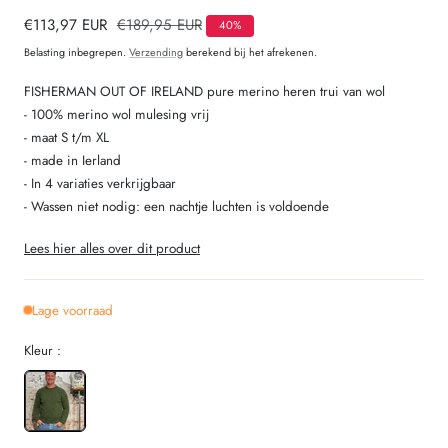
Verkoopprijs
€113,97 EUR
Normale
€189,95 EUR
40%
prijs
Belasting inbegrepen.
Verzending
berekend bij het afrekenen.
FISHERMAN OUT OF IRELAND pure merino heren trui van wol
- 100% merino wol mulesing vrij
- maat S t/m XL
- made in Ierland
- In 4 variaties verkrijgbaar
- Wassen niet nodig: een nachtje luchten is voldoende
Lees hier alles over dit product
Lage voorraad
Kleur :