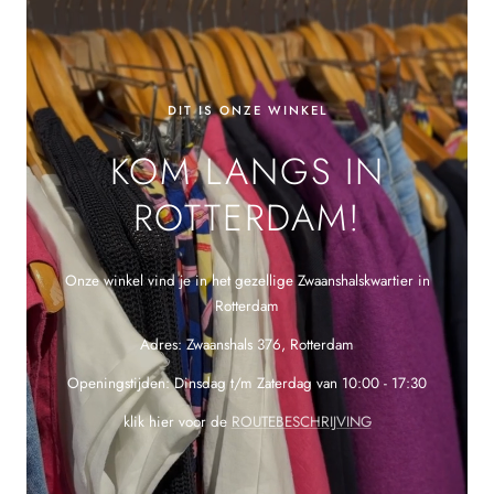
DIT IS ONZE WINKEL
KOM LANGS IN
ROTTERDAM!
Onze winkel vind je in het gezellige Zwaanshalskwartier in
Rotterdam
Adres: Zwaanshals 376, Rotterdam
Openingstijden: Dinsdag t/m Zaterdag van 10:00 - 17:30
klik hier voor de
ROUTEBESCHRIJVING