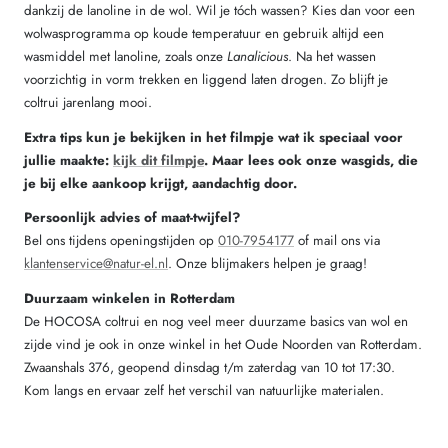
dankzij de lanoline in de wol. Wil je tóch wassen? Kies dan voor een
wolwasprogramma op koude temperatuur en gebruik altijd een
wasmiddel met lanoline, zoals onze
Lanalicious
. Na het wassen
voorzichtig in vorm trekken en liggend laten drogen. Zo blijft je
coltrui jarenlang mooi.
Extra tips kun je bekijken in het filmpje wat ik speciaal voor
jullie maakte:
kijk dit filmpje
. Maar lees ook onze wasgids, die
je bij elke aankoop krijgt, aandachtig door.
Persoonlijk advies of maat-twijfel?
Bel ons tijdens openingstijden op
010-7954177
of mail ons via
klantenservice@natur-el.nl
. Onze blijmakers helpen je graag!
Duurzaam winkelen in Rotterdam
De HOCOSA coltrui en nog veel meer duurzame basics van wol en
zijde vind je ook in onze winkel in het Oude Noorden van Rotterdam.
Zwaanshals 376, geopend dinsdag t/m zaterdag van 10 tot 17:30.
Kom langs en ervaar zelf het verschil van natuurlijke materialen.