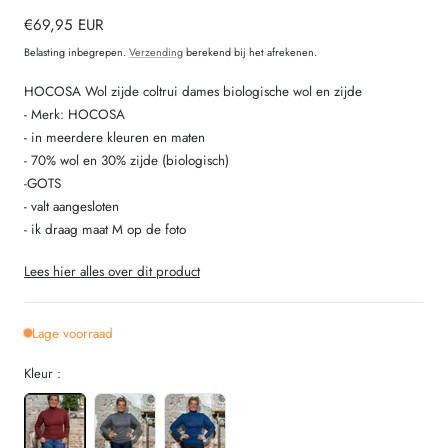
Normale
€69,95 EUR
prijs
Belasting inbegrepen.
Verzending
berekend bij het afrekenen.
HOCOSA Wol zijde coltrui dames biologische wol en zijde
- Merk: HOCOSA
- in meerdere kleuren en maten
- 70% wol en 30% zijde (biologisch)
-GOTS
- valt aangesloten
- ik draag maat M op de foto
Lees hier alles over dit product
Lage voorraad
Kleur :