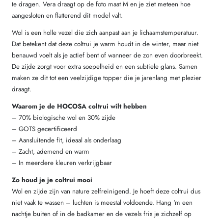
te dragen. Vera draagt op de foto maat M en je ziet meteen hoe
aangesloten en flatterend dit model valt.
Wol is een holle vezel die zich aanpast aan je lichaamstemperatuur.
Dat betekent dat deze coltrui je warm houdt in de winter, maar niet
benauwd voelt als je actief bent of wanneer de zon even doorbreekt.
De zijde zorgt voor extra soepelheid en een subtiele glans. Samen
maken ze dit tot een veelzijdige topper die je jarenlang met plezier
draagt.
Waarom je de HOCOSA coltrui wilt hebben
– 70% biologische wol en 30% zijde
– GOTS gecertificeerd
– Aansluitende fit, ideaal als onderlaag
– Zacht, ademend en warm
– In meerdere kleuren verkrijgbaar
Zo houd je je coltrui mooi
Wol en zijde zijn van nature zelfreinigend. Je hoeft deze coltrui dus
niet vaak te wassen – luchten is meestal voldoende. Hang ‘m een
nachtje buiten of in de badkamer en de vezels fris je zichzelf op