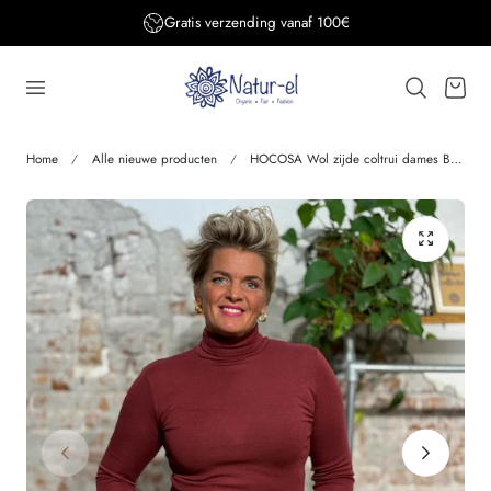
Gratis verzending BE&DE vanaf 150€
aar de inhoud
Winkelwage
Home
Alle nieuwe producten
HOCOSA Wol zijde coltrui dames BORDEAUX