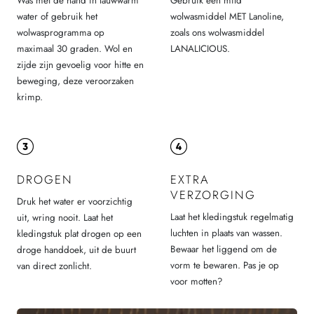
Was met de hand in lauwwarm
Gebruik een mild
water of gebruik het
wolwasmiddel MET Lanoline,
wolwasprogramma op
zoals ons wolwasmiddel
maximaal 30 graden. Wol en
LANALICIOUS.
zijde zijn gevoelig voor hitte en
beweging, deze veroorzaken
krimp.
DROGEN
EXTRA
VERZORGING
Druk het water er voorzichtig
Laat het kledingstuk regelmatig
uit, wring nooit. Laat het
luchten in plaats van wassen.
kledingstuk plat drogen op een
Bewaar het liggend om de
droge handdoek, uit de buurt
vorm te bewaren. Pas je op
van direct zonlicht.
voor motten?