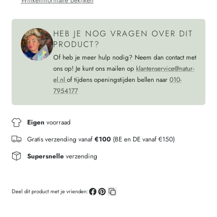
Winkelinformatie bekijken
HEB JE NOG VRAGEN OVER DIT
PRODUCT?
Of heb je meer hulp nodig? Neem dan contact met
ons op! Je kunt ons mailen op
klantenservice@natur-
el.nl
of tijdens openingstijden bellen naar
010-
7954177
Eigen
voorraad
Gratis verzending vanaf
€100
(BE en DE vanaf €150)
Supersnelle
verzending
Deel dit product met je vrienden:
Deel
Pin
Kopieer
op
op
link