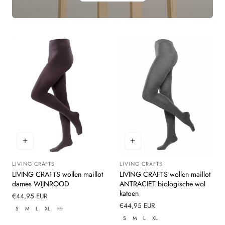
LIVING CRAFTS
LIVING CRAFTS
Leverancier:
Leverancier:
LIVING CRAFTS wollen maillot
LIVING CRAFTS wollen maillot
dames WIJNROOD
ANTRACIET biologische wol
katoen
Normale
€44,95 EUR
prijs
Normale
€44,95 EUR
S
M
L
XL
XS
prijs
S
M
L
XL