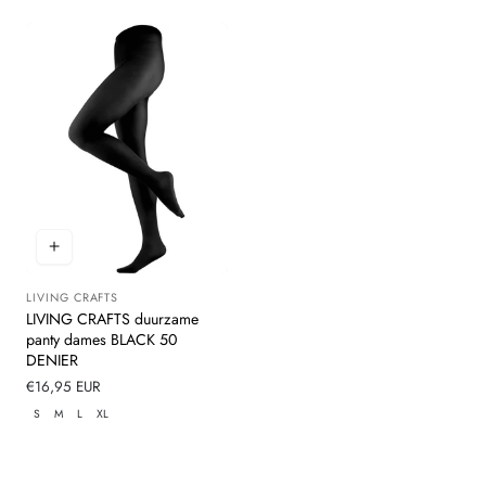
LIVING CRAFTS
Leverancier:
LIVING CRAFTS duurzame
panty dames BLACK 50
DENIER
Normale
€16,95 EUR
prijs
S
M
L
XL