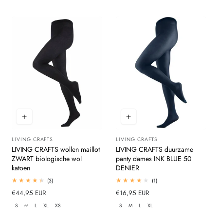
LIVING CRAFTS
LIVING CRAFTS
Leverancier:
Leverancier:
LIVING CRAFTS wollen maillot
LIVING CRAFTS duurzame
ZWART biologische wol
panty dames INK BLUE 50
katoen
DENIER
3
1
(3)
(1)
totaal
totaal
Normale
€44,95 EUR
Normale
€16,95 EUR
beoordelingen
beoordelingen
prijs
prijs
S
M
L
XL
XS
S
M
L
XL