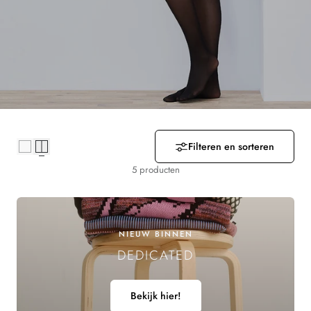
R
Z
A
M
E
L
Filteren en sorteren
I
5 producten
N
G
NIEUW BINNEN
DEDICATED
:
Bekijk hier!