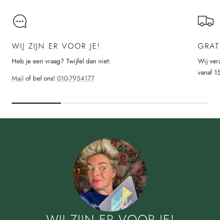
WIJ ZIJN ER VOOR JE!
GRAT
Heb je een vraag? Twijfel dan niet:
Wij ver
vanaf 1
Mail
of bel ons!
010-7954177
WIJ ZIJN ER VOOR JE!