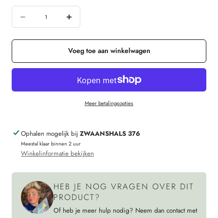
niet
niet
niet
Hoeveelheid
beschikbaar
beschikbaar
beschikbaar
Aantal
Verhoog
verminderen
de
voor
hoeveelheid
Voeg toe aan winkelwagen
MADNESS
voor
blouse
MADNESS
met
blouse
Meer betalingsopties
plooi
met
DOBBY
plooi
Ophalen mogelijk bij
ZWAANSHALS 376
BLUE
DOBBY
Meestal klaar binnen 2 uur
biologisch
BLUE
Winkelinformatie bekijken
katoen
biologisch
katoen
HEB JE NOG VRAGEN OVER DIT
PRODUCT?
Of heb je meer hulp nodig? Neem dan contact met