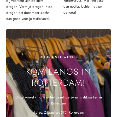
temperatuur. Was niet vaker
bij voorkeur aan de lucht
dan nodig, luchten is vaak
drogen. Vermijd drogen in de
genoeg!
droger, dat doet meer slecht
dan goed voor je textielvezel.
DIT IS ONZE WINKEL
KOM LANGS IN
ROTTERDAM!
Onze winkel vind je in het gezellige Zwaanshalskwartier in
Rotterdam
Adres: Zwaanshals 376, Rotterdam