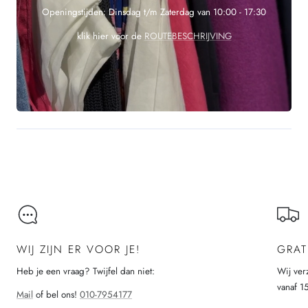
Openingstijden: Dinsdag t/m Zaterdag van 10:00 - 17:30
klik hier voor de
ROUTEBESCHRIJVING
WIJ ZIJN ER VOOR JE!
GRAT
Heb je een vraag? Twijfel dan niet:
Wij ver
vanaf 1
Mail
of bel ons!
010-7954177