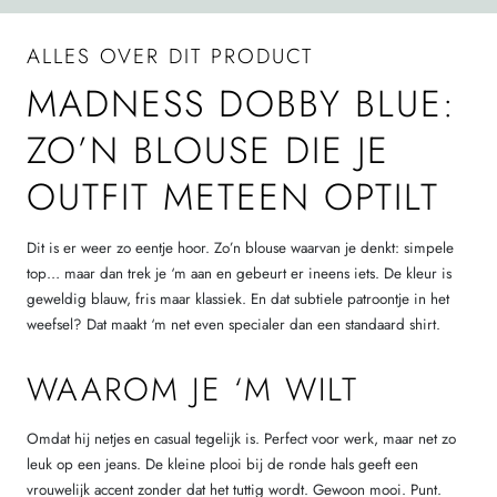
ALLES OVER DIT PRODUCT
MADNESS DOBBY BLUE:
ZO’N BLOUSE DIE JE
OUTFIT METEEN OPTILT
Dit is er weer zo eentje hoor. Zo’n blouse waarvan je denkt: simpele
top… maar dan trek je ‘m aan en gebeurt er ineens iets. De kleur is
geweldig blauw, fris maar klassiek. En dat subtiele patroontje in het
weefsel? Dat maakt ‘m net even specialer dan een standaard shirt.
WAAROM JE ‘M WILT
Omdat hij netjes en casual tegelijk is. Perfect voor werk, maar net zo
leuk op een jeans. De kleine plooi bij de ronde hals geeft een
vrouwelijk accent zonder dat het tuttig wordt. Gewoon mooi. Punt.