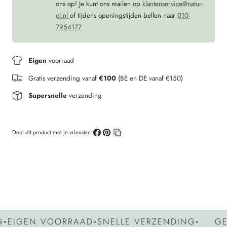
ons op! Je kunt ons mailen op
klantenservice@natur-
el.nl
of tijdens openingstijden bellen naar
010-
7954177
Eigen
voorraad
Gratis verzending vanaf
€100
(BE en DE vanaf €150)
Supersnelle
verzending
Deel dit product met je vrienden:
Deel
Pin
Kopieer
op
op
link
Facebook
Pinterest
IGEN VOORRAAD
◦
SNELLE VERZENDING
◦
GEEN