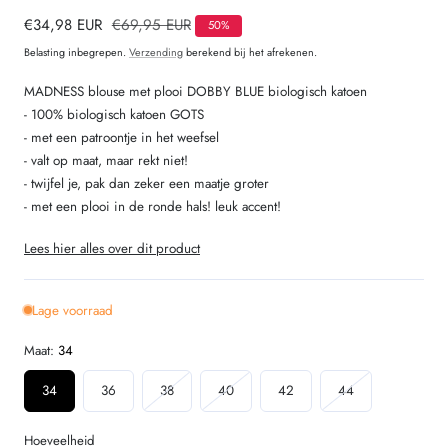
Verkoopprijs
€34,98 EUR
Normale
€69,95 EUR
50%
prijs
Belasting inbegrepen.
Verzending
berekend bij het afrekenen.
MADNESS blouse met plooi DOBBY BLUE biologisch katoen
- 100% biologisch katoen GOTS
- met een patroontje in het weefsel
- valt op maat, maar rekt niet!
- twijfel je, pak dan zeker een maatje groter
- met een plooi in de ronde hals! leuk accent!
Lees hier alles over dit product
Lage voorraad
Maat:
34
Variant
Variant
Variant
34
36
38
40
42
44
uitverkocht
uitverkocht
uitverkocht
of
of
of
Hoeveelheid