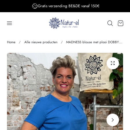
Gratis verzending BE&DE vanaf 150€
aar de inhoud
Winkelwage
Home
Alle nieuwe producten
MADNESS blouse met plooi DOBBY BLUE biologisch katoen