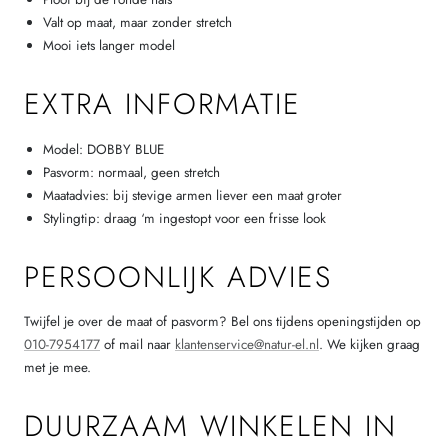
Valt op maat, maar zonder stretch
Mooi iets langer model
EXTRA INFORMATIE
Model: DOBBY BLUE
Pasvorm: normaal, geen stretch
Maatadvies: bij stevige armen liever een maat groter
Stylingtip: draag ‘m ingestopt voor een frisse look
PERSOONLIJK ADVIES
Twijfel je over de maat of pasvorm? Bel ons tijdens openingstijden op
010-7954177
of mail naar
klantenservice@natur-el.nl
. We kijken graag
met je mee.
DUURZAAM WINKELEN IN