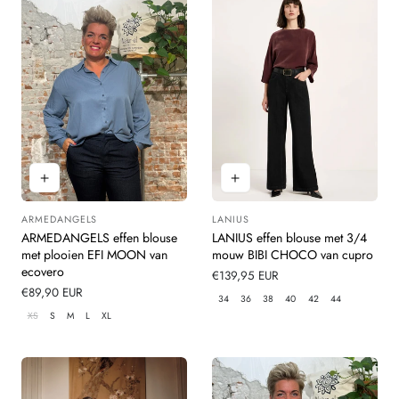
ARMEDANGELS
LANIUS
Leverancier:
Leverancier:
ARMEDANGELS effen blouse
LANIUS effen blouse met 3/4
met plooien EFI MOON van
mouw BIBI CHOCO van cupro
ecovero
Normale
€139,95 EUR
Normale
€89,90 EUR
prijs
34
36
38
40
42
44
prijs
XS
S
M
L
XL