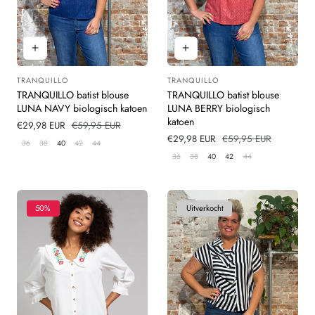
TRANQUILLO
TRANQUILLO
Leverancier:
Leverancier:
TRANQUILLO batist blouse
TRANQUILLO batist blouse
LUNA NAVY biologisch katoen
LUNA BERRY biologisch
katoen
Verkoopprijs
€29,98 EUR
Normale
€59,95 EUR
prijs
Verkoopprijs
€29,98 EUR
Normale
€59,95 EUR
36
38
40
42
44
prijs
36
38
40
42
44
50%
Uitverkocht