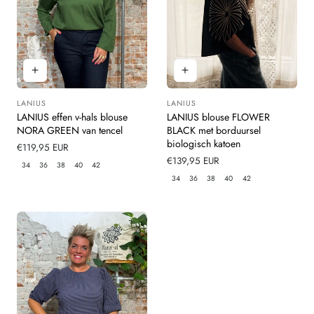
LANIUS
LANIUS
Leverancier:
Leverancier:
LANIUS effen v-hals blouse
LANIUS blouse FLOWER
NORA GREEN van tencel
BLACK met borduursel
biologisch katoen
Normale
€119,95 EUR
prijs
Normale
€139,95 EUR
34
36
38
40
42
prijs
34
36
38
40
42