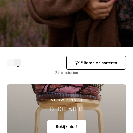
R
Z
A
M
E
Filteren en sorteren
L
24 producten
I
N
NIEUW BINNEN
G
DEDICATED
:
Bekijk hier!