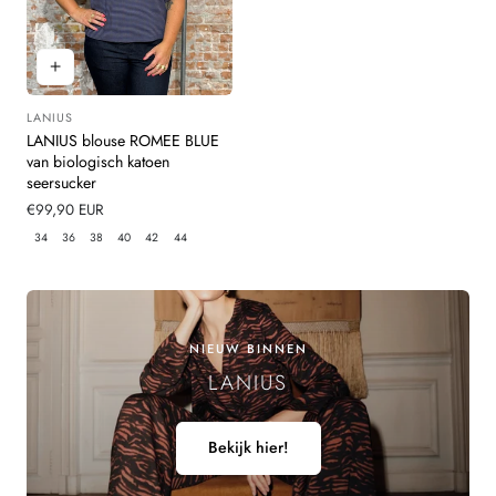
LANIUS
Leverancier:
LANIUS blouse ROMEE BLUE
van biologisch katoen
seersucker
Normale
€99,90 EUR
prijs
34
36
38
40
42
44
NIEUW BINNEN
LANIUS
Bekijk hier!