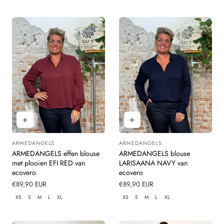
ARMEDANGELS
ARMEDANGELS
Leverancier:
Leverancier:
ARMEDANGELS effen blouse
ARMEDANGELS blouse
met plooien EFI RED van
LARISAANA NAVY van
ecovero
ecovero
Normale
€89,90 EUR
Normale
€89,90 EUR
prijs
prijs
XS
S
M
L
XL
XS
S
M
L
XL