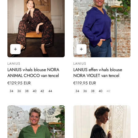
LANIUS
LANIUS
Leverancier:
Leverancier:
LANIUS v-hals blouse NORA
LANIUS effen v-hals blouse
ANIMAL CHOCO van tencel
NORA VIOLET van tencel
Normale
€129,95 EUR
Normale
€119,95 EUR
prijs
prijs
34
36
38
40
42
44
34
36
38
40
42