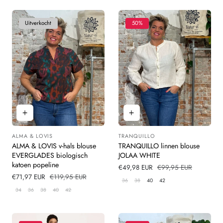
Uitverkocht
50%
ALMA & LOVIS
TRANQUILLO
Leverancier:
Leverancier:
ALMA & LOVIS v-hals blouse
TRANQUILLO linnen blouse
EVERGLADES biologisch
JOLAA WHITE
katoen popeline
Verkoopprijs
€49,98 EUR
Normale
€99,95 EUR
Verkoopprijs
€71,97 EUR
Normale
€119,95 EUR
prijs
36
38
40
42
prijs
34
36
38
40
42