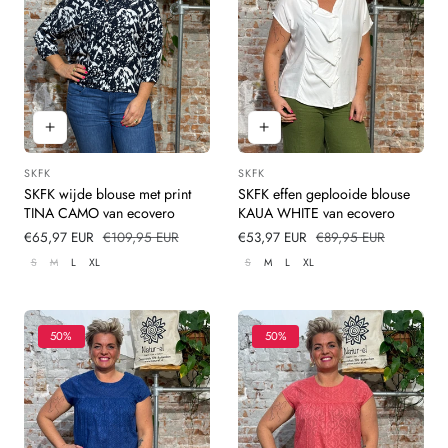
SKFK
SKFK
Leverancier:
Leverancier:
SKFK wijde blouse met print
SKFK effen geplooide blouse
TINA CAMO van ecovero
KAUA WHITE van ecovero
Verkoopprijs
€65,97 EUR
Normale
€109,95 EUR
Verkoopprijs
€53,97 EUR
Normale
€89,95 EUR
prijs
prijs
S
M
L
XL
S
M
L
XL
50%
50%