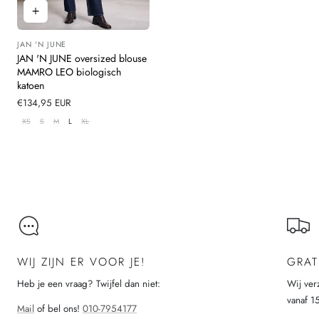
JAN 'N JUNE
Leverancier:
JAN 'N JUNE oversized blouse
MAMRO LEO biologisch
katoen
Normale
€134,95 EUR
prijs
XS
S
M
L
XL
Laad meer
WIJ ZIJN ER VOOR JE!
GRAT
Heb je een vraag? Twijfel dan niet:
Wij ver
vanaf 1
Mail
of bel ons!
010-7954177