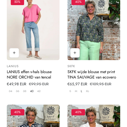
50%
40%
LANIUS
SKFK
Leverancier:
Leverancier:
LANIUS effen v-hals blouse
SKFK wijde blouse met print
NORE ORCHID van tencel
TINA SAUVAGE van ecovero
Verkoopprijs
€49,98 EUR
Normale
€99,95 EUR
Verkoopprijs
€65,97 EUR
Normale
€109,95 EUR
prijs
prijs
34
36
38
40
42
S
M
L
XL
40%
40%