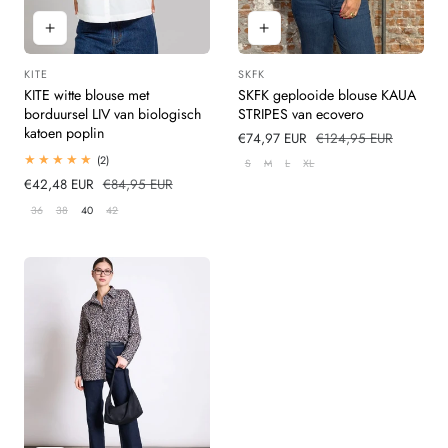
KITE
SKFK
Leverancier:
Leverancier:
KITE witte blouse met
SKFK geplooide blouse KAUA
borduursel LIV van biologisch
STRIPES van ecovero
katoen poplin
Verkoopprijs
€74,97 EUR
Normale
€124,95 EUR
prijs
2
(2)
S
M
L
XL
totaal
Verkoopprijs
€42,48 EUR
Normale
€84,95 EUR
beoordelingen
prijs
36
38
40
42