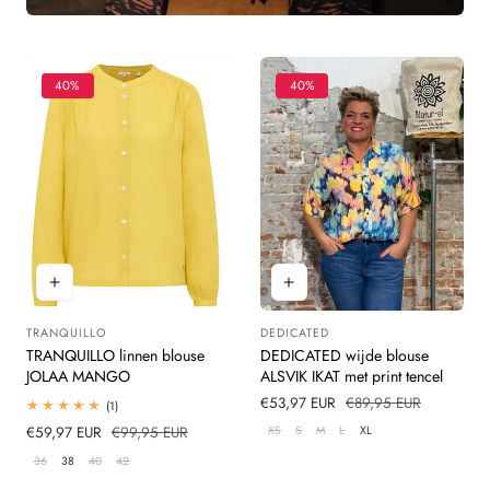
40%
40%
TRANQUILLO
DEDICATED
Leverancier:
Leverancier:
TRANQUILLO linnen blouse
DEDICATED wijde blouse
JOLAA MANGO
ALSVIK IKAT met print tencel
Verkoopprijs
€53,97 EUR
Normale
€89,95 EUR
1
(1)
totaal
prijs
XS
S
M
L
XL
Verkoopprijs
€59,97 EUR
Normale
€99,95 EUR
beoordelingen
prijs
36
38
40
42