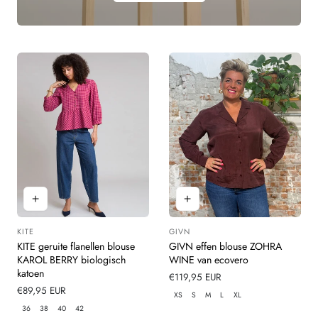
KITE
GIVN
Leverancier:
Leverancier:
KITE geruite flanellen blouse
GIVN effen blouse ZOHRA
KAROL BERRY biologisch
WINE van ecovero
katoen
Normale
€119,95 EUR
Normale
€89,95 EUR
prijs
XS
S
M
L
XL
prijs
36
38
40
42