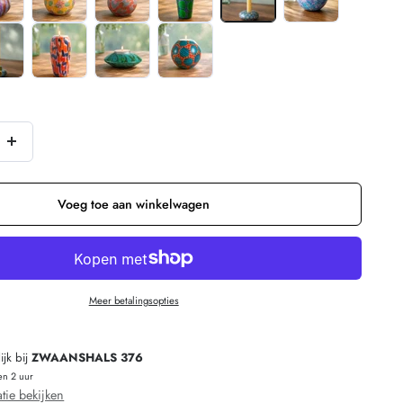
Verhoog
n
de
hoeveelheid
Voeg toe aan winkelwagen
E
voor
FAIRTRADE
gekleurde
Meer betalingsopties
kaarsen
houder
jk bij
ZWAANSHALS 376
van
en 2 uur
speksteen
tie bekijken