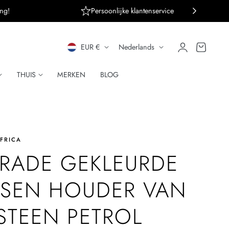
ng!
Persoonlijke klantenservice
L
T
Inloggen
Winkelwagen
EUR €
Nederlands
A
A
THUIS
MERKEN
BLOG
N
A
D
L
/
FRICA
R
TRADE GEKLEURDE
E
SEN HOUDER VAN
G
STEEN PETROL
I