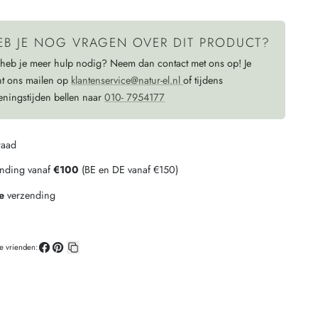
PETROL
EB JE NOG VRAGEN OVER DIT PRODUCT?
 heb je meer hulp nodig? Neem dan contact met ons op! Je
nt ons mailen op
klantenservice@natur-el.nl
of tijdens
eningstijden bellen naar
010- 7954177
raad
ending vanaf
€100
(BE en DE vanaf €150)
e
verzending
je vrienden:
Deel
Pin
Kopieer
op
op
link
Facebook
Pinterest