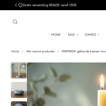
Gratis verzending BE&DE vanaf 150€
aar de inhoud
HOME
SALE
DAMES
Home
Alle nieuwe producten
FAIRTRADE gekleurde kaarsen hou