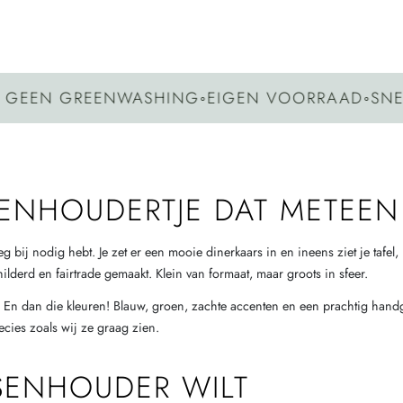
EN GREENWASHING
◦
EIGEN VOORRAAD
◦
SNELLE
ENHOUDERTJE DAT METEEN
leg bij nodig hebt. Je zet er een mooie dinerkaars in en ineens ziet je tafel
derd en fairtrade gemaakt. Klein van formaat, maar groots in sfeer.
s. En dan die kleuren! Blauw, groen, zachte accenten en een prachtig han
ecies zoals wij ze graag zien.
SENHOUDER WILT