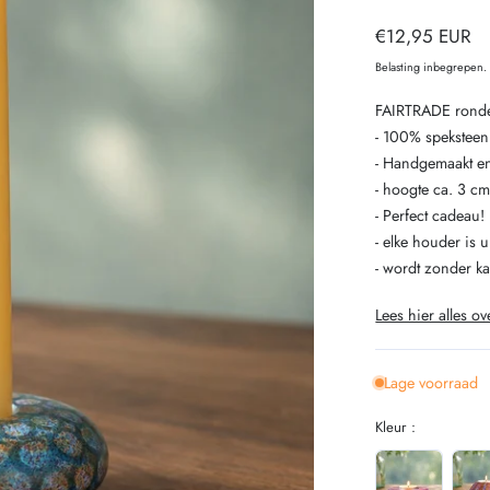
Normale
€12,95 EUR
prijs
Belasting inbegrepen
FAIRTRADE ronde
- 100% speksteen
- Handgemaakt en 
- hoogte ca. 3 c
- Perfect cadeau!
- elke houder is 
- wordt zonder ka
Lees hier alles ov
Lage voorraad
Kleur :