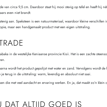
an circa 9,5 cm. Daardoor staat hij mooi stevig op tafel en heeft hij né
aars even niet brandt.
tevig aan. Speksteen is een natuurmateriaal, waardoor kleine verschillen i
 kopie, maar een handgemaakt product met een eigen uitstraling.
TRADE
aka in de westelijke Keniaanse provincie Kisii. Het is een zachte steens
van.
aarna wordt het product gepolijst met water en zand. Vervolgens wordt de 
e terug in de uitstraling: warm, levendig en absoluut niet saai.
 die met veel aandacht en ervaring werken. En ja, dat maakt zo’n klein ding
DAT ALTIJD GOED IS