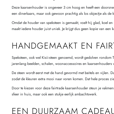
Deze kaarsenhouder is ongeveer 3 cm hoog en heeft een doorsnede v
een dinerkaars, maar ook gewoon prachtig als los objectje als de k
Omdat de houder van speksteen is gemaakt, voelt hij glad, koel en s
maakt iedere houder juist uniek. Je krijgt dus geen kopie van een
HANDGEMAAKT EN FAIR
Speksteen, ook wel Kisii-steen genoemd, wordt gedolven rondom Tab
jarenlang beelden, schalen, woonaccessoires en kaarsenhouders 
De steen wordt eerst met de hand gevormd met beitels en vijlen. D
zodat de kleuren extra mooi naar voren komen. Dat hele proces zie j
Door te kiezen voor deze fairtrade kaarsenhouder steun je vakmensen
sfeer in huis, maar ook een stukje eerlijk ambachtswerk.
EEN DUURZAAM CADEAU 