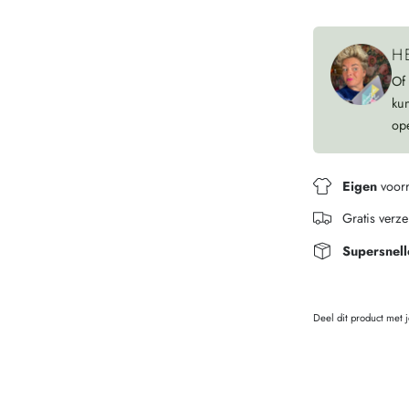
H
Of
ku
op
Eigen
voor
Gratis verz
Supersnell
Deel dit product met 