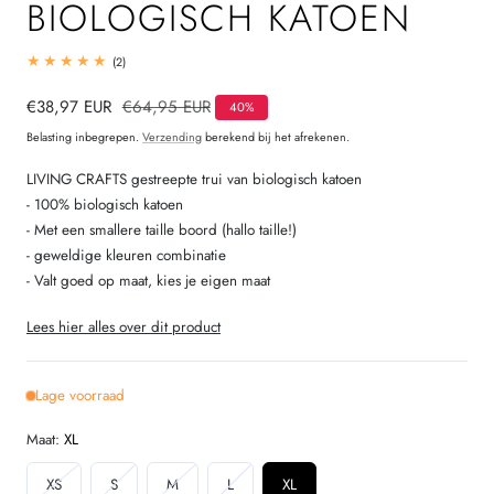
BIOLOGISCH KATOEN
2
(2)
totaal
beoordelingen
Verkoopprijs
€38,97 EUR
Normale
€64,95 EUR
40%
prijs
Belasting inbegrepen.
Verzending
berekend bij het afrekenen.
LIVING CRAFTS gestreepte trui van biologisch katoen
- 100% biologisch katoen
- Met een smallere taille boord (hallo taille!)
- geweldige kleuren combinatie
- Valt goed op maat, kies je eigen maat
Lees hier alles over dit product
Lage voorraad
Maat:
XL
Variant
Variant
Variant
Variant
XS
S
M
L
XL