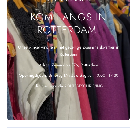
KOM LANGS IN
ROTTERDAM!
Onze winkel vind je in het gezellige Zwaanshalskwartier in
Rotterdam
Adres: Zwaanshals 376, Rotterdam
Openingstijden: Dinsdag t/m Zaterdag van 10:00 - 17:30
klik hier voor de
ROUTEBESCHRIJVING