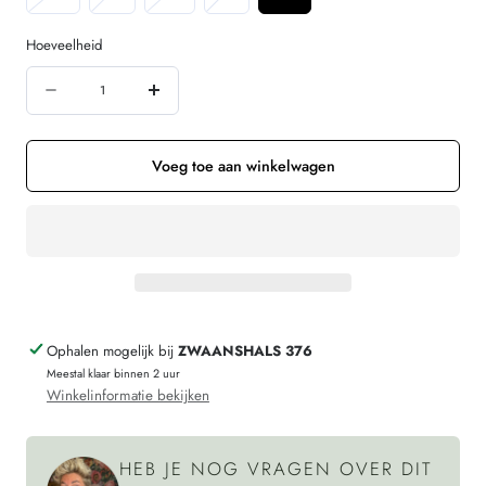
uitverkocht
uitverkocht
uitverkocht
uitverkocht
of
of
of
of
Hoeveelheid
niet
niet
niet
niet
Hoeveelheid
beschikbaar
beschikbaar
beschikbaar
beschikbaar
Aantal
Verhoog
verminderen
de
voor
hoeveelheid
Voeg toe aan winkelwagen
LIVING
voor
CRAFTS
LIVING
gestreepte
CRAFTS
trui
gestreepte
MALIKA
trui
Ophalen mogelijk bij
ZWAANSHALS 376
BLUE
MALIKA
Meestal klaar binnen 2 uur
biologisch
BLUE
Winkelinformatie bekijken
katoen
biologisch
katoen
HEB JE NOG VRAGEN OVER DIT