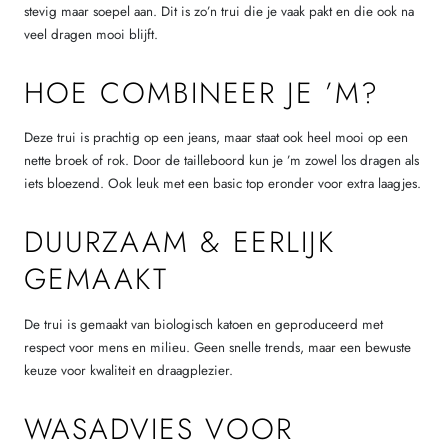
stevig maar soepel aan. Dit is zo’n trui die je vaak pakt en die ook na
veel dragen mooi blijft.
HOE COMBINEER JE ’M?
Deze trui is prachtig op een jeans, maar staat ook heel mooi op een
nette broek of rok. Door de tailleboord kun je ’m zowel los dragen als
iets bloezend. Ook leuk met een basic top eronder voor extra laagjes.
DUURZAAM & EERLIJK
GEMAAKT
De trui is gemaakt van biologisch katoen en geproduceerd met
respect voor mens en milieu. Geen snelle trends, maar een bewuste
keuze voor kwaliteit en draagplezier.
WASADVIES VOOR