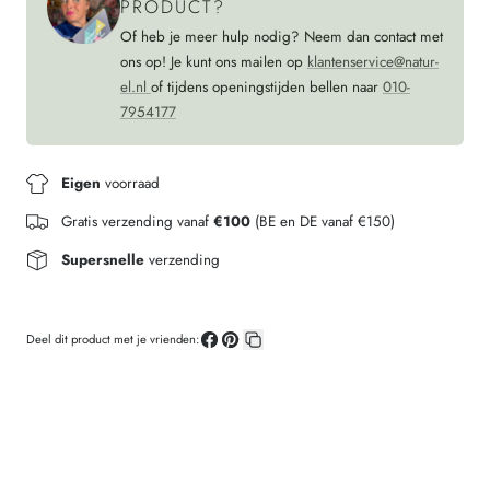
PRODUCT?
Of heb je meer hulp nodig? Neem dan contact met
ons op! Je kunt ons mailen op
klantenservice@natur-
el.nl
of tijdens openingstijden bellen naar
010-
7954177
Eigen
voorraad
Gratis verzending vanaf
€100
(BE en DE vanaf €150)
Supersnelle
verzending
Deel dit product met je vrienden:
Deel
Pin
Kopieer
op
op
link
Facebook
Pinterest