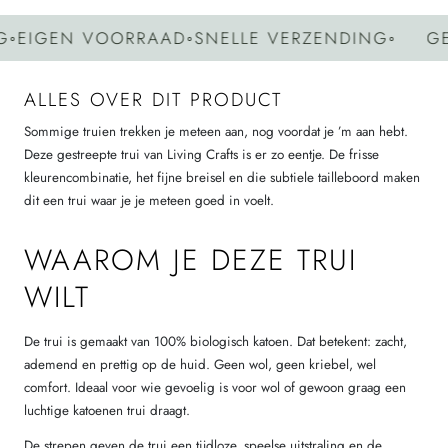
IGEN VOORRAAD
◦
SNELLE VERZENDING
◦
GEEN
ALLES OVER DIT PRODUCT
Sommige truien trekken je meteen aan, nog voordat je ’m aan hebt.
Deze gestreepte trui van Living Crafts is er zo eentje. De frisse
kleurencombinatie, het fijne breisel en die subtiele tailleboord maken
dit een trui waar je je meteen goed in voelt.
WAAROM JE DEZE TRUI
WILT
De trui is gemaakt van 100% biologisch katoen. Dat betekent: zacht,
ademend en prettig op de huid. Geen wol, geen kriebel, wel
comfort. Ideaal voor wie gevoelig is voor wol of gewoon graag een
luchtige katoenen trui draagt.
De strepen geven de trui een tijdloze, speelse uitstraling en de