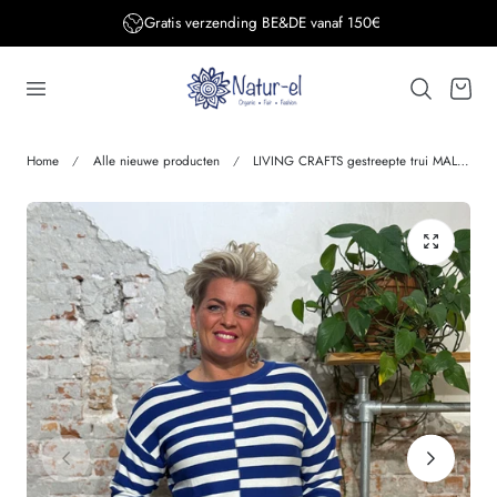
Gratis verzending BE&DE vanaf 150€
aar de inhoud
Winkelwage
Home
Alle nieuwe producten
LIVING CRAFTS gestreepte trui MALIKA BLUE biologisch katoen