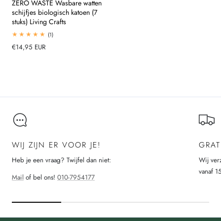
ZERO WASTE Wasbare watten
schijfjes biologisch katoen (7
stuks) Living Crafts
1
(1)
totaal
Normale
€14,95 EUR
beoordelingen
prijs
Laad meer
WIJ ZIJN ER VOOR JE!
GRAT
Heb je een vraag? Twijfel dan niet:
Wij ver
vanaf 1
Mail
of bel ons!
010-7954177