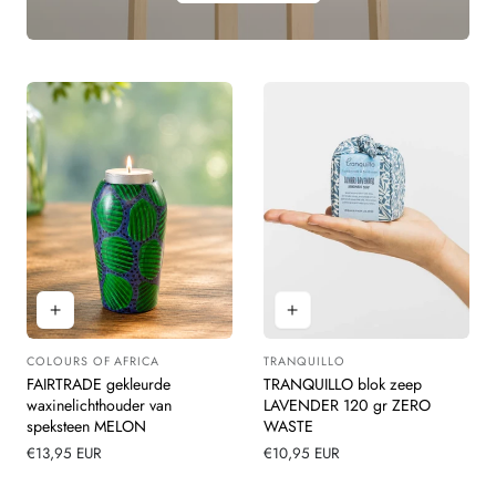
COLOURS OF AFRICA
TRANQUILLO
Leverancier:
Leverancier:
FAIRTRADE gekleurde
TRANQUILLO blok zeep
waxinelichthouder van
LAVENDER 120 gr ZERO
speksteen MELON
WASTE
Normale
€13,95 EUR
Normale
€10,95 EUR
prijs
prijs