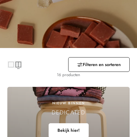
Z
A
M
E
L
Filteren en sorteren
I
16 producten
N
G
NIEUW BINNEN
:
DEDICATED
Bekijk hier!