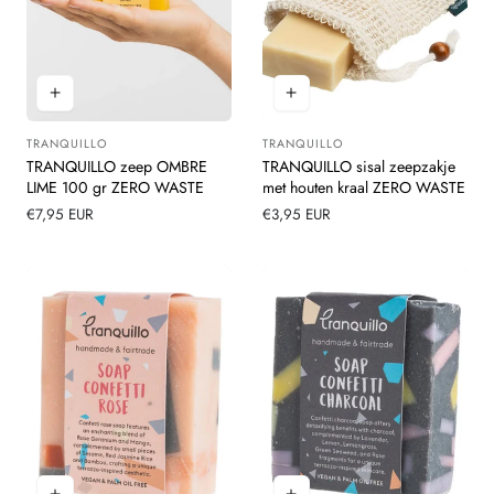
TRANQUILLO
TRANQUILLO
Leverancier:
Leverancier:
TRANQUILLO zeep OMBRE
TRANQUILLO sisal zeepzakje
LIME 100 gr ZERO WASTE
met houten kraal ZERO WASTE
Normale
€7,95 EUR
Normale
€3,95 EUR
prijs
prijs