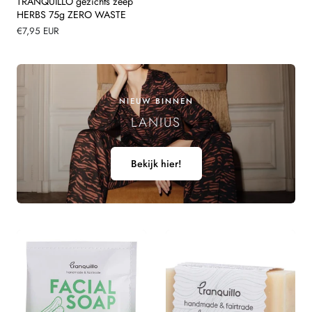
TRANQUILLO gezichts zeep
HERBS 75g ZERO WASTE
Normale
€7,95 EUR
prijs
NIEUW BINNEN
LANIUS
Bekijk hier!