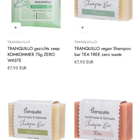
TRANQUILLO
TRANQUILLO
Leverancier:
Leverancier:
TRANQUILLO gezichts zeep
TRANQUILLO vegan Shampoo
KOMKOMMER 75g ZERO
bar TEA TREE zero waste
WASTE
Normale
€7,95 EUR
Normale
€7,95 EUR
prijs
prijs