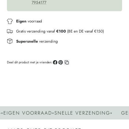
7954177
Eigen
voorraad
Gratis verzending vanaf
€100
(BE en DE vanaf €150)
Supersnelle
verzending
Deel dit product met je vrienden:
Deel
Pin
Kopieer
op
op
link
Facebook
Pinterest
GEN VOORRAAD
◦
SNELLE VERZENDING
◦
GEEN 