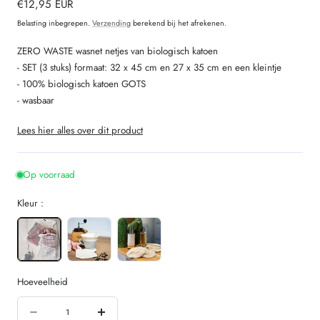
Normale
€12,95 EUR
prijs
Belasting inbegrepen.
Verzending
berekend bij het afrekenen.
ZERO WASTE wasnet netjes van biologisch katoen
- SET (3 stuks) formaat: 32 x 45 cm en 27 x 35 cm en een kleintje
- 100% biologisch katoen GOTS
- wasbaar
Lees hier alles over dit product
Op voorraad
Kleur :
Hoeveelheid
Hoeveelheid