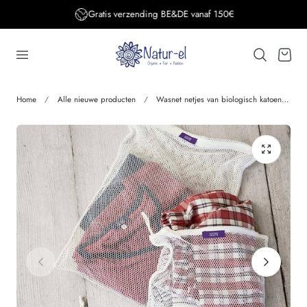
Gratis verzending BE&DE vanaf 150€
aar de inhoud
Winkelwage
Home
Alle nieuwe producten
Wasnet netjes van biologisch katoen ZERO WASTE (3 stuks) Living Crafts