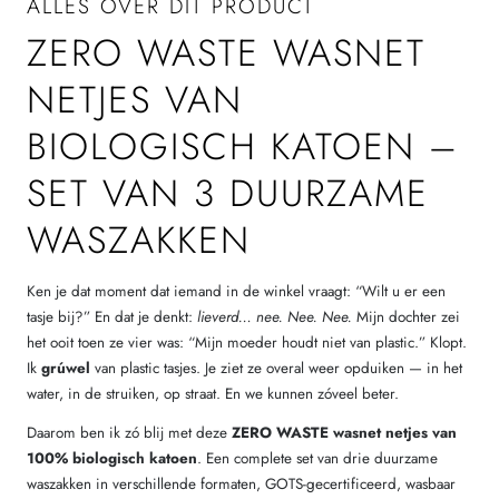
ALLES OVER DIT PRODUCT
ZERO WASTE WASNET
NETJES VAN
BIOLOGISCH KATOEN –
SET VAN 3 DUURZAME
WASZAKKEN
Ken je dat moment dat iemand in de winkel vraagt: “Wilt u er een
tasje bij?” En dat je denkt:
lieverd… nee. Nee. Nee.
Mijn dochter zei
het ooit toen ze vier was: “Mijn moeder houdt niet van plastic.” Klopt.
Ik
grúwel
van plastic tasjes. Je ziet ze overal weer opduiken — in het
water, in de struiken, op straat. En we kunnen zóveel beter.
Daarom ben ik zó blij met deze
ZERO WASTE wasnet netjes van
100% biologisch katoen
. Een complete set van drie duurzame
waszakken in verschillende formaten, GOTS-gecertificeerd, wasbaar