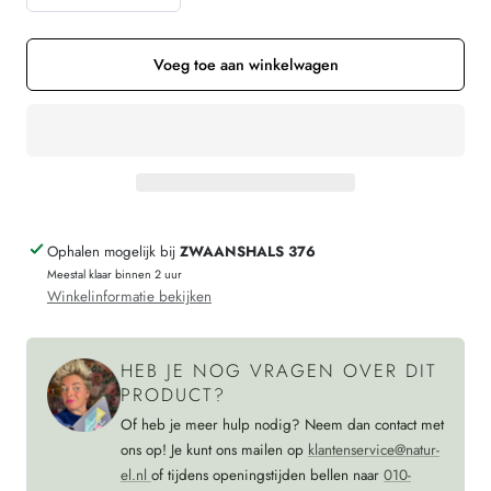
Aantal
Verhoog
verminderen
de
voor
hoeveelheid
Voeg toe aan winkelwagen
Wasnet
voor
netjes
Wasnet
van
netjes
biologisch
van
katoen
biologisch
Ophalen mogelijk bij
ZWAANSHALS 376
ZERO
katoen
Meestal klaar binnen 2 uur
WASTE
ZERO
Winkelinformatie bekijken
(3
WASTE
stuks)
(3
HEB JE NOG VRAGEN OVER DIT
Living
stuks)
PRODUCT?
Crafts
Living
Of heb je meer hulp nodig? Neem dan contact met
Crafts
ons op! Je kunt ons mailen op
klantenservice@natur-
el.nl
of tijdens openingstijden bellen naar
010-