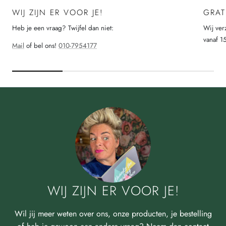
WIJ ZIJN ER VOOR JE!
GRAT
Heb je een vraag? Twijfel dan niet:
Wij ver
vanaf 1
Mail
of bel ons!
010-7954177
WIJ ZIJN ER VOOR JE!
Wil jij meer weten over ons, onze producten, je bestelling