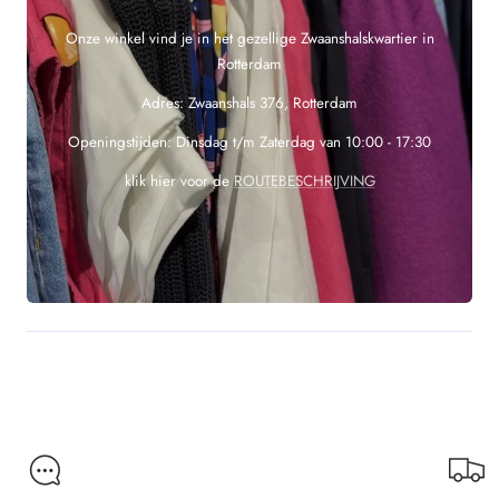
Onze winkel vind je in het gezellige Zwaanshalskwartier in
Rotterdam
Adres: Zwaanshals 376, Rotterdam
Openingstijden: Dinsdag t/m Zaterdag van 10:00 - 17:30
klik hier voor de
ROUTEBESCHRIJVING