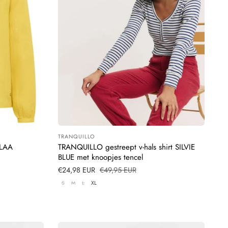
TRANQUILLO
Leverancier:
OLAA
TRANQUILLO gestreept v-hals shirt SILVIE
BLUE met knoopjes tencel
Verkoopprijs
€24,98 EUR
Normale
€49,95 EUR
prijs
S
M
L
XL