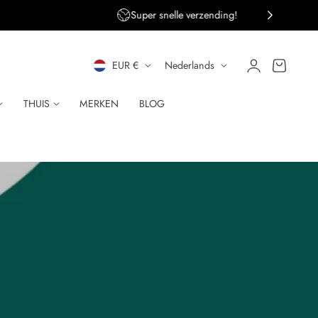
ng!
Persoonlijke klantenservice
L
T
Inloggen
Winkelwagen
EUR €
Nederlands
A
A
THUIS
MERKEN
BLOG
N
A
D
L
/
R
E
G
I