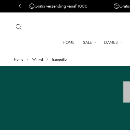
Gratis verzending BE&DE vanaf 150€
aar de inhoud
HOME
SALE
DAMES
Home
Winkel
Tranquillo