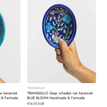
TRANQUILLO
Leverancier:
an keramiek
TRANQUILLO Zeep schaaltje van keramiek
 Fairtrade
BLUE BLOOM Handmade & Fairtrade
Normale
€14,95 EUR