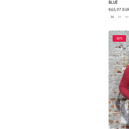
BLUE
Verkoopprij
€65,97 EU
36
38
40
50%