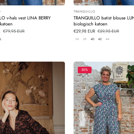
O
TRANQUILLO
:
Leverancier:
O v-hals vest LINA BERRY
TRANQUILLO batist blouse LU
 katoen
biologisch katoen
s
R
Normale
€79,95 EUR
Verkoopprijs
€29,98 EUR
Normale
€59,95 EUR
prijs
prijs
L
36
38
40
42
44
50%