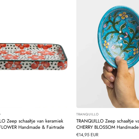
O
TRANQUILLO
:
Leverancier:
O Zeep schaaltje van keramiek
TRANQUILLO Zeep schaaltje v
LOWER Handmade & Fairtrade
CHERRY BLOSSOM Handmade &
Normale
€14,95 EUR