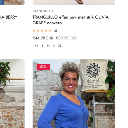
TRANQUILLO
Leverancier:
NA BERRY
TRANQUILLO effen jurk met strik OLIVIA
GRAPE ecovero
2
(2)
totaal
Verkoopprijs
€44,98 EUR
Normale
€89,95 EUR
beoordelingen
prijs
XS
S
M
L
XL
50%