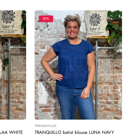
prijs
50%
TRANQUILLO
Leverancier:
OLAA WHITE
TRANQUILLO batist blouse LUNA NAVY