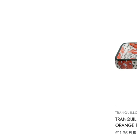
TRANQUILL
Leverancier
TRANQUILL
ORANGE F
Normale
€11,95 EUR