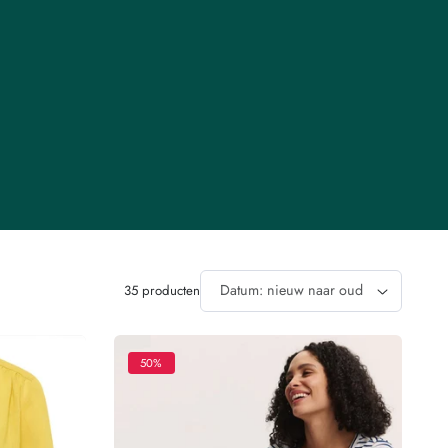
O
35 producten
Sorteer 
50%