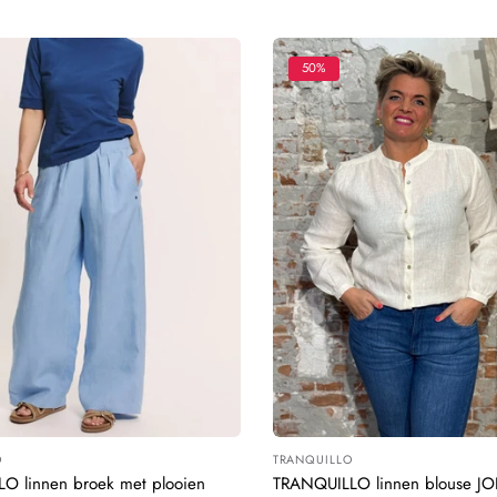
prijs
50%
O
TRANQUILLO
:
Leverancier:
O linnen broek met plooien
TRANQUILLO linnen blouse J