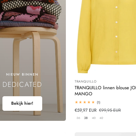
N
G
:
NIEUW BINNEN
TRANQUILLO
DEDICATED
Leverancier:
TRANQUILLO linnen blouse J
MANGO
1
(1)
Bekijk hier!
totaal
Verkoopprijs
€59,97 EUR
Normale
€99,95 EUR
beoordelingen
prijs
36
38
40
42