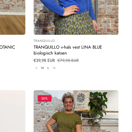
TRANQUILLO
Leverancier:
BOTANIC
TRANQUILLO v-hals vest LINA BLUE
biologisch katoen
Verkoopprijs
€39,98 EUR
Normale
€79,95 EUR
prijs
S
M
L
XL
50%