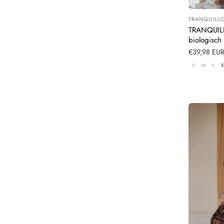
TRANQUILL
Leverancier
TRANQUILL
biologisch
Verkoopprij
€39,98 EU
S
M
L
X