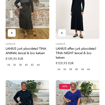
LANIUS
LANIUS
Leverancier:
Leverancier:
LANIUS jurk plooidetail TINA
LANIUS effen jurk plooidetail
ANIMAL tencel & bio katoen
TINA NIGHT tencel & bio
katoen
Normale
€139,95 EUR
prijs
Normale
€129,95 EUR
34
36
38
40
42
44
prijs
34
36
38
40
42
44
40%