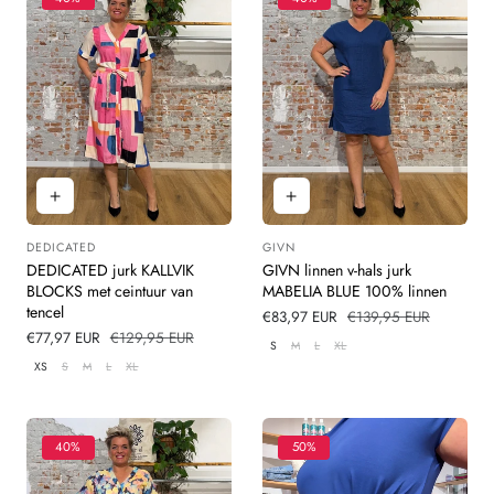
DEDICATED
GIVN
Leverancier:
Leverancier:
DEDICATED jurk KALLVIK
GIVN linnen v-hals jurk
BLOCKS met ceintuur van
MABELIA BLUE 100% linnen
tencel
Verkoopprijs
€83,97 EUR
Normale
€139,95 EUR
Verkoopprijs
€77,97 EUR
Normale
€129,95 EUR
prijs
S
M
L
XL
prijs
XS
S
M
L
XL
40%
50%