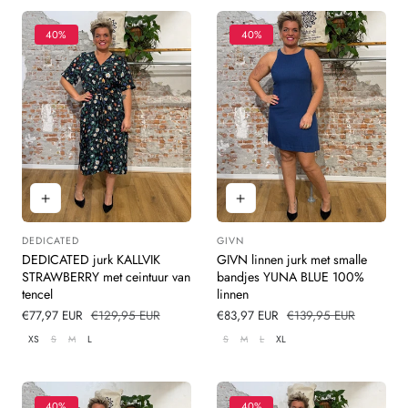
40%
40%
DEDICATED
GIVN
Leverancier:
Leverancier:
DEDICATED jurk KALLVIK
GIVN linnen jurk met smalle
STRAWBERRY met ceintuur van
bandjes YUNA BLUE 100%
tencel
linnen
Verkoopprijs
€77,97 EUR
Normale
€129,95 EUR
Verkoopprijs
€83,97 EUR
Normale
€139,95 EUR
prijs
prijs
XS
S
M
L
S
M
L
XL
40%
40%