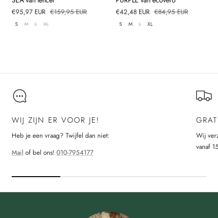
SEA van tencel
PURPLE van ecovero
Verkoopprijs
€95,97 EUR
Normale
€159,95 EUR
Verkoopprijs
€42,48 EUR
Normale
€84,95 EUR
prijs
prijs
S
M
L
XL
S
M
L
XL
Laad meer
WIJ ZIJN ER VOOR JE!
GRAT
Heb je een vraag? Twijfel dan niet:
Wij ver
vanaf 1
Mail
of bel ons!
010-7954177