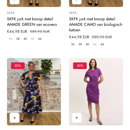
SKFK
SKFK
Leverancier:
Leverancier:
SKFK jurk met knoop detail
SKFK jurk met knoop detail
AMADE GREEN van ecovero
AMADE CAMO van biologisch
katoen
Verkoopprijs
€44,98 EUR
Normale
€89,95 EUR
prijs
Verkoopprijs
€44,98 EUR
Normale
€89,95 EUR
36
38
40
42
44
prijs
36
38
40
42
44
50%
50%