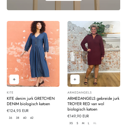
KITE
ARMEDANGELS
Leverancier:
Leverancier:
KITE denim jurk GRETCHEN
ARMEDANGELS gebreide jurk
DENIM biologisch katoen
TROYER RED van wol
biologisch katoen
Normale
€124,95 EUR
prijs
Normale
€149,90 EUR
36
38
40
42
prijs
XS
S
M
L
XL