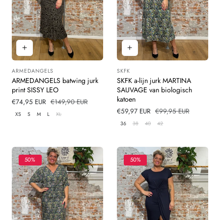
ARMEDANGELS
SKFK
Leverancier:
Leverancier:
ARMEDANGELS batwing jurk
SKFK a-lijn jurk MARTINA
print SISSY LEO
SAUVAGE van biologisch
katoen
Verkoopprijs
€74,95 EUR
Normale
€149,90 EUR
prijs
Verkoopprijs
€59,97 EUR
Normale
€99,95 EUR
XS
S
M
L
XL
prijs
36
38
40
42
50%
50%