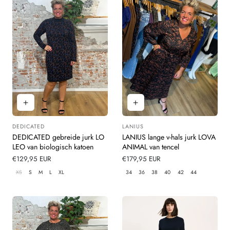
DEDICATED
LANIUS
Leverancier:
Leverancier:
DEDICATED gebreide jurk LO
LANIUS lange v-hals jurk LOVA
LEO van biologisch katoen
ANIMAL van tencel
Normale
€129,95 EUR
Normale
€179,95 EUR
prijs
prijs
XS
S
M
L
XL
34
36
38
40
42
44