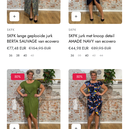
SKFK
SKFK
Leverancier:
Leverancier:
SKFK lange geplooide jurk
SKFK jurk met knoop detail
BERTA SAUVAGE van ecovero
AMADE NAVY van ecovero
Verkoopprijs
€77,48 EUR
Normale
€154,95 EUR
Verkoopprijs
€44,98 EUR
Normale
€89,95 EUR
prijs
prijs
36
38
40
42
36
38
40
42
44
50%
50%