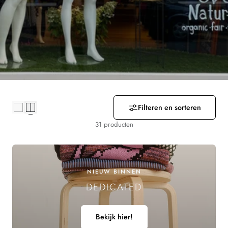
R
Z
A
M
E
Filteren en sorteren
L
31 producten
I
N
NIEUW BINNEN
G
DEDICATED
:
Bekijk hier!