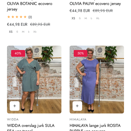
OLIVIA BOTANIC ecovero
OLIVIA PAUW ecovero jersey
jersey
Verkoopprijs
€44,98 EUR
Normale
€89,95 EUR
prijs
2
(2)
XS
S
M
L
XL
totaal
Verkoopprijs
€44,98 EUR
Normale
€89,95 EUR
beoordelingen
prijs
XS
S
M
L
XL
40%
50%
WIDDA
HIMALAYA
Leverancier:
Leverancier:
WIDDA overslag jurk SULA
HIMALAYA lange jurk ROSITA