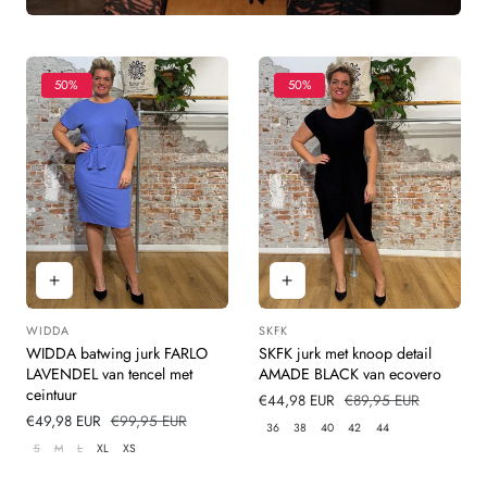
50%
50%
WIDDA
SKFK
Leverancier:
Leverancier:
WIDDA batwing jurk FARLO
SKFK jurk met knoop detail
LAVENDEL van tencel met
AMADE BLACK van ecovero
ceintuur
Verkoopprijs
€44,98 EUR
Normale
€89,95 EUR
Verkoopprijs
€49,98 EUR
Normale
€99,95 EUR
prijs
36
38
40
42
44
prijs
S
M
L
XL
XS