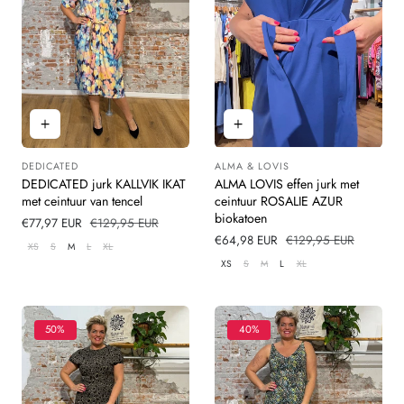
DEDICATED
ALMA & LOVIS
Leverancier:
Leverancier:
DEDICATED jurk KALLVIK IKAT
ALMA LOVIS effen jurk met
met ceintuur van tencel
ceintuur ROSALIE AZUR
biokatoen
Verkoopprijs
€77,97 EUR
Normale
€129,95 EUR
prijs
Verkoopprijs
€64,98 EUR
Normale
€129,95 EUR
XS
S
M
L
XL
prijs
XS
S
M
L
XL
50%
40%