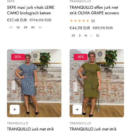
SKFK
TRANQUILLO
Leverancier:
Leverancier:
SKFK maxi jurk v-hals LEIRE
TRANQUILLO effen jurk met
CAMO biologisch katoen
strik OLIVIA GRAPE ecovero
Verkoopprijs
€57,48 EUR
Normale
€114,95 EUR
2
(2)
totaal
prijs
34
36
38
40
42
Verkoopprijs
€44,98 EUR
Normale
€89,95 EUR
beoordelingen
prijs
XS
S
M
L
XL
50%
50%
TRANQUILLO
TRANQUILLO
Leverancier:
Leverancier:
TRANQUILLO jurk met strik
TRANQUILLO jurk met strik