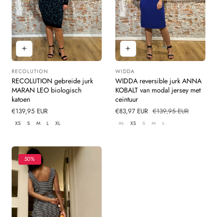
RECOLUTION
WIDDA
Leverancier:
Leverancier:
RECOLUTION gebreide jurk
WIDDA reversible jurk ANNA
MARAN LEO biologisch
KOBALT van modal jersey met
katoen
ceintuur
Normale
€139,95 EUR
Verkoopprijs
€83,97 EUR
Normale
€139,95 EUR
prijs
prijs
XS
S
M
L
XL
XL
XS
S
M
L
50%