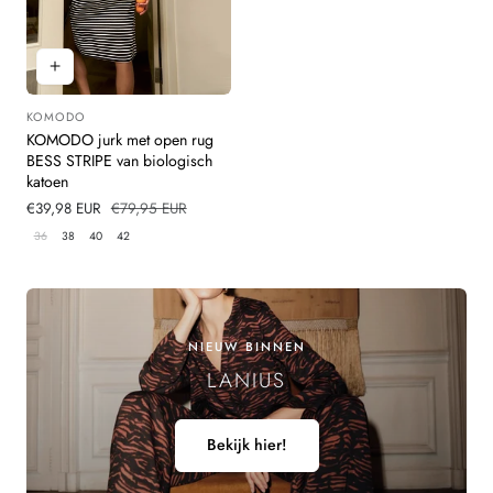
KOMODO
Leverancier:
KOMODO jurk met open rug
BESS STRIPE van biologisch
katoen
Verkoopprijs
€39,98 EUR
Normale
€79,95 EUR
prijs
36
38
40
42
NIEUW BINNEN
LANIUS
Bekijk hier!