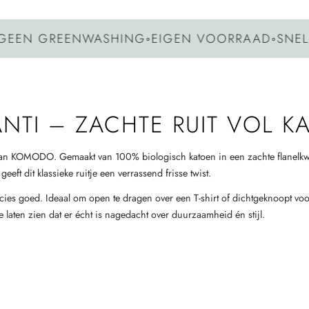
REENWASHING
◦
EIGEN VOORRAAD
◦
SNELLE VERZ
TI – ZACHTE RUIT VOL KA
van KOMODO. Gemaakt van 100% biologisch katoen in een zachte flanelkwali
ft dit klassieke ruitje een verrassend frisse twist.
 precies goed. Ideaal om open te dragen over een T-shirt of dichtgeknoopt 
 laten zien dat er écht is nagedacht over duurzaamheid én stijl.