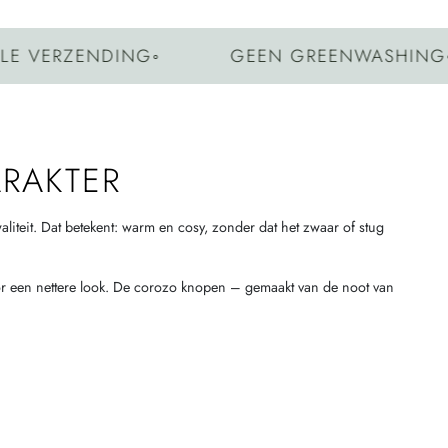
ENDING
◦
GEEN GREENWASHING
◦
EIGEN 
RAKTER
teit. Dat betekent: warm en cosy, zonder dat het zwaar of stug
voor een nettere look. De corozo knopen – gemaakt van de noot van