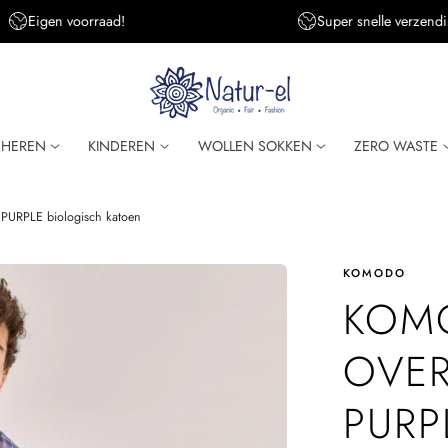
Eigen voorraad!
Super snelle verzendi
HEREN
KINDEREN
WOLLEN SOKKEN
ZERO WASTE
URPLE biologisch katoen
KOMODO
KOM
OVER
PURP