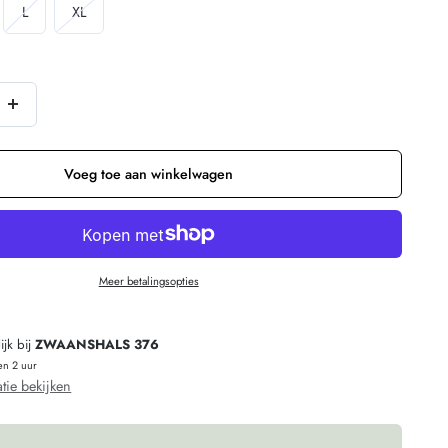
iant
Variant
Variant
L
XL
verkocht
uitverkocht
uitverkocht
of
of
niet
niet
chikbaar
beschikbaar
beschikbaar
Verhoog
n
de
hoeveelheid
Voeg toe aan winkelwagen
voor
KOMODO
geruit
Meer betalingsopties
overhemd
SANTI
jk bij
ZWAANSHALS 376
PURPLE
en 2 uur
biologisch
tie bekijken
katoen