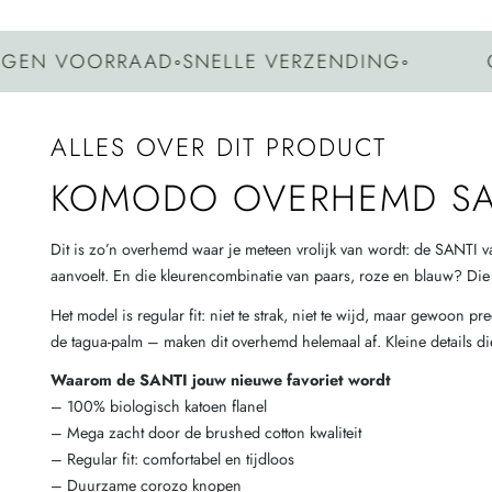
OORRAAD
◦
SNELLE VERZENDING
◦
GEEN G
ALLES OVER DIT PRODUCT
KOMODO OVERHEMD SAN
Dit is zo’n overhemd waar je meteen vrolijk van wordt: de SANTI 
aanvoelt. En die kleurencombinatie van paars, roze en blauw? Die gee
Het model is regular fit: niet te strak, niet te wijd, maar gewoon
de tagua-palm – maken dit overhemd helemaal af. Kleine details die
Waarom de SANTI jouw nieuwe favoriet wordt
– 100% biologisch katoen flanel
– Mega zacht door de brushed cotton kwaliteit
– Regular fit: comfortabel en tijdloos
– Duurzame corozo knopen