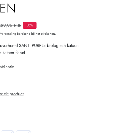
OEN
O
Normale
€89,95 EUR
50%
prijs
.
Verzending
berekend bij het afrekenen.
overhemd SANTI PURPLE biologisch katoen
 katoen flanel
ombinatie
er dit product