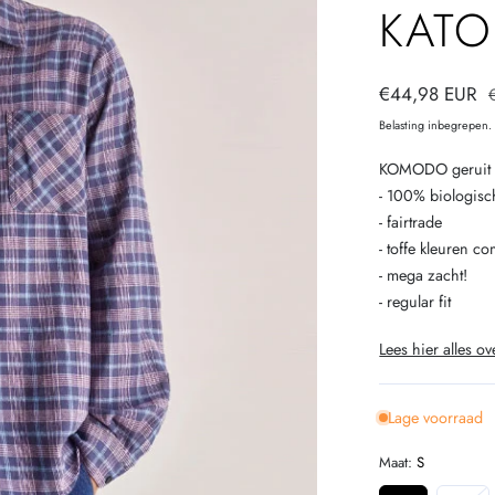
KAT
Verkoopprijs
€44,98 EUR
Belasting inbegrepen
KOMODO geruit 
- 100% biologisch
- fairtrade
- toffe kleuren c
- mega zacht!
- regular fit
Lees hier alles ov
Lage voorraad
Maat:
S