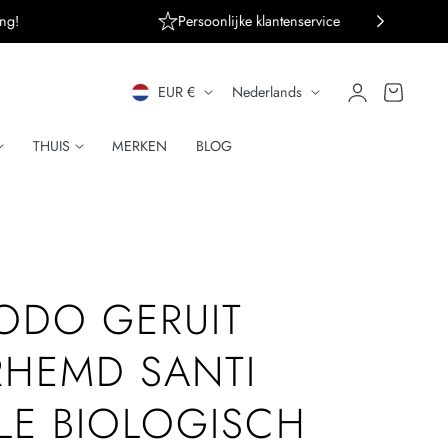
ng!
Persoonlijke klantenservice
L
T
Inloggen
Winkelwagen
EUR €
Nederlands
A
A
THUIS
MERKEN
BLOG
N
A
D
L
/
R
ODO GERUIT
E
HEMD SANTI
G
LE BIOLOGISCH
I