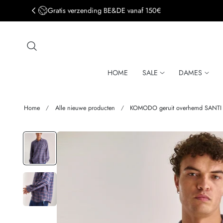
Gratis verzending BE&DE vanaf 150€
aar de inhoud
HOME
SALE
DAMES
Home
Alle nieuwe producten
KOMODO geruit overhemd SANTI P