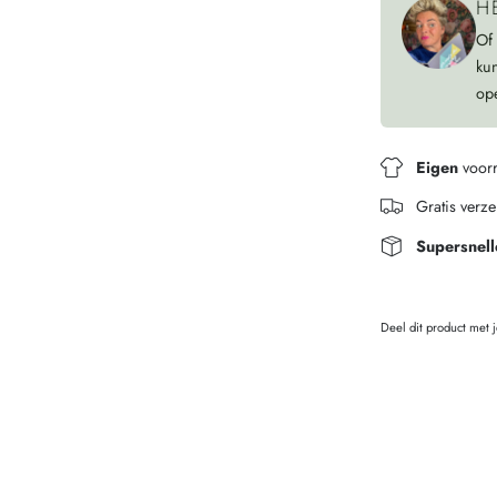
H
Of
ku
op
Eigen
voor
Gratis verz
Supersnell
Deel dit product met 