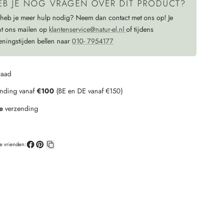
EB JE NOG VRAGEN OVER DIT PRODUCT?
 heb je meer hulp nodig? Neem dan contact met ons op! Je
nt ons mailen op
klantenservice@natur-el.nl
of tijdens
eningstijden bellen naar
010- 7954177
raad
ending vanaf
€100
(BE en DE vanaf €150)
e
verzending
je vrienden:
Deel
Pin
Kopieer
op
op
link
Facebook
Pinterest