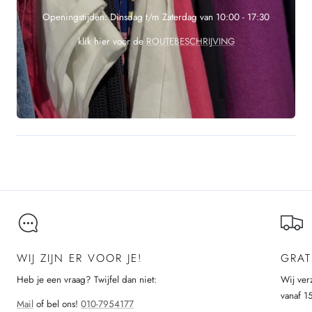
Openingstijden: Dinsdag t/m Zaterdag van 10:00 - 17:30
klik hier voor de
ROUTEBESCHRIJVING
WIJ ZIJN ER VOOR JE!
GRAT
Heb je een vraag? Twijfel dan niet:
Wij ver
vanaf 1
Mail
of bel ons!
010-7954177