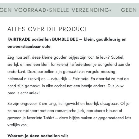
N VOORRAAD
◦
SNELLE VERZENDING
◦
GEEN GR
ALLES OVER DIT PRODUCT
FAIRTRADE oorbellen BUMBLE BEE – klein, goudkleurig en
onweerstaanbaar cute
Zeg nou zelf, deze kleine gouden bijtjes zijn toch té leuk? Subtiel,
sierlijk en met een klein fonkelend halfedelsteentje bungelend aan de
onderkant. Deze oorbellen zijn gemaakt van verguld messing,
helemaal nikkelvrij en – natuurlijk – Fairtrade. En doordat ze met de
hand zijn gemaakt, is elke oorbel net een beetje anders. Dus jouw
paar is echt uniek!
Ze zijn ongeveer 3 cm lang, lichtgewicht en heerlijk draagbaar. Of je
ze nu combineert met een romantische jurk, een stoere blouse of
gewoon je favoriete T-shirt – deze bijtjes maken er gegarandeerd iets
vrolijks van.
Waarom je deze oorbellen wil: