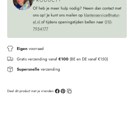
PRODUCT?
Of heb je meer hulp nodig? Neem dan contact met
ons op! Je kunt ons mailen op
klantenservice@natur-
el.nl
of tijdens openingstijden bellen naar
010-
7954177
Eigen
voorraad
Gratis verzending vanaf
€100
(BE en DE vanaf €150)
Supersnelle
verzending
Deel dit product met je vrienden:
Deel
Pin
Kopieer
op
op
link
Facebook
Pinterest