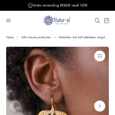
Gratis verzending BE&DE vanaf 150€
aar de inhoud
Winkelwage
Home
Alle nieuwe producten
Oorbellen met half edelsteen verguld BUMBLE BEE BLUE