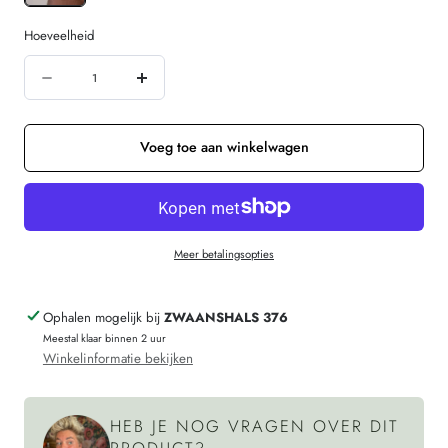
Hoeveelheid
Hoeveelheid
Aantal
Verhoog
verminderen
de
voor
hoeveelheid
Voeg toe aan winkelwagen
Oorbellen
voor
met
Oorbellen
half
met
Meer betalingsopties
edelsteen
half
verguld
edelsteen
Ophalen mogelijk bij
ZWAANSHALS 376
BUMBLE
verguld
Meestal klaar binnen 2 uur
BEE
BUMBLE
Winkelinformatie bekijken
BLUE
BEE
BLUE
HEB JE NOG VRAGEN OVER DIT