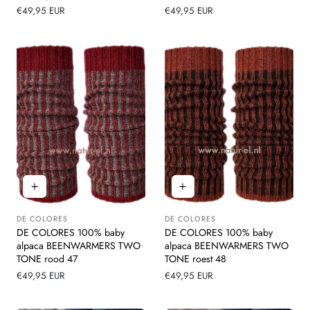
Normale
€49,95 EUR
Normale
€49,95 EUR
prijs
prijs
DE COLORES
DE COLORES
Leverancier:
Leverancier:
DE COLORES 100% baby
DE COLORES 100% baby
alpaca BEENWARMERS TWO
alpaca BEENWARMERS TWO
TONE rood 47
TONE roest 48
Normale
€49,95 EUR
Normale
€49,95 EUR
prijs
prijs