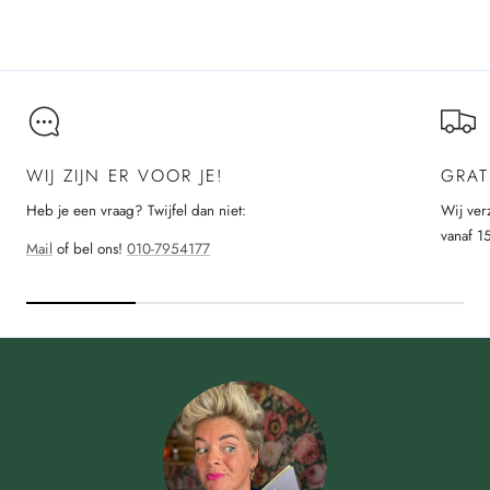
Laad meer
WIJ ZIJN ER VOOR JE!
GRAT
Heb je een vraag? Twijfel dan niet:
Wij ver
vanaf 1
Mail
of bel ons!
010-7954177