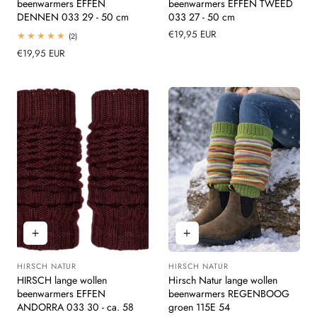
beenwarmers EFFEN
beenwarmers EFFEN TWEED
DENNEN 033 29 - 50 cm
033 27 - 50 cm
Normale
€19,95 EUR
2
(2)
totaal
prijs
Normale
€19,95 EUR
beoordelingen
prijs
HIRSCH NATUR
HIRSCH NATUR
Leverancier:
Leverancier:
HIRSCH lange wollen
Hirsch Natur lange wollen
beenwarmers EFFEN
beenwarmers REGENBOOG
ANDORRA 033 30 - ca. 58
groen 115E 54