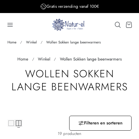
Gratis verzending BE&DE vanaf 150€
aar de inhoud
Winkelwage
Home
Winkel
Wollen Sokken lange beenwarmers
Home
Winkel
Wollen Sokken lange beenwarmers
V
WOLLEN SOKKEN
E
LANGE BEENWARMERS
R
Z
A
Filteren en sorteren
19 producten
M