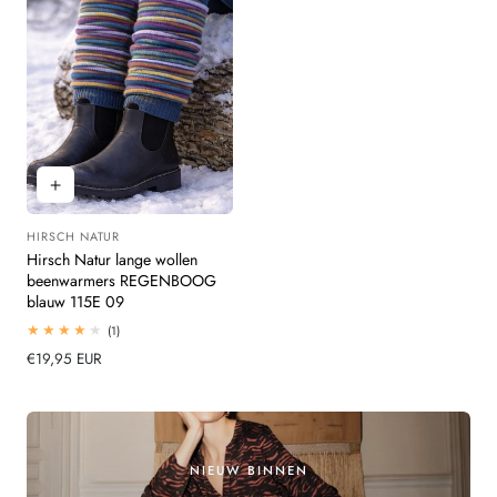
HIRSCH NATUR
Leverancier:
Hirsch Natur lange wollen
beenwarmers REGENBOOG
blauw 115E 09
1
(1)
totaal
Normale
€19,95 EUR
beoordelingen
prijs
NIEUW BINNEN