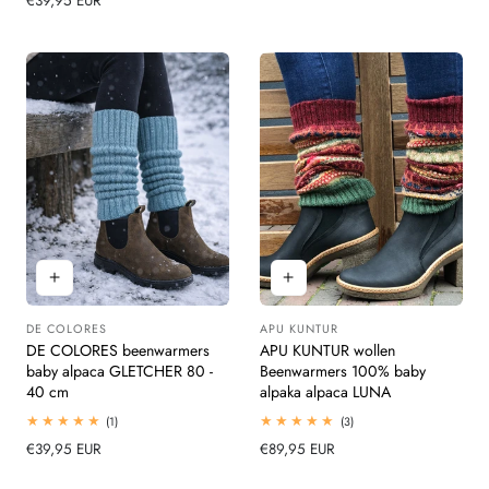
Normale
€39,95 EUR
beoordelingen
prijs
prijs
DE COLORES
APU KUNTUR
Leverancier:
Leverancier:
DE COLORES beenwarmers
APU KUNTUR wollen
baby alpaca GLETCHER 80 -
Beenwarmers 100% baby
40 cm
alpaka alpaca LUNA
1
3
(1)
(3)
totaal
totaal
Normale
€39,95 EUR
Normale
€89,95 EUR
beoordelingen
beoordelingen
prijs
prijs