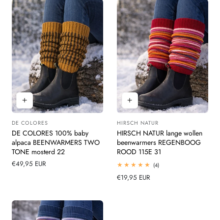
DE COLORES
HIRSCH NATUR
Leverancier:
Leverancier:
DE COLORES 100% baby
HIRSCH NATUR lange wollen
alpaca BEENWARMERS TWO
beenwarmers REGENBOOG
TONE mosterd 22
ROOD 115E 31
Normale
€49,95 EUR
4
(4)
totaal
prijs
Normale
€19,95 EUR
beoordelingen
prijs