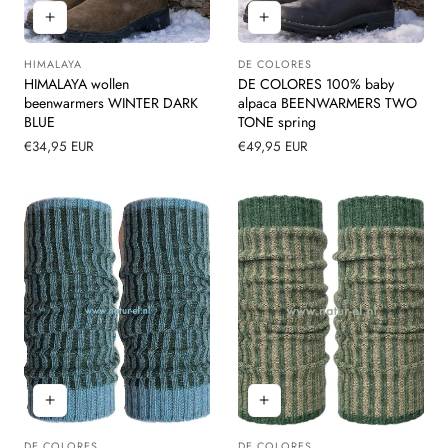
HIMALAYA
DE COLORES
Leverancier:
Leverancier:
HIMALAYA wollen
DE COLORES 100% baby
beenwarmers WINTER DARK
alpaca BEENWARMERS TWO
BLUE
TONE spring
Normale
€34,95 EUR
Normale
€49,95 EUR
prijs
prijs
DE COLORES
DE COLORES