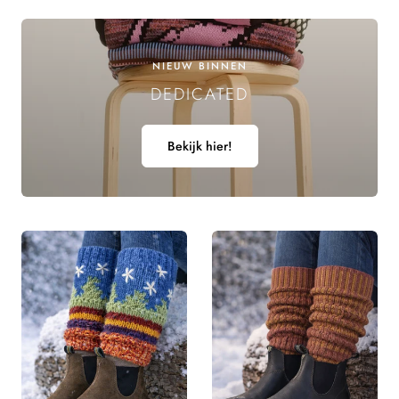
E
L
NIEUW BINNEN
DEDICATED
I
N
Bekijk hier!
G
: