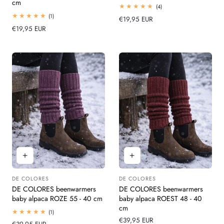
cm
4
(4)
totaal
1
(1)
Normale
€19,95 EUR
beoordelingen
totaal
Normale
€19,95 EUR
prijs
beoordelingen
prijs
DE COLORES
DE COLORES
Leverancier:
Leverancier:
DE COLORES beenwarmers
DE COLORES beenwarmers
baby alpaca ROZE 55 - 40 cm
baby alpaca ROEST 48 - 40
cm
1
(1)
totaal
Normale
€39,95 EUR