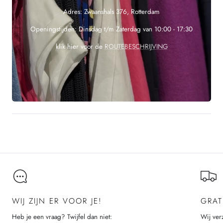
Adres: Zwaanshals 376, Rotterdam
Openingstijden: Dinsdag t/m Zaterdag van 10:00 - 17:30
klik hier voor de
ROUTEBESCHRIJVING
WIJ ZIJN ER VOOR JE!
GRAT
Heb je een vraag? Twijfel dan niet:
Wij ver