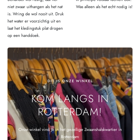
niet zwaar uithangen als het nat
Was alleen als het echt nodig is!
is. Wring de wol nooit uit. Druk
het water er voorzichtig uit en
laat het kledingstuk plat drogen
op een handdoek.
DIT IS ONZE WINKEL
KOM LANGS IN
ROTTERDAM!
Onze winkel vind je in het gezellige Zwaanshalskwartier in
Rotterdam