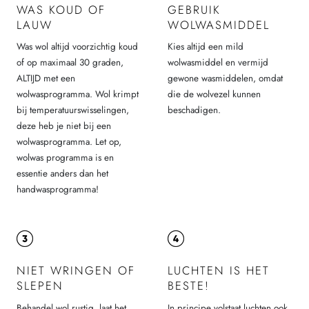
WAS KOUD OF
GEBRUIK
LAUW
WOLWASMIDDEL
Was wol altijd voorzichtig koud
Kies altijd een mild
of op maximaal 30 graden,
wolwasmiddel en vermijd
ALTIJD met een
gewone wasmiddelen, omdat
wolwasprogramma. Wol krimpt
die de wolvezel kunnen
bij temperatuurswisselingen,
beschadigen.
deze heb je niet bij een
wolwasprogramma. Let op,
wolwas programma is en
essentie anders dan het
handwasprogramma!
NIET WRINGEN OF
LUCHTEN IS HET
SLEPEN
BESTE!
Behandel wol rustig, laat het
In principe volstaat luchten ook.