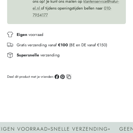
ons op! Je kunt ons mailen op
klantenservice@natur-
el.nl
of tijdens openingstijden bellen naar
010-
7954177
Eigen
voorraad
Gratis verzending vanaf
€100
(BE en DE vanaf €150)
Supersnelle
verzending
Deel dit product met je vrienden:
Deel
Pin
Kopieer
op
op
link
Facebook
Pinterest
N VOORRAAD
◦
SNELLE VERZENDING
◦
GEEN GR