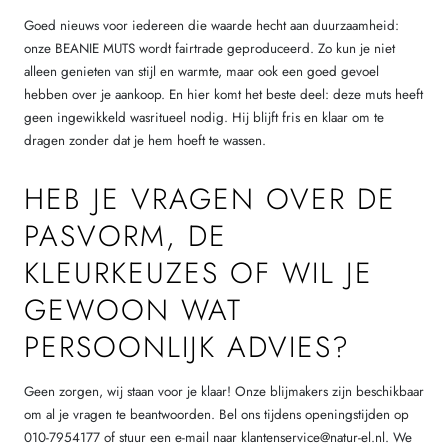
Goed nieuws voor iedereen die waarde hecht aan duurzaamheid:
onze BEANIE MUTS wordt fairtrade geproduceerd. Zo kun je niet
alleen genieten van stijl en warmte, maar ook een goed gevoel
hebben over je aankoop. En hier komt het beste deel: deze muts heeft
geen ingewikkeld wasritueel nodig. Hij blijft fris en klaar om te
dragen zonder dat je hem hoeft te wassen.
HEB JE VRAGEN OVER DE
PASVORM, DE
KLEURKEUZES OF WIL JE
GEWOON WAT
PERSOONLIJK ADVIES?
Geen zorgen, wij staan voor je klaar! Onze blijmakers zijn beschikbaar
om al je vragen te beantwoorden. Bel ons tijdens openingstijden op
010-7954177 of stuur een e-mail naar klantenservice@natur-el.nl. We