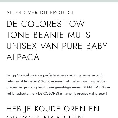
ALLES OVER DIT PRODUCT
DE COLORES TOW
TONE BEANIE MUTS
UNISEX VAN PURE BABY
ALPACA
Ben jij Op zoek naar dé perfecte accessoire om je winterse outfit
helemaal af te maken? Stop dan maar met zoeken, want wij hebben
precies wat je nodig hebt: deze geweldige unisex BEANIE MUTS van
het fantastische merk DE COLORES is namelijk precies wat je zoekt!
HEB JE KOUDE OREN EN