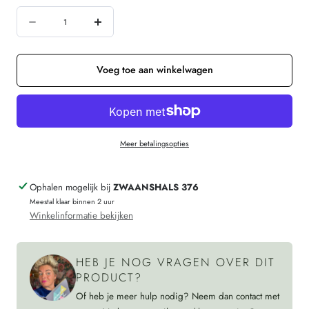
Hoeveelheid
Aantal
Verhoog
verminderen
de
voor
hoeveelheid
Voeg toe aan winkelwagen
DE
voor
COLORES
DE
100%
COLORES
Meer betalingsopties
baby
100%
alpaca
baby
Ophalen mogelijk bij
ZWAANSHALS 376
MUTS
alpaca
Meestal klaar binnen 2 uur
TWO
MUTS
Winkelinformatie bekijken
TONE
TWO
roest
TONE
HEB JE NOG VRAGEN OVER DIT
48
roest
PRODUCT?
48
Of heb je meer hulp nodig? Neem dan contact met