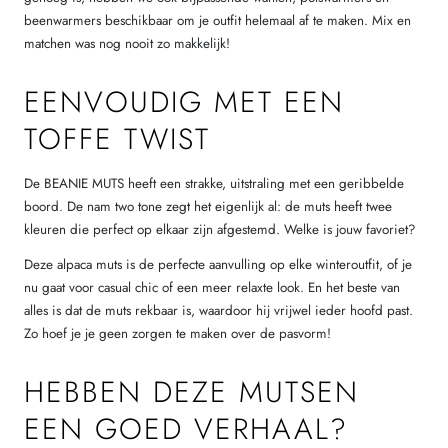
beenwarmers beschikbaar om je outfit helemaal af te maken. Mix en
matchen was nog nooit zo makkelijk!
EENVOUDIG MET EEN
TOFFE TWIST
De BEANIE MUTS heeft een strakke, uitstraling met een geribbelde
boord. De nam two tone zegt het eigenlijk al: de muts heeft twee
kleuren die perfect op elkaar zijn afgestemd. Welke is jouw favoriet?
Deze alpaca muts is de perfecte aanvulling op elke winteroutfit, of je
nu gaat voor casual chic of een meer relaxte look. En het beste van
alles is dat de muts rekbaar is, waardoor hij vrijwel ieder hoofd past.
Zo hoef je je geen zorgen te maken over de pasvorm!
HEBBEN DEZE MUTSEN
EEN GOED VERHAAL?