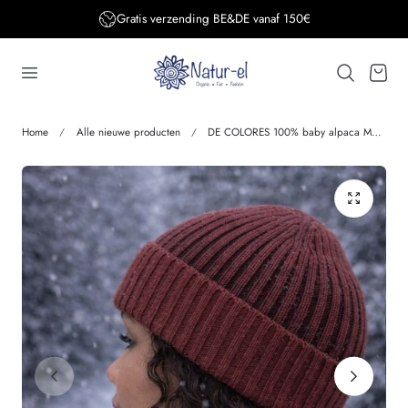
Gratis verzending BE&DE vanaf 150€
aar de inhoud
Winkelwage
Home
Alle nieuwe producten
DE COLORES 100% baby alpaca MUTS TWO TONE roest 48