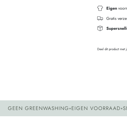
Eigen
voor
Gratis verz
Supersnell
Deel dit product met 
N GREENWASHING
◦
EIGEN VOORRAAD
◦
SNELLE 