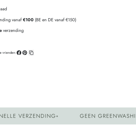
raad
ending vanaf
€100
(BE en DE vanaf €150)
e
verzending
je vrienden:
Deel
Pin
Kopieer
op
op
link
Facebook
Pinterest
VERZENDING
◦
GEEN GREENWASHING
◦
EIG