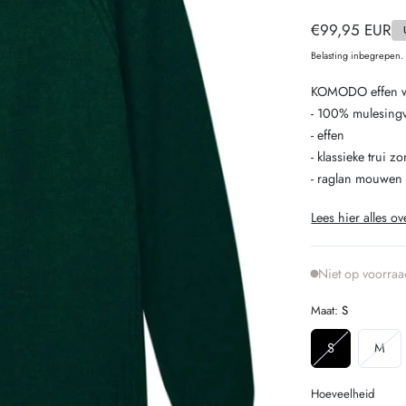
Normale
€99,95 EUR
prijs
Belasting inbegrepen
KOMODO effen wo
- 100% mulesingv
- effen
- klassieke trui 
- raglan mouwen
Lees hier alles ov
Niet op voorraa
Maat:
S
Variant
Var
S
M
uitverkocht
uit
of
of
Hoeveelheid