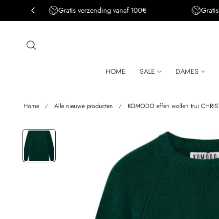
Gratis verzending BE&DE vanaf 150€
aar de inhoud
HOME
SALE
DAMES
Home
Alle nieuwe producten
KOMODO effen wollen trui CHRIS