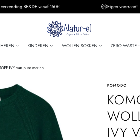
Eigen voorraad!
Super snelle verzendi
HEREN
KINDEREN
WOLLEN SOKKEN
ZERO WASTE
TOFF IVY van pure merino
KOMODO
KOM
WOLL
IVY 