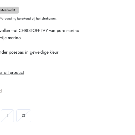
O
Uitverkocht
.
Verzending
berekend bij het afrekenen.
llen trui CHRISTOFF IVY van pure merino
rije merino
zonder poespas in geweldige kleur
er dit product
d
iant
Variant
Variant
L
XL
verkocht
uitverkocht
uitverkocht
of
of