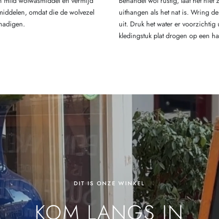
een mild wolwasmiddel en vermijd
Behandel wol rustig, laat het niet
iddelen, omdat die de wolvezel
uithangen als het nat is. Wring de
hadigen.
uit. Druk het water er voorzichtig u
kledingstuk plat drogen op een h
DIT IS ONZE WINKEL
KOM LANGS IN