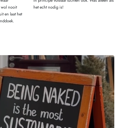
 zwaar
In principe volstaat luchten ook. Was alleen als
 wol nooit
het echt nodig is!
it en laat het
anddoek.