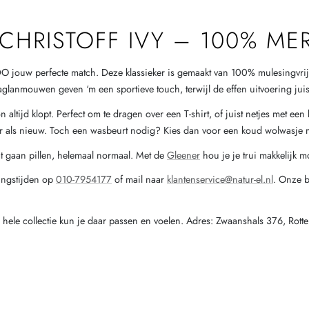
CHRISTOFF IVY – 100% ME
jouw perfecte match. Deze klassieker is gemaakt van 100% mulesingvrije
glanmouwen geven ‘m een sportieve touch, terwijl de effen uitvoering juist 
woon altijd klopt. Perfect om te dragen over een T-shirt, of juist netjes met
weer als nieuw. Toch een wasbeurt nodig? Kies dan voor een koud wolwasje
at gaan pillen, helemaal normaal. Met de
Gleener
hou je je trui makkelijk m
ningstijden op
010-7954177
of mail naar
klantenservice@natur-el.nl
. Onze b
hele collectie kun je daar passen en voelen. Adres: Zwaanshals 376, Rot