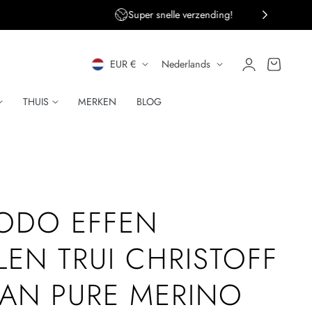
ng!
Persoonlijke klantenservice
L
T
Inloggen
Winkelwagen
EUR €
Nederlands
A
A
THUIS
MERKEN
BLOG
N
A
D
L
/
R
ODO EFFEN
E
EN TRUI CHRISTOFF
G
VAN PURE MERINO
I