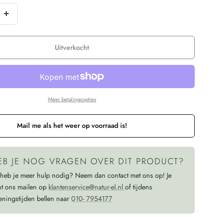
niet
niet
chikbaar
beschikbaar
beschikbaar
Verhoog
n
de
hoeveelheid
Uitverkocht
voor
KOMODO
effen
Meer betalingsopties
wollen
F
trui
Mail me als het weer op voorraad is!
CHRISTOFF
IVY
van
EB JE NOG VRAGEN OVER DIT PRODUCT?
pure
 heb je meer hulp nodig? Neem dan contact met ons op! Je
nt ons mailen op
klantenservice@natur-el.nl
of tijdens
merino
eningstijden bellen naar
010- 7954177