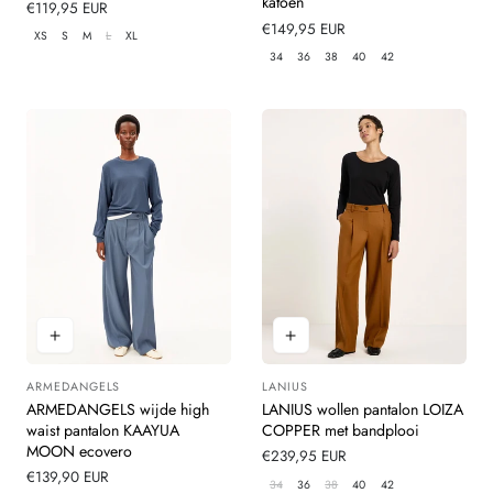
katoen
Normale
€119,95 EUR
prijs
Normale
€149,95 EUR
XS
S
M
L
XL
prijs
34
36
38
40
42
ARMEDANGELS
LANIUS
Leverancier:
Leverancier:
ARMEDANGELS wijde high
LANIUS wollen pantalon LOIZA
waist pantalon KAAYUA
COPPER met bandplooi
MOON ecovero
Normale
€239,95 EUR
Normale
€139,90 EUR
prijs
34
36
38
40
42