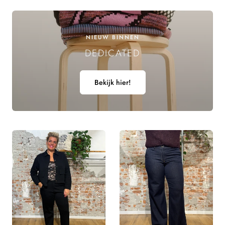
E
L
NIEUW BINNEN
DEDICATED
I
N
Bekijk hier!
G
: