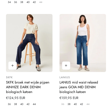
prijs
34
36
38
40
42
44
SKFK
LANIUS
Leverancier:
Leverancier:
SKFK broek met wijde pijpen
LANIUS mid waist relaxed
AINHIZE DARK DENIM
jeans GOIA MID DENIM
biologisch katoen
biologisch katoen
Normale
€124,95 EUR
Normale
€159,95 EUR
prijs
prijs
36
38
40
42
44
36
38
40
42
44