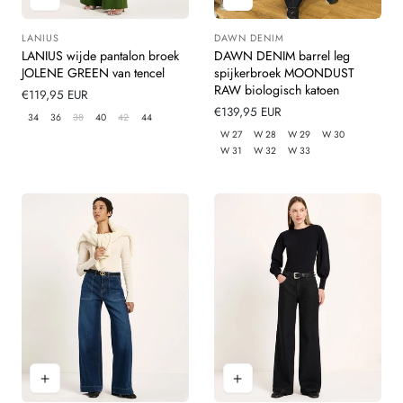
LANIUS
DAWN DENIM
Leverancier:
Leverancier:
LANIUS wijde pantalon broek
DAWN DENIM barrel leg
JOLENE GREEN van tencel
spijkerbroek MOONDUST
RAW biologisch katoen
Normale
€119,95 EUR
prijs
Normale
€139,95 EUR
34
36
38
40
42
44
prijs
W 27
W 28
W 29
W 30
W 31
W 32
W 33