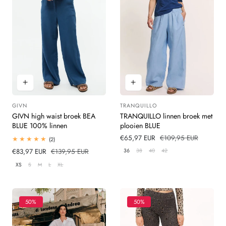
GIVN
TRANQUILLO
Leverancier:
Leverancier:
GIVN high waist broek BEA
TRANQUILLO linnen broek met
BLUE 100% linnen
plooien BLUE
Verkoopprijs
€65,97 EUR
Normale
€109,95 EUR
2
(2)
totaal
prijs
36
38
40
42
Verkoopprijs
€83,97 EUR
Normale
€139,95 EUR
beoordelingen
prijs
XS
S
M
L
XL
50%
50%