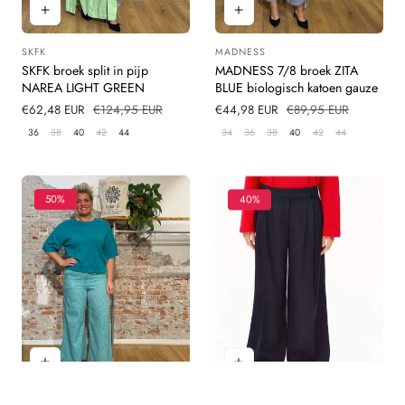
SKFK
MADNESS
Leverancier:
Leverancier:
SKFK broek split in pijp
MADNESS 7/8 broek ZITA
NAREA LIGHT GREEN
BLUE biologisch katoen gauze
Verkoopprijs
€62,48 EUR
Normale
€124,95 EUR
Verkoopprijs
€44,98 EUR
Normale
€89,95 EUR
prijs
prijs
36
38
40
42
44
34
36
38
40
42
44
50%
40%
MADNESS
ARMEDANGELS