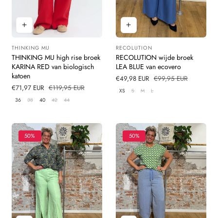
THINKING MU
RECOLUTION
Leverancier:
Leverancier:
THINKING MU high rise broek
RECOLUTION wijde broek
KARINA RED van biologisch
LEA BLUE van ecovero
katoen
Verkoopprijs
€49,98 EUR
Normale
€99,95 EUR
Verkoopprijs
€71,97 EUR
Normale
€119,95 EUR
prijs
XS
S
M
L
prijs
36
38
40
42
44
50%
50%