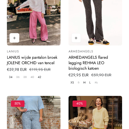
LANIUS
ARMEDANGELS
Leverancier:
Leverancier:
LANIUS wijde pantalon broek
ARMEDANGELS flared
JOLENE ORCHID van tencel
legging REHMA LEO
biologisch katoen
Verkoopprijs
€59,98 EUR
Normale
€119,95 EUR
prijs
Verkoopprijs
€29,95 EUR
Normale
€59,90 EUR
34
36
38
40
42
prijs
XS
S
M
L
XL
50%
40%