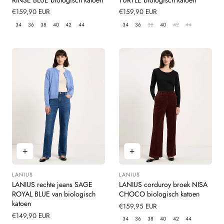
Normale
€159,90 EUR
Normale
€159,90 EUR
prijs
prijs
34
36
38
40
42
44
34
36
38
40
42
44
LANIUS
LANIUS
Leverancier:
Leverancier:
LANIUS rechte jeans SAGE
LANIUS corduroy broek NISA
ROYAL BLUE van biologisch
CHOCO biologisch katoen
katoen
Normale
€159,95 EUR
Normale
€149,90 EUR
prijs
34
36
38
40
42
44