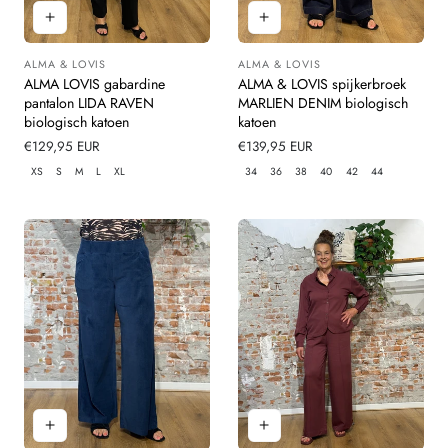
ALMA & LOVIS
ALMA & LOVIS
Leverancier:
Leverancier:
ALMA LOVIS gabardine
ALMA & LOVIS spijkerbroek
pantalon LIDA RAVEN
MARLIEN DENIM biologisch
biologisch katoen
katoen
Normale
€129,95 EUR
Normale
€139,95 EUR
prijs
prijs
XS
S
M
L
XL
34
36
38
40
42
44