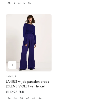
prijs
XS
S
M
L
XL
LANIUS
Leverancier:
LANIUS wijde pantalon broek
JOLENE VIOLET van tencel
Normale
€119,95 EUR
prijs
34
36
38
40
42
44