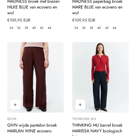
MADNESS broek met biezen
MADNESS paperbag broek
HILKE BLUE van ecovero en
MARE BLUE van ecovero en
wol
wol
Normale
€109,95 EUR
Normale
€109,95 EUR
prijs
prijs
34
36
38
40
42
44
34
36
38
40
42
44
GIVN
THINKING MU
Leverancier:
Leverancier:
GIVN wijde pantalon broek
THINKING MU barrel broek
MARLAN WINE ecovero
MARISSA NAVY biologisch