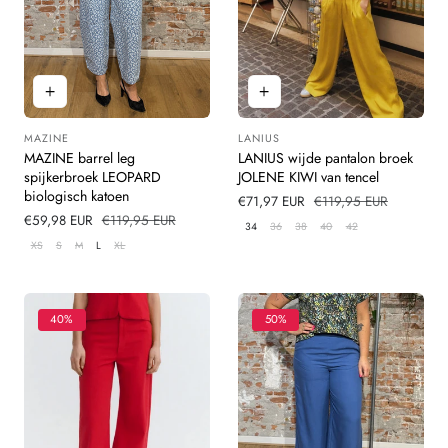
MAZINE
LANIUS
Leverancier:
Leverancier:
MAZINE barrel leg
LANIUS wijde pantalon broek
spijkerbroek LEOPARD
JOLENE KIWI van tencel
biologisch katoen
Verkoopprijs
€71,97 EUR
Normale
€119,95 EUR
Verkoopprijs
€59,98 EUR
Normale
€119,95 EUR
prijs
34
36
38
40
42
prijs
XS
S
M
L
XL
40%
50%