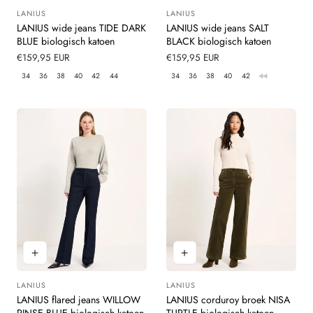
LANIUS
LANIUS
Leverancier:
Leverancier:
LANIUS wide jeans TIDE DARK
LANIUS wide jeans SALT
BLUE biologisch katoen
BLACK biologisch katoen
Normale
€159,95 EUR
Normale
€159,95 EUR
prijs
prijs
34
36
38
40
42
44
34
36
38
40
42
44
LANIUS
LANIUS
Leverancier:
Leverancier:
LANIUS flared jeans WILLOW
LANIUS corduroy broek NISA
RINSE BLUE biologisch katoen
TURTLE biologisch katoen