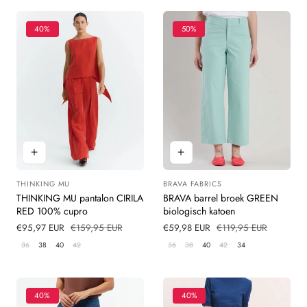
40%
50%
THINKING MU
BRAVA FABRICS
Leverancier:
Leverancier:
THINKING MU pantalon CIRILA
BRAVA barrel broek GREEN
RED 100% cupro
biologisch katoen
Verkoopprijs
€95,97 EUR
Normale
€159,95 EUR
Verkoopprijs
€59,98 EUR
Normale
€119,95 EUR
prijs
prijs
36
38
40
42
36
38
40
42
34
40%
40%