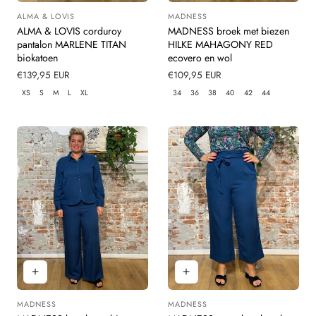
ALMA & LOVIS
MADNESS
Leverancier:
Leverancier:
ALMA & LOVIS corduroy
MADNESS broek met biezen
pantalon MARLENE TITAN
HILKE MAHAGONY RED
biokatoen
ecovero en wol
Normale
€139,95 EUR
Normale
€109,95 EUR
prijs
prijs
XS
S
M
L
XL
34
36
38
40
42
44
MADNESS
MADNESS
Leverancier:
Leverancier: