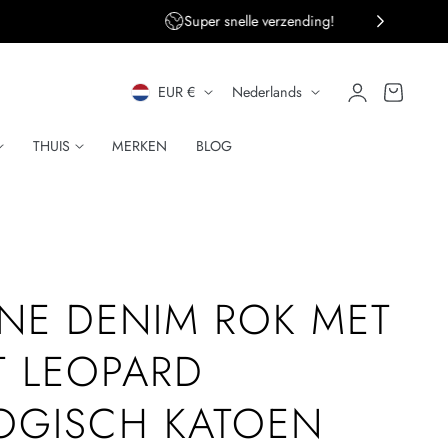
ng!
Persoonlijke klantenservice
L
T
Inloggen
Winkelwagen
EUR €
Nederlands
A
A
THUIS
MERKEN
BLOG
N
A
D
L
/
R
NE DENIM ROK MET
E
T LEOPARD
G
OGISCH KATOEN
I