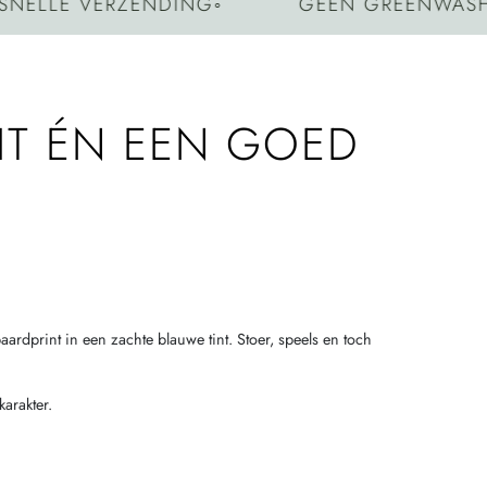
LE VERZENDING
◦
GEEN GREENWASHING
IT ÉN EEN GOED
rdprint in een zachte blauwe tint. Stoer, speels en toch
arakter.