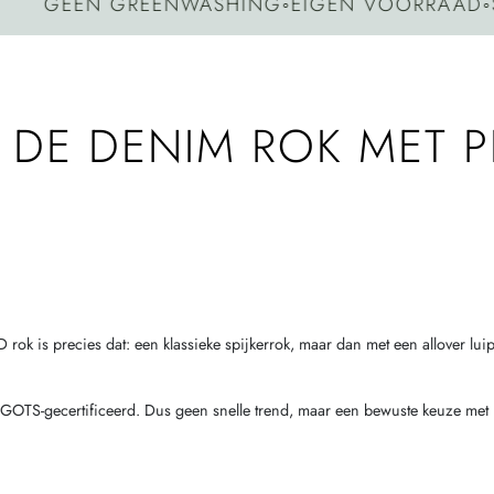
GEEN GREENWASHING
◦
EIGEN VOORRAAD
◦
SNEL
 DE DENIM ROK MET P
 is precies dat: een klassieke spijkerrok, maar dan met een allover luipaa
OTS-gecertificeerd. Dus geen snelle trend, maar een bewuste keuze met k