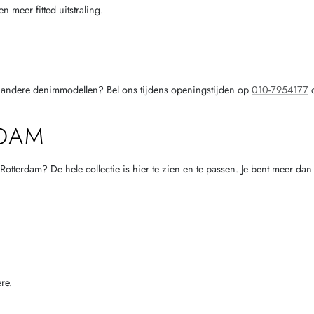
n meer fitted uitstraling.
van andere denimmodellen? Bel ons tijdens openingstijden op
010-7954177
o
RDAM
otterdam? De hele collectie is hier te zien en te passen. Je bent meer 
re.