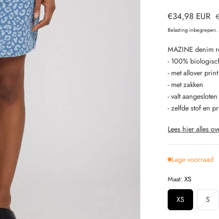
Verkoopprijs
€34,98 EUR
p
Belasting inbegrepen
MAZINE denim ro
- 100% biologis
- met allover pri
- met zakken
- valt aangesloten 
- zelfde stof en p
Lees hier alles ov
Lage voorraad
Maat:
XS
Var
XS
S
uit