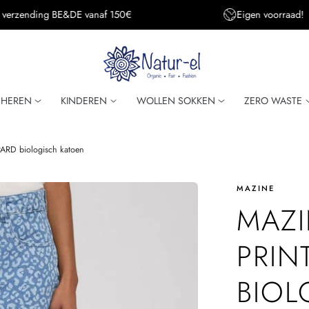
Eigen voorraad!
Super snelle verzendi
HEREN
KINDEREN
WOLLEN SOKKEN
ZERO WASTE
ARD biologisch katoen
MAZINE
MAZI
PRIN
BIOL