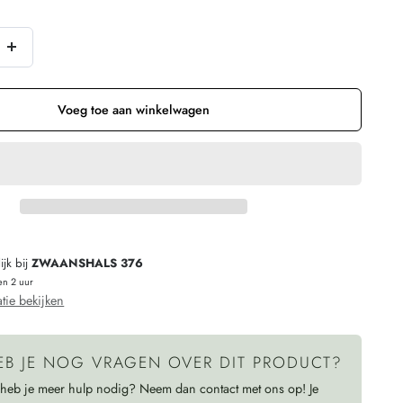
of
of
of
t
niet
niet
niet
schikbaar
beschikbaar
beschikbaar
beschikbaar
Verhoog
n
de
hoeveelheid
Voeg toe aan winkelwagen
voor
MAZINE
denim
rok
met
jk bij
ZWAANSHALS 376
print
en 2 uur
LEOPARD
tie bekijken
biologisch
katoen
EB JE NOG VRAGEN OVER DIT PRODUCT?
 heb je meer hulp nodig? Neem dan contact met ons op! Je