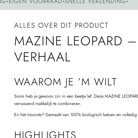
IGEN VOORRAAD
◦
SNELLE VERZENDING
◦
ALLES OVER DIT PRODUCT
MAZINE LEOPARD –
VERHAAL
WAAROM JE ’M WILT
Soms heb je gewoon zin in een beetje lef. Deze MAZINE LEOPARD rok
verrassend makkelijk te combineren.
En het mooiste? Gemaakt van 100% biologisch katoen en volledig G
HIGHLIGHTS