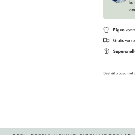
ku
op
Eigen
voor
Gratis verz
Supersnell
Deel dit product met 