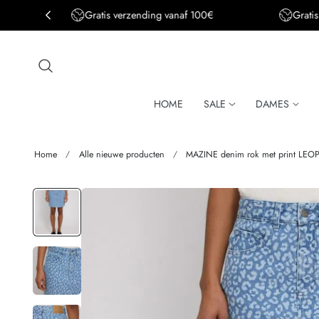
Gratis verzending BE&DE vanaf 150€
aar de inhoud
HOME
SALE
DAMES
Home
Alle nieuwe producten
MAZINE denim rok met print LEOP