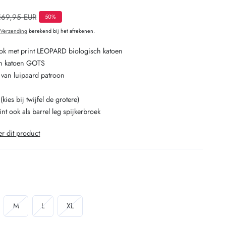
O
Normale
€69,95 EUR
50%
rijs
.
Verzending
berekend bij het afrekenen.
k met print LEOPARD biologisch katoen
ch katoen GOTS
nt van luipaard patroon
(kies bij twijfel de grotere)
rint ook als barrel leg spijkerbroek
er dit product
iant
Variant
Variant
Variant
M
L
XL
verkocht
uitverkocht
uitverkocht
uitverkocht