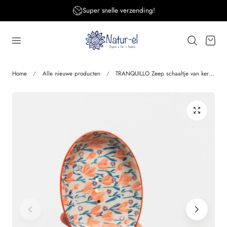
Super snelle verzending!
aar de inhoud
Winkelwage
Home
Alle nieuwe producten
TRANQUILLO Zeep schaaltje van keramiek FLORALE Handmade & Fairtrade