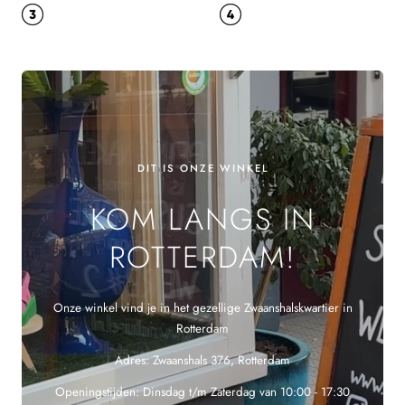
DIT IS ONZE WINKEL
KOM LANGS IN
ROTTERDAM!
Onze winkel vind je in het gezellige Zwaanshalskwartier in
Rotterdam
Adres: Zwaanshals 376, Rotterdam
Openingstijden: Dinsdag t/m Zaterdag van 10:00 - 17:30