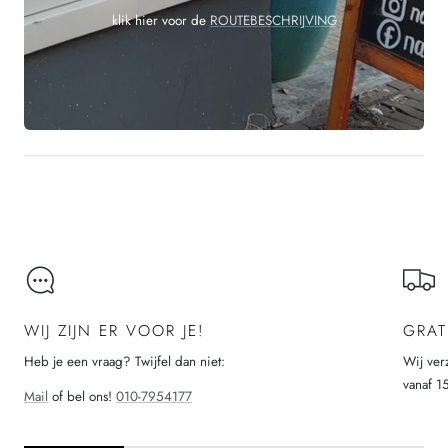
klik hier voor de
ROUTEBESCHRIJVING
WIJ ZIJN ER VOOR JE!
GRAT
Heb je een vraag? Twijfel dan niet:
Wij ver
vanaf 1
Mail
of bel ons!
010-7954177