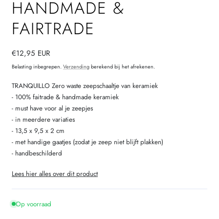
HANDMADE &
FAIRTRADE
Normale
€12,95 EUR
prijs
Belasting inbegrepen.
Verzending
berekend bij het afrekenen.
TRANQUILLO Zero waste zeepschaaltje van keramiek
- 100% faitrade & handmade keramiek
- must have voor al je zeepjes
- in meerdere variaties
- 13,5 x 9,5 x 2 cm
- met handige gaatjes (zodat je zeep niet blijft plakken)
- handbeschilderd
Lees hier alles over dit product
Op voorraad