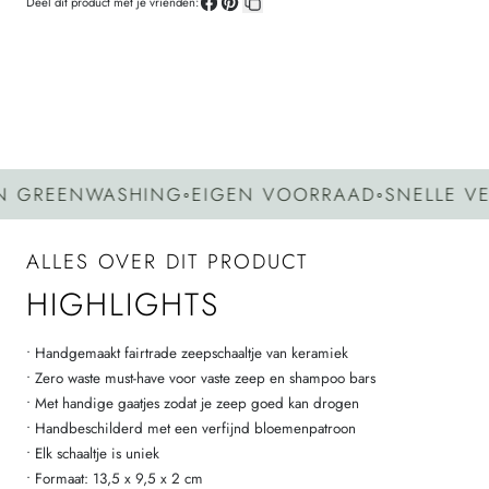
Deel dit product met je vrienden:
Deel
Pin
Kopieer
op
op
link
Facebook
Pinterest
GREENWASHING
◦
EIGEN VOORRAAD
◦
SNELLE VER
ALLES OVER DIT PRODUCT
HIGHLIGHTS
• Handgemaakt fairtrade zeepschaaltje van keramiek
• Zero waste must-have voor vaste zeep en shampoo bars
• Met handige gaatjes zodat je zeep goed kan drogen
• Handbeschilderd met een verfijnd bloemenpatroon
• Elk schaaltje is uniek
• Formaat: 13,5 x 9,5 x 2 cm