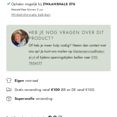
Ophalen mogelijk bij
ZWAANSHALS 376
FLORALE
keramiek
Meestal klaar binnen 2 uur
Handmade
FLORALE
Winkelinformatie bekijken
&amp;
Handmade
Fairtrade
&amp;
HEB JE NOG VRAGEN OVER DIT
Fairtrade
PRODUCT?
Of heb je meer hulp nodig? Neem dan contact met
ons op! Je kunt ons mailen op
klantenservice@natur-
el.nl
of tijdens openingstijden bellen naar
010-
7954177
Eigen
voorraad
Gratis verzending vanaf
€100
(BE en DE vanaf €150)
Supersnelle
verzending